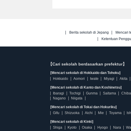
Berita sekolah di Jepang
Mencari t
Ketentuan Pengg
【Cari sekolah berdasarkan prefektur】
[Mencari sekolah di Hokkaido dan Tohoku]
Hokkaido
Aomori
Iwate
Miyagi
Akita
[Mencari sekolah di Kanto dan Koshinetsu]
Ibaragi
Tochigi
Gunma
Saitama
Chiba
Nagano
Niigata
[Mencari sekolah di Tokai dan Hokuriku]
Gifu
Shizuoka
Aichi
Mie
Toyama
Is
[Mencari sekolah di Kinki]
Shiga
Kyoto
Osaka
Hyogo
Nara
Wa