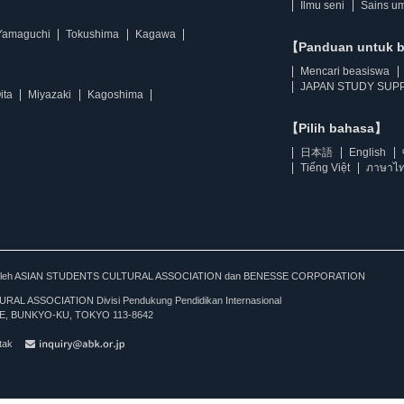
Ilmu seni
Sains u
Yamaguchi
Tokushima
Kagawa
【Panduan untuk 
Mencari beasiswa
JAPAN STUDY SUPP
ita
Miyazaki
Kagoshima
【Pilih bahasa】
日本語
English
Tiếng Việt
ภาษาไ
kan oleh ASIAN STUDENTS CULTURAL ASSOCIATION dan BENESSE CORPORATION
L ASSOCIATION Divisi Pendukung Pendidikan Internasional
, BUNKYO-KU, TOKYO 113-8642
tak