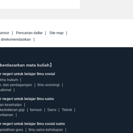
senior
Pencarian daftar
Site map
g direkomendasikan
berdasarkan mata kuliah】
 negeri untuk belajar Ilmu sosial
Ilmu hukum
n, dan perdagangan
Ilmu sosiologi
ational
r negeri untuk belajar Ilmu sains
dan kesehatan
kedokteran gigi
farmasi
Sains
Teknik
erikanan
 negeri untuk belajar Ilmu sosial sains
pelatihan guru
Ilmu sains kehidupan