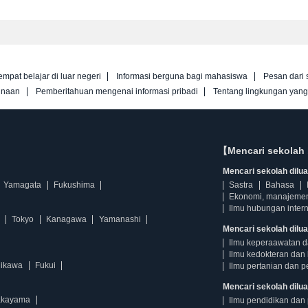
empat belajar di luar negeri
Informasi berguna bagi mahasiswa
Pesan dari 
unaan
Pemberitahuan mengenai informasi pribadi
Tentang lingkungan yan
【Mencari sekolah 
Mencari sekolah diluar
Yamagata
Fukushima
Sastra
Bahasa
Ekonomi, manajeme
Ilmu hubungan intern
Tokyo
Kanagawa
Yamanashi
Mencari sekolah dilua
Ilmu keperaawatan 
Ilmu kedokteran dan 
hikawa
Fukui
Ilmu pertanian dan p
Mencari sekolah diluar
kayama
Ilmu pendidikan dan 