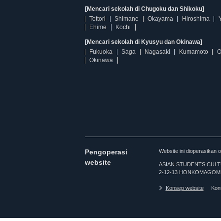
[Mencari sekolah di Chugoku dan Shikoku]
Tottori
Shimane
Okayama
Hiroshima
Ehime
Kochi
[Mencari sekolah di Kyusyu dan Okinawa]
Fukuoka
Saga
Nagasaki
Kumamoto
O
Okinawa
Pengoperasi
Website ini dioperasi
website
ASIAN STUDENTS CULTURA
2-12-13 HONKOMAGOME
Konsep website
Kon