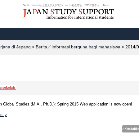
Sophia University 上智大学大学院グローバル社会専攻：2015年度春入... | Berita...
arjana di Jepang
>
Berita／Informasi berguna bagi mahasiswa
> 2014/0
 Global Studies (M.A., Ph.D.): Spring 2015 Web application is now open!
sity