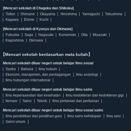
[Mencari sekolah di Chugoku dan Shikoku]
Tottori
Shimane
Okayama
Hiroshima
Yamaguchi
Tokushima
Kagawa
Ehime
Kochi
[Mencari sekolah di Kyusyu dan Okinawa]
Fukuoka
Saga
Nagasaki
Kumamoto
Oita
Miyazaki
Kagoshima
Okinawa
【Mencari sekolah berdasarkan mata kuliah】
Mencari sekolah diluar negeri untuk belajar Ilmu sosial
Sastra
Bahasa
Ilmu hukum
Ekonomi, manajemen, dan perdagangan
Ilmu sosiologi
Ilmu hubungan international
Mencari sekolah diluar negeri untuk belajar Ilmu sains
Ilmu keperaawatan dan kesehatan
Ilmu kedokteran dan kedokteran gigi
farmasi
Sains
Teknik
Ilmu pertanian dan perikanan
Mencari sekolah diluar negeri untuk belajar Ilmu sosial sains
Ilmu pendidikan dan pelatihan guru
Ilmu sains kehidupan
Ilmu seni
Sains umum