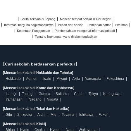
Berita sekolah di Jepang
Mencari tempat belajar di luar negeri
Informasi berguna bagi mahasiswa
Pesan dari senior
Pencarian daftar
Site map
Ketentuan Penggunaan
Pemberitahuan mengenai informasi pribadi
Tentang lingkungan yang direkomendasikan
【Cari sekolah berdasarkan prefektur】
[Mencari sekolah di Hokkaido dan Tohoku]
Hokkaido
Aomori
Iwate
Miyagi
Akita
Yamagata
Fukushima
[Mencari sekolah di Kanto dan Koshinetsu]
Ibaragi
Tochigi
Gunma
Saitama
Chiba
Tokyo
Kanagawa
Yamanashi
Nagano
Niigata
[Mencari sekolah di Tokai dan Hokuriku]
Gifu
Shizuoka
Aichi
Mie
Toyama
Ishikawa
Fukui
[Mencari sekolah di Kinki]
Shiga
Kyoto
Osaka
Hyogo
Nara
Wakayama