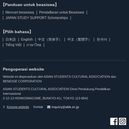
【Panduan untuk beasiswa】
Mencari beasiswa
Pendaftaran untuk Beasiswa
JAPAN STUDY SUPPORT Scholarships
【Pilih bahasa】
日本語
English
中文（简体字）
中文（繁體字）
한국어
Tiếng Việt
ภาษาไทย
Pengoperasi website
Website ini dioperasikan oleh ASIAN STUDENTS CULTURAL ASSOCIATION dan
BENESSE CORPORATION
ASIAN STUDENTS CULTURAL ASSOCIATION Divisi Pendukung Pendidikan
Internasional
2-12-13 HONKOMAGOME, BUNKYO-KU, TOKYO 113-8642
Konsep website
Kontak