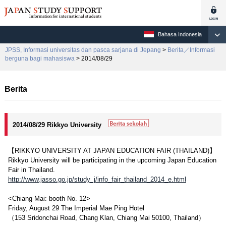
Bahasa Indonesia
JPSS, Informasi universitas dan pasca sarjana di Jepang
>
Berita／Informasi
berguna bagi mahasiswa
> 2014/08/29
Berita
2014/08/29 Rikkyo University
【RIKKYO UNIVERSITY AT JAPAN EDUCATION FAIR (THAILAND)】
Rikkyo University will be participating in the upcoming Japan Education
Fair in Thailand.
http://www.jasso.go.jp/study_j/info_fair_thailand_2014_e.html
<Chiang Mai: booth No. 12>
Friday, August 29 The Imperial Mae Ping Hotel
（153 Sridonchai Road, Chang Klan, Chiang Mai 50100, Thailand）