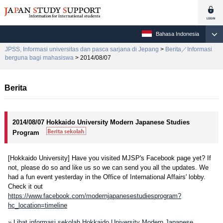
Bahasa Indonesia
JPSS, Informasi universitas dan pasca sarjana di Jepang
>
Berita／Informasi
berguna bagi mahasiswa
> 2014/08/07
Berita
2014/08/07 Hokkaido University Modern Japanese Studies
Program
[Hokkaido University] Have you visited MJSP's Facebook page yet? If
not, please do so and like us so we can send you all the updates. We
had a fun event yesterday in the Office of International Affairs' lobby.
Check it out
https://www.facebook.com/modernjapanesestudiesprogram?
hc_location=timeline
» Lihat informasi sekolah Hokkaido University Modern Japanese