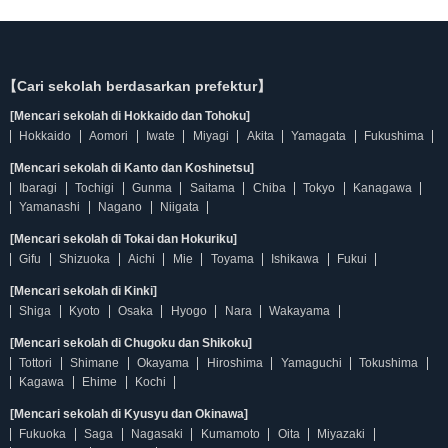
【Cari sekolah berdasarkan prefektur】
[Mencari sekolah di Hokkaido dan Tohoku]
Hokkaido
Aomori
Iwate
Miyagi
Akita
Yamagata
Fukushima
[Mencari sekolah di Kanto dan Koshinetsu]
Ibaragi
Tochigi
Gunma
Saitama
Chiba
Tokyo
Kanagawa
Yamanashi
Nagano
Niigata
[Mencari sekolah di Tokai dan Hokuriku]
Gifu
Shizuoka
Aichi
Mie
Toyama
Ishikawa
Fukui
[Mencari sekolah di Kinki]
Shiga
Kyoto
Osaka
Hyogo
Nara
Wakayama
[Mencari sekolah di Chugoku dan Shikoku]
Tottori
Shimane
Okayama
Hiroshima
Yamaguchi
Tokushima
Kagawa
Ehime
Kochi
[Mencari sekolah di Kyusyu dan Okinawa]
Fukuoka
Saga
Nagasaki
Kumamoto
Oita
Miyazaki