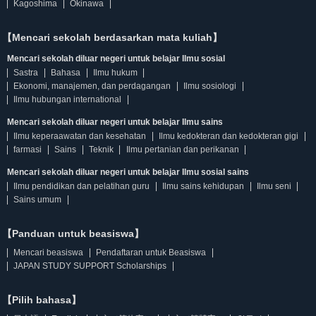
Kagoshima
Okinawa
【Mencari sekolah berdasarkan mata kuliah】
Mencari sekolah diluar negeri untuk belajar Ilmu sosial
Sastra
Bahasa
Ilmu hukum
Ekonomi, manajemen, dan perdagangan
Ilmu sosiologi
Ilmu hubungan international
Mencari sekolah diluar negeri untuk belajar Ilmu sains
Ilmu keperaawatan dan kesehatan
Ilmu kedokteran dan kedokteran gigi
farmasi
Sains
Teknik
Ilmu pertanian dan perikanan
Mencari sekolah diluar negeri untuk belajar Ilmu sosial sains
Ilmu pendidikan dan pelatihan guru
Ilmu sains kehidupan
Ilmu seni
Sains umum
【Panduan untuk beasiswa】
Mencari beasiswa
Pendaftaran untuk Beasiswa
JAPAN STUDY SUPPORT Scholarships
【Pilih bahasa】