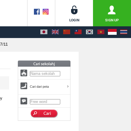
7/11
Cari dari peta
by