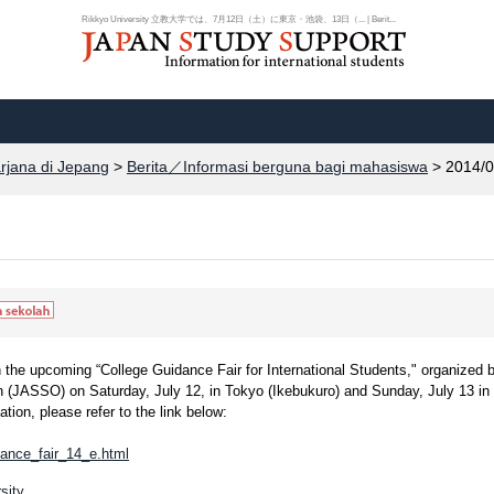
Rikkyo University 立教大学では、7月12日（土）に東京・池袋、13日（... | Berit...
arjana di Jepang
>
Berita／Informasi berguna bagi mahasiswa
> 2014/0
in the upcoming “College Guidance Fair for International Students," organized 
 (JASSO) on Saturday, July 12, in Tokyo (Ikebukuro) and Sunday, July 13 in
ion, please refer to the link below:
dance_fair_14_e.html
sity