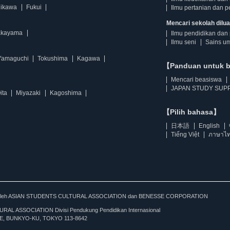
hikawa
Fukui
Ilmu pertanian dan p
Mencari sekolah diluar
kayama
Ilmu pendidikan dan 
Ilmu seni
Sains u
Yamaguchi
Tokushima
Kagawa
【Panduan untuk 
Mencari beasiswa
JAPAN STUDY SUPP
ita
Miyazaki
Kagoshima
【Pilih bahasa】
日本語
English
Tiếng Việt
ภาษาไ
kan oleh ASIAN STUDENTS CULTURAL ASSOCIATION dan BENESSE CORPORATION
L ASSOCIATION Divisi Pendukung Pendidikan Internasional
, BUNKYO-KU, TOKYO 113-8642