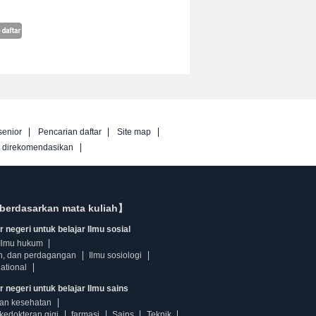
senior
Pencarian daftar
Site map
g direkomendasikan
berdasarkan mata kuliah】
 negeri untuk belajar Ilmu sosial
Ilmu hukum
n, dan perdagangan
Ilmu sosiologi
ational
r negeri untuk belajar Ilmu sains
dan kesehatan
kedokteran gigi
farmasi
Sains
Teknik