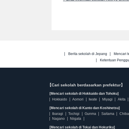
Berita sekolah di Jepang
Mencari t
Ketentuan Pengg
【Cari sekolah berdasarkan prefektur】
[Mencari sekolah di Hokkaido dan Tohoku]
Hokkaido
Aomori
Iwate
Miyagi
Akita
[Mencari sekolah di Kanto dan Koshinetsu]
Ibaragi
Tochigi
Gunma
Saitama
Chiba
Nagano
Niigata
[Mencari sekolah di Tokai dan Hokuriku]