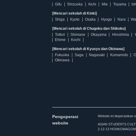
Gifu
Shizuoka
Aichi
Mie
Toyama
Is
[Mencari sekolah di Kinki]
Shiga
Kyoto
Osaka
Hyogo
Nara
Wa
[Mencari sekolah di Chugoku dan Shikoku]
Tottori
Shimane
Okayama
Hiroshima
Ehime
Kochi
[Mencari sekolah di Kyusyu dan Okinawa]
Fukuoka
Saga
Nagasaki
Kumamoto
O
Okinawa
Pengoperasi
Website ini dioperasi
website
ASIAN STUDENTS CULTURA
2-12-13 HONKOMAGOME