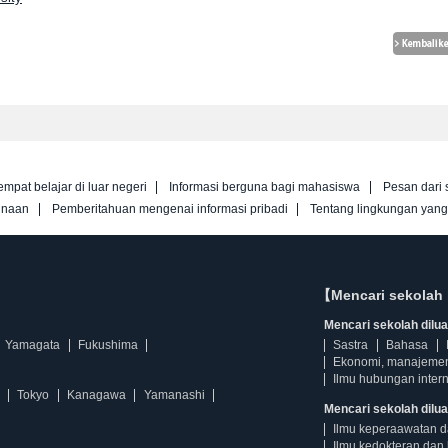
empat belajar di luar negeri
Informasi berguna bagi mahasiswa
Pesan dari 
unaan
Pemberitahuan mengenai informasi pribadi
Tentang lingkungan yan
【Mencari sekolah 
Mencari sekolah diluar
Yamagata
Fukushima
Sastra
Bahasa
Ekonomi, manajeme
Ilmu hubungan intern
Tokyo
Kanagawa
Yamanashi
Mencari sekolah dilua
Ilmu keperaawatan 
Ilmu kedokteran dan 