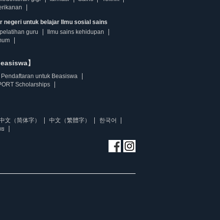
erikanan
 negeri untuk belajar Ilmu sosial sains
pelatihan guru
Ilmu sains kehidupan
mum
beasiswa】
Pendaftaran untuk Beasiswa
ORT Scholarships
中文（简体字）
中文（繁體字）
한국어
ทย