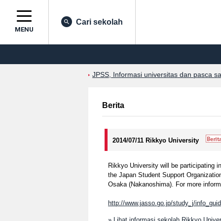
Cari sekolah
MENU
JPSS, Informasi universitas dan pasca s
Berita
2014/07/11 Rikkyo University
Rikkyo University will be participating 
the Japan Student Support Organization
Osaka (Nakanoshima). For more informat
http://www.jasso.go.jp/study_j/info_gui
» Lihat informasi sekolah Rikkyo Univer