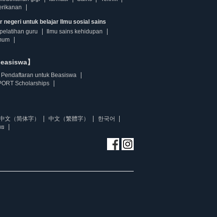
erikanan
 negeri untuk belajar Ilmu sosial sains
pelatihan guru
Ilmu sains kehidupan
mum
beasiswa】
Pendaftaran untuk Beasiswa
ORT Scholarships
中文（简体字）
中文（繁體字）
한국어
ทย