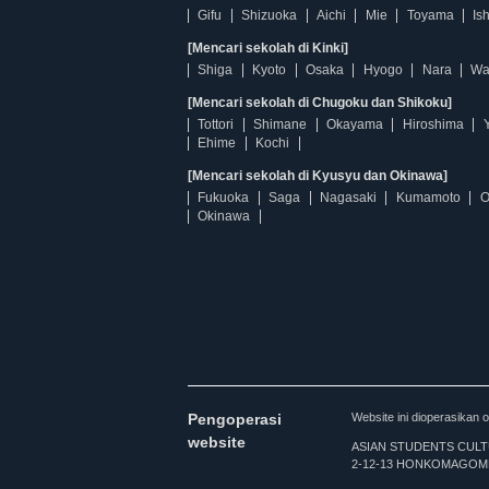
Gifu
Shizuoka
Aichi
Mie
Toyama
Is
[Mencari sekolah di Kinki]
Shiga
Kyoto
Osaka
Hyogo
Nara
Wa
[Mencari sekolah di Chugoku dan Shikoku]
Tottori
Shimane
Okayama
Hiroshima
Ehime
Kochi
[Mencari sekolah di Kyusyu dan Okinawa]
Fukuoka
Saga
Nagasaki
Kumamoto
O
Okinawa
Pengoperasi
Website ini dioperasi
website
ASIAN STUDENTS CULTURA
2-12-13 HONKOMAGOME