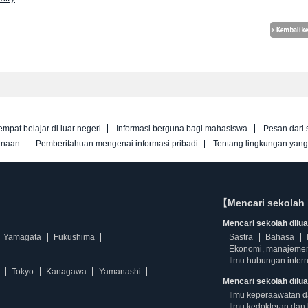
empat belajar di luar negeri
Informasi berguna bagi mahasiswa
Pesan dari 
unaan
Pemberitahuan mengenai informasi pribadi
Tentang lingkungan yan
【Mencari sekolah 
Mencari sekolah diluar
Yamagata
Fukushima
Sastra
Bahasa
Ekonomi, manajeme
Ilmu hubungan intern
Tokyo
Kanagawa
Yamanashi
Mencari sekolah dilua
Ilmu keperaawatan 
Ilmu kedokteran dan 