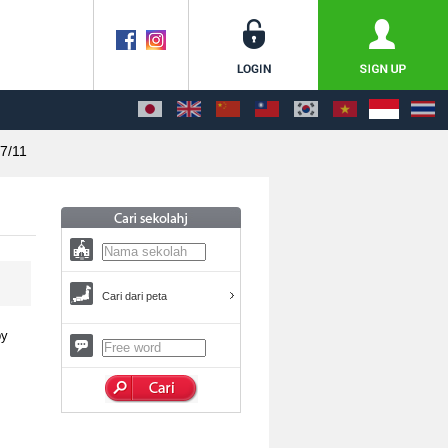
7/11
Cari dari peta
by