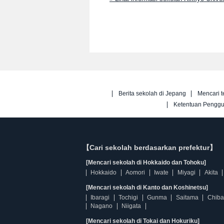
Berita sekolah di Jepang
Mencari t
Ketentuan Pengg
【Cari sekolah berdasarkan prefektur】
[Mencari sekolah di Hokkaido dan Tohoku]
Hokkaido
Aomori
Iwate
Miyagi
Akita
[Mencari sekolah di Kanto dan Koshinetsu]
Ibaragi
Tochigi
Gunma
Saitama
Chiba
Nagano
Niigata
[Mencari sekolah di Tokai dan Hokuriku]