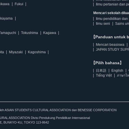
hikawa
Fukui
Ilmu pertanian dan p
Mencari sekolah diluar
kayama
Ilmu pendidikan dan 
Ilmu seni
Sains u
Yamaguchi
Tokushima
Kagawa
【Panduan untuk 
Mencari beasiswa
JAPAN STUDY SUPP
ita
Miyazaki
Kagoshima
【Pilih bahasa】
日本語
English
Tiếng Việt
ภาษาไ
kan oleh ASIAN STUDENTS CULTURAL ASSOCIATION dan BENESSE CORPORATION
L ASSOCIATION Divisi Pendukung Pendidikan Internasional
, BUNKYO-KU, TOKYO 113-8642