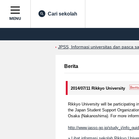
Cari sekolah
MENU
JPSS, Informasi universitas dan pasca s
Berita
2014/07/11 Rikkyo University
Rikkyo University will be participating 
the Japan Student Support Organization
Osaka (Nakanoshima). For more informat
http://www.jasso.go.jp/study_j/info_gui
» Lihat informasi sekolah Rikkyo Univer