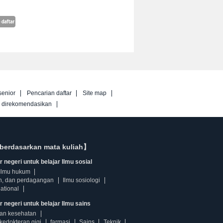
senior
Pencarian daftar
Site map
g direkomendasikan
berdasarkan mata kuliah】
 negeri untuk belajar Ilmu sosial
Ilmu hukum
n, dan perdagangan
Ilmu sosiologi
ational
r negeri untuk belajar Ilmu sains
dan kesehatan
kedokteran gigi
farmasi
Sains
Teknik