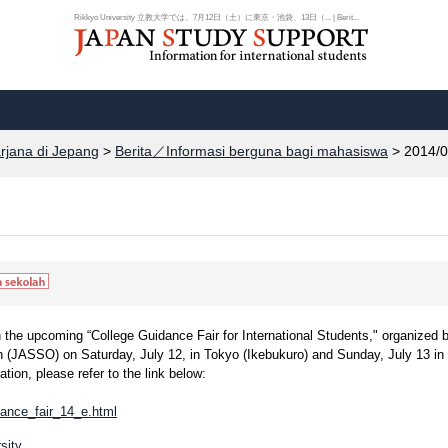
Rikkyo University 立教大学では、7月12日（土）に東京・池袋、13日（... | Berit...
arjana di Jepang
>
Berita／Informasi berguna bagi mahasiswa
> 2014/0
in the upcoming “College Guidance Fair for International Students," organized 
 (JASSO) on Saturday, July 12, in Tokyo (Ikebukuro) and Sunday, July 13 in
ion, please refer to the link below:
dance_fair_14_e.html
sity