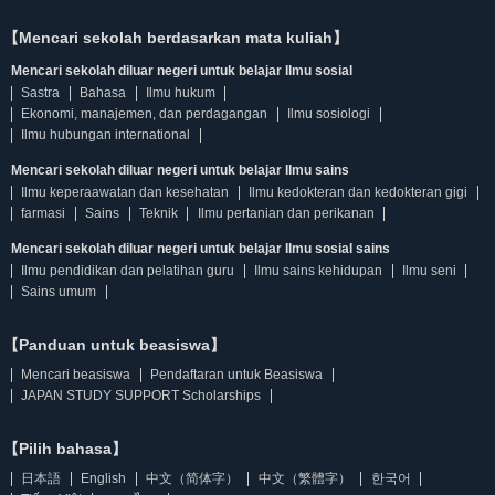
【Mencari sekolah berdasarkan mata kuliah】
Mencari sekolah diluar negeri untuk belajar Ilmu sosial
Sastra
Bahasa
Ilmu hukum
Ekonomi, manajemen, dan perdagangan
Ilmu sosiologi
Ilmu hubungan international
Mencari sekolah diluar negeri untuk belajar Ilmu sains
Ilmu keperaawatan dan kesehatan
Ilmu kedokteran dan kedokteran gigi
farmasi
Sains
Teknik
Ilmu pertanian dan perikanan
Mencari sekolah diluar negeri untuk belajar Ilmu sosial sains
Ilmu pendidikan dan pelatihan guru
Ilmu sains kehidupan
Ilmu seni
Sains umum
【Panduan untuk beasiswa】
Mencari beasiswa
Pendaftaran untuk Beasiswa
JAPAN STUDY SUPPORT Scholarships
【Pilih bahasa】
日本語
English
中文（简体字）
中文（繁體字）
한국어