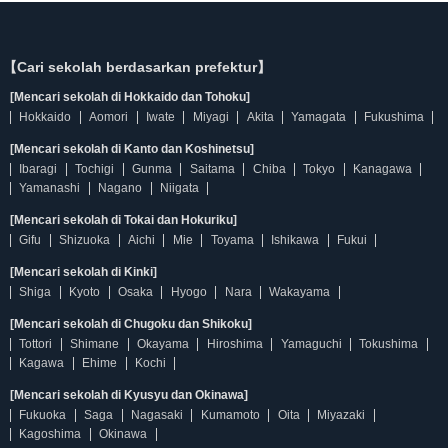
【Cari sekolah berdasarkan prefektur】
[Mencari sekolah di Hokkaido dan Tohoku]
Hokkaido
Aomori
Iwate
Miyagi
Akita
Yamagata
Fukushima
[Mencari sekolah di Kanto dan Koshinetsu]
Ibaragi
Tochigi
Gunma
Saitama
Chiba
Tokyo
Kanagawa
Yamanashi
Nagano
Niigata
[Mencari sekolah di Tokai dan Hokuriku]
Gifu
Shizuoka
Aichi
Mie
Toyama
Ishikawa
Fukui
[Mencari sekolah di Kinki]
Shiga
Kyoto
Osaka
Hyogo
Nara
Wakayama
[Mencari sekolah di Chugoku dan Shikoku]
Tottori
Shimane
Okayama
Hiroshima
Yamaguchi
Tokushima
Kagawa
Ehime
Kochi
[Mencari sekolah di Kyusyu dan Okinawa]
Fukuoka
Saga
Nagasaki
Kumamoto
Oita
Miyazaki
Kagoshima
Okinawa