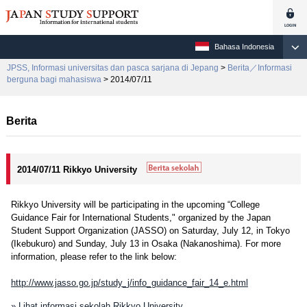
Bahasa Indonesia
JPSS, Informasi universitas dan pasca sarjana di Jepang
>
Berita／Informasi
berguna bagi mahasiswa
> 2014/07/11
Berita
2014/07/11 Rikkyo University
Rikkyo University will be participating in the upcoming “College
Guidance Fair for International Students," organized by the Japan
Student Support Organization (JASSO) on Saturday, July 12, in Tokyo
(Ikebukuro) and Sunday, July 13 in Osaka (Nakanoshima). For more
information, please refer to the link below:
http://www.jasso.go.jp/study_j/info_guidance_fair_14_e.html
» Lihat informasi sekolah Rikkyo University