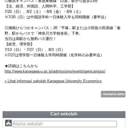
◎横浜キャンパス：東急東横線「白楽」駅から徒歩13分
【法、経済、外国語、人間科学、工学部】
7/20（日）、8/2（土）・8/8（金）・8/9（土）
※7/20（日）は中国語学科一日体験入学も同時開催（要申込）
◎湘南ひらつかキャンパス：JR「平塚」駅または小田急小田原線「秦
野」駅からバスで「神奈川大学校舎前」下車。
当日は両駅から無料バス運行！
【経営、理学部】
7/13（日）・7/27（日）、8/3（日）
※7/27は理学部一日体験入学同時開催（化学科のみ要申込）
★詳細はこちらから
http://www.kanagawa-u.ac.jp/admissions/event/opencampus/
» Lihat informasi sekolah Kanagawa University Economics
Cari sekolah