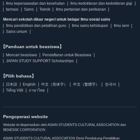
Ilmu keperaawatan dan kesehatan
Ilmu kedokteran dan kedokteran gigi
farmasi
Sains
Teknik
Ilmu pertanian dan perikanan
Mencari sekolah diluar negeri untuk belajar Ilmu sosial sains
Ilmu pendidikan dan pelatihan guru
Ilmu sains kehidupan
Ilmu seni
Sains umum
【Panduan untuk beasiswa】
Mencari beasiswa
Pendaftaran untuk Beasiswa
JAPAN STUDY SUPPORT Scholarships
【Pilih bahasa】
日本語
English
中文（简体字）
中文（繁體字）
한국어
Tiếng Việt
ภาษาไทย
Pengoperasi website
Website ini dioperasikan oleh ASIAN STUDENTS CULTURAL ASSOCIATION dan
BENESSE CORPORATION
ASIAN STUDENTS CULTURAL ASSOCIATION Divisi Pendukung Pendidikan