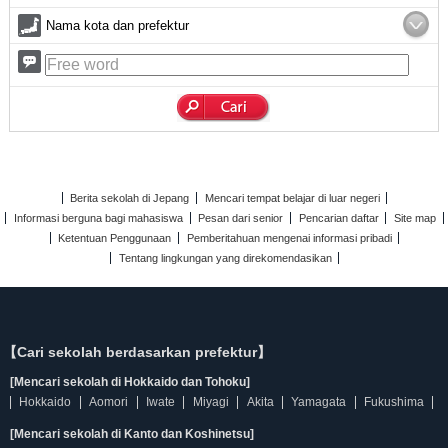
Nama kota dan prefektur
Berita sekolah di Jepang
Mencari tempat belajar di luar negeri
Informasi berguna bagi mahasiswa
Pesan dari senior
Pencarian daftar
Site map
Ketentuan Penggunaan
Pemberitahuan mengenai informasi pribadi
Tentang lingkungan yang direkomendasikan
【Cari sekolah berdasarkan prefektur】
[Mencari sekolah di Hokkaido dan Tohoku]
Hokkaido
Aomori
Iwate
Miyagi
Akita
Yamagata
Fukushima
[Mencari sekolah di Kanto dan Koshinetsu]