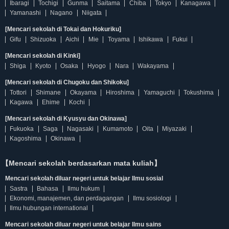
Ibaragi
Tochigi
Gunma
Saitama
Chiba
Tokyo
Kanagawa
Yamanashi
Nagano
Niigata
[Mencari sekolah di Tokai dan Hokuriku]
Gifu
Shizuoka
Aichi
Mie
Toyama
Ishikawa
Fukui
[Mencari sekolah di Kinki]
Shiga
Kyoto
Osaka
Hyogo
Nara
Wakayama
[Mencari sekolah di Chugoku dan Shikoku]
Tottori
Shimane
Okayama
Hiroshima
Yamaguchi
Tokushima
Kagawa
Ehime
Kochi
[Mencari sekolah di Kyusyu dan Okinawa]
Fukuoka
Saga
Nagasaki
Kumamoto
Oita
Miyazaki
Kagoshima
Okinawa
【Mencari sekolah berdasarkan mata kuliah】
Mencari sekolah diluar negeri untuk belajar Ilmu sosial
Sastra
Bahasa
Ilmu hukum
Ekonomi, manajemen, dan perdagangan
Ilmu sosiologi
Ilmu hubungan international
Mencari sekolah diluar negeri untuk belajar Ilmu sains