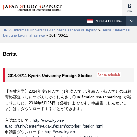
Bahasa Indonesia
JPSS, Informasi universitas dan pasca sarjana di Jepang
>
Berita／Informasi
berguna bagi mahasiswa
> 2014/06/11
Berita
2014/06/11 Kyorin University Foreign Studies
【杏林大学】2014年度9月入学（1年次入学，3年編入・転入学）の出願
資格審査（しゅつがんしかくしんさ，Qualification pre-screening）が始
まりました。2014年6月23日（必着）までです。申請書（しんせいし
ょ）は，ダウンロードすることができます。
入試について：
http://www.kyorin-
u.ac.jp/univ/center/nyugaku/exam/octorber_foreign.html
申請書ダウンロード：
http://www.kyorin-