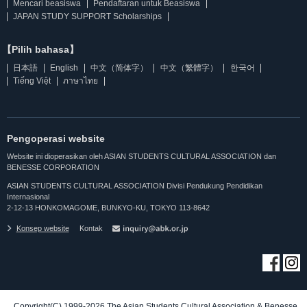
Mencari beasiswa
Pendaftaran untuk Beasiswa
JAPAN STUDY SUPPORT Scholarships
【Pilih bahasa】
日本語
English
中文（简体字）
中文（繁體字）
한국어
Tiếng Việt
ภาษาไทย
Pengoperasi website
Website ini dioperasikan oleh ASIAN STUDENTS CULTURAL ASSOCIATION dan
BENESSE CORPORATION
ASIAN STUDENTS CULTURAL ASSOCIATION Divisi Pendukung Pendidikan
Internasional
2-12-13 HONKOMAGOME, BUNKYO-KU, TOKYO 113-8642
Konsep website
Kontak
Copyright(C) 1999-2026 The Asian Students Cultural Association & Benesse