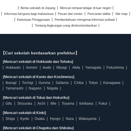
Berita sekolah di Jepang
Mencari tempat belajar di luar negeri
Informasi berguna bagi mahasiswa
Pesan dari senior
Pencarian daftar
Site map
Ketentuan Penggunaan
Pemberitahuan mengenai informasi pribadi
Tentang lingkungan yang direkomendasikan
【Cari sekolah berdasarkan prefektur】
[Mencari sekolah di Hokkaido dan Tohoku]
Hokkaido
Aomori
Iwate
Miyagi
Akita
Yamagata
Fukushima
[Mencari sekolah di Kanto dan Koshinetsu]
Ibaragi
Tochigi
Gunma
Saitama
Chiba
Tokyo
Kanagawa
Yamanashi
Nagano
Niigata
[Mencari sekolah di Tokai dan Hokuriku]
Gifu
Shizuoka
Aichi
Mie
Toyama
Ishikawa
Fukui
[Mencari sekolah di Kinki]
Shiga
Kyoto
Osaka
Hyogo
Nara
Wakayama
[Mencari sekolah di Chugoku dan Shikoku]