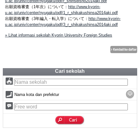
u.ac.jp/univ/center/nyugaku/pdf/r_shinseisho2014aki.pdf
出願資格審査（1年次）について：
http://www.kyorin-
u.ac.jp/univ/center/nyugaku/pdf/1_r_shikakushinsa2014aki.pdf
出願資格審査（3年編入・転入学）について：
http://www.kyorin-
u.ac.jp/univ/center/nyugaku/pdf/3_r_shikakushinsa2014aki.pdf
» Lihat informasi sekolah Kyorin University Foreign Studies
Cari sekolah
Nama kota dan prefektur