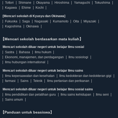
Tottori
Shimane
Okayama
Hiroshima
Yamaguchi
Tokushima
Kagawa
Ehime
Kochi
[Mencari sekolah di Kyusyu dan Okinawa]
Fukuoka
Saga
Nagasaki
Kumamoto
Oita
Miyazaki
Kagoshima
Okinawa
【Mencari sekolah berdasarkan mata kuliah】
Mencari sekolah diluar negeri untuk belajar Ilmu sosial
Sastra
Bahasa
Ilmu hukum
Ekonomi, manajemen, dan perdagangan
Ilmu sosiologi
Ilmu hubungan international
Mencari sekolah diluar negeri untuk belajar Ilmu sains
Ilmu keperaawatan dan kesehatan
Ilmu kedokteran dan kedokteran gigi
farmasi
Sains
Teknik
Ilmu pertanian dan perikanan
Mencari sekolah diluar negeri untuk belajar Ilmu sosial sains
Ilmu pendidikan dan pelatihan guru
Ilmu sains kehidupan
Ilmu seni
Sains umum
【Panduan untuk beasiswa】