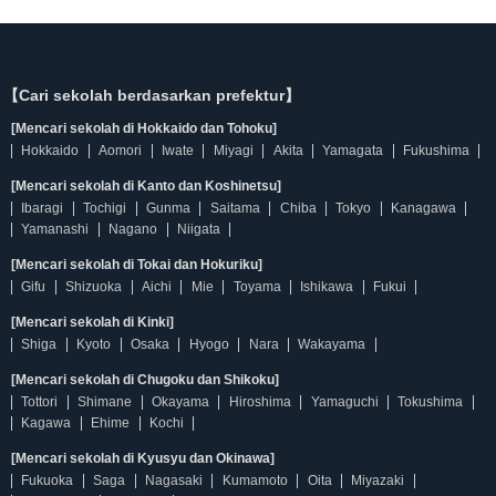
【Cari sekolah berdasarkan prefektur】
[Mencari sekolah di Hokkaido dan Tohoku]
Hokkaido
Aomori
Iwate
Miyagi
Akita
Yamagata
Fukushima
[Mencari sekolah di Kanto dan Koshinetsu]
Ibaragi
Tochigi
Gunma
Saitama
Chiba
Tokyo
Kanagawa
Yamanashi
Nagano
Niigata
[Mencari sekolah di Tokai dan Hokuriku]
Gifu
Shizuoka
Aichi
Mie
Toyama
Ishikawa
Fukui
[Mencari sekolah di Kinki]
Shiga
Kyoto
Osaka
Hyogo
Nara
Wakayama
[Mencari sekolah di Chugoku dan Shikoku]
Tottori
Shimane
Okayama
Hiroshima
Yamaguchi
Tokushima
Kagawa
Ehime
Kochi
[Mencari sekolah di Kyusyu dan Okinawa]
Fukuoka
Saga
Nagasaki
Kumamoto
Oita
Miyazaki