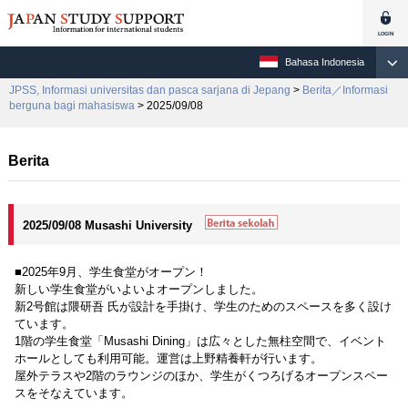
Bahasa Indonesia
JPSS, Informasi universitas dan pasca sarjana di Jepang
>
Berita／Informasi
berguna bagi mahasiswa
> 2025/09/08
Berita
2025/09/08 Musashi University
■2025年9月、学生食堂がオープン！
新しい学生食堂がいよいよオープンしました。
新2号館は隈研吾 氏が設計を手掛け、学生のためのスペースを多く設け
ています。
1階の学生食堂「Musashi Dining」は広々とした無柱空間で、イベント
ホールとしても利用可能。運営は上野精養軒が行います。
屋外テラスや2階のラウンジのほか、学生がくつろげるオープンスペー
スをそなえています。