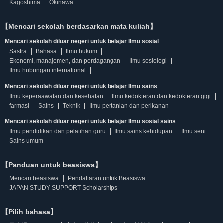
Kagoshima
Okinawa
【Mencari sekolah berdasarkan mata kuliah】
Mencari sekolah diluar negeri untuk belajar Ilmu sosial
Sastra
Bahasa
Ilmu hukum
Ekonomi, manajemen, dan perdagangan
Ilmu sosiologi
Ilmu hubungan international
Mencari sekolah diluar negeri untuk belajar Ilmu sains
Ilmu keperaawatan dan kesehatan
Ilmu kedokteran dan kedokteran gigi
farmasi
Sains
Teknik
Ilmu pertanian dan perikanan
Mencari sekolah diluar negeri untuk belajar Ilmu sosial sains
Ilmu pendidikan dan pelatihan guru
Ilmu sains kehidupan
Ilmu seni
Sains umum
【Panduan untuk beasiswa】
Mencari beasiswa
Pendaftaran untuk Beasiswa
JAPAN STUDY SUPPORT Scholarships
【Pilih bahasa】