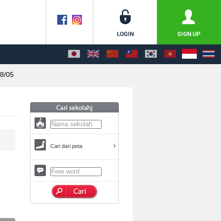
8/05
Cari dari peta