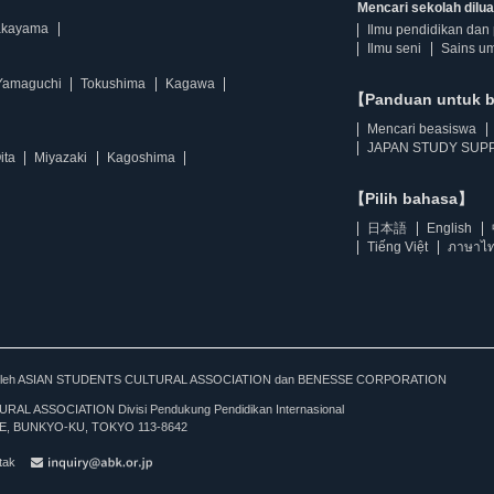
Mencari sekolah diluar
kayama
Ilmu pendidikan dan 
Ilmu seni
Sains u
Yamaguchi
Tokushima
Kagawa
【Panduan untuk 
Mencari beasiswa
JAPAN STUDY SUPP
ita
Miyazaki
Kagoshima
【Pilih bahasa】
日本語
English
Tiếng Việt
ภาษาไ
kan oleh ASIAN STUDENTS CULTURAL ASSOCIATION dan BENESSE CORPORATION
L ASSOCIATION Divisi Pendukung Pendidikan Internasional
, BUNKYO-KU, TOKYO 113-8642
tak