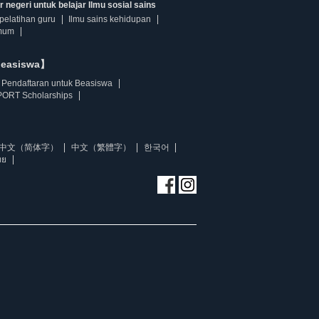
 negeri untuk belajar Ilmu sosial sains
pelatihan guru
Ilmu sains kehidupan
mum
beasiswa】
Pendaftaran untuk Beasiswa
ORT Scholarships
中文（简体字）
中文（繁體字）
한국어
ทย