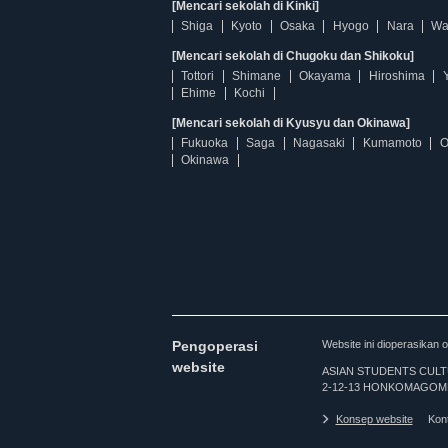
[Mencari sekolah di Kinki]
Shiga
Kyoto
Osaka
Hyogo
Nara
Wa
[Mencari sekolah di Chugoku dan Shikoku]
Tottori
Shimane
Okayama
Hiroshima
Ehime
Kochi
[Mencari sekolah di Kyusyu dan Okinawa]
Fukuoka
Saga
Nagasaki
Kumamoto
O
Okinawa
Pengoperasi
Website ini dioperasi
website
ASIAN STUDENTS CULTURA
2-12-13 HONKOMAGOME
Konsep website
Kon