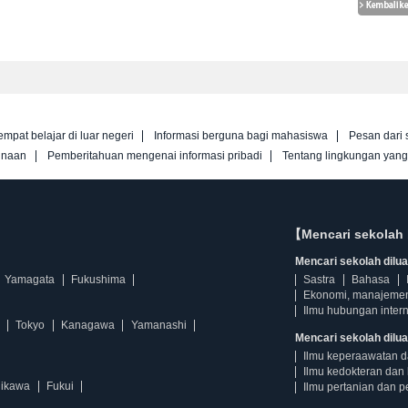
empat belajar di luar negeri
Informasi berguna bagi mahasiswa
Pesan dari 
unaan
Pemberitahuan mengenai informasi pribadi
Tentang lingkungan yan
【Mencari sekolah 
Mencari sekolah diluar
Yamagata
Fukushima
Sastra
Bahasa
Ekonomi, manajeme
Ilmu hubungan intern
Tokyo
Kanagawa
Yamanashi
Mencari sekolah dilua
Ilmu keperaawatan 
Ilmu kedokteran dan 
hikawa
Fukui
Ilmu pertanian dan p