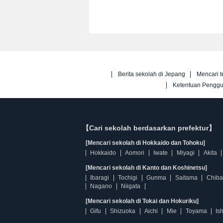
Berita sekolah di Jepang
Mencari t
Ketentuan Pengg
【Cari sekolah berdasarkan prefektur】
[Mencari sekolah di Hokkaido dan Tohoku]
Hokkaido
Aomori
Iwate
Miyagi
Akita
[Mencari sekolah di Kanto dan Koshinetsu]
Ibaragi
Tochigi
Gunma
Saitama
Chiba
Nagano
Niigata
[Mencari sekolah di Tokai dan Hokuriku]
Gifu
Shizuoka
Aichi
Mie
Toyama
Is