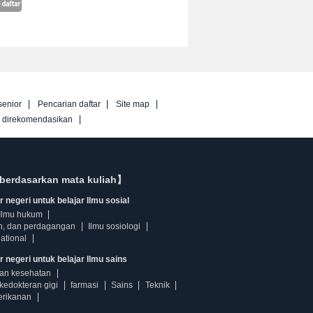
senior
Pencarian daftar
Site map
g direkomendasikan
berdasarkan mata kuliah】
 negeri untuk belajar Ilmu sosial
Ilmu hukum
n, dan perdagangan
Ilmu sosiologi
ational
r negeri untuk belajar Ilmu sains
dan kesehatan
kedokteran gigi
farmasi
Sains
Teknik
erikanan