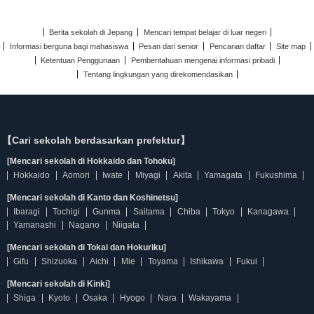
Berita sekolah di Jepang
Mencari tempat belajar di luar negeri
Informasi berguna bagi mahasiswa
Pesan dari senior
Pencarian daftar
Site map
Ketentuan Penggunaan
Pemberitahuan mengenai informasi pribadi
Tentang lingkungan yang direkomendasikan
【Cari sekolah berdasarkan prefektur】
[Mencari sekolah di Hokkaido dan Tohoku]
Hokkaido
Aomori
Iwate
Miyagi
Akita
Yamagata
Fukushima
[Mencari sekolah di Kanto dan Koshinetsu]
Ibaragi
Tochigi
Gunma
Saitama
Chiba
Tokyo
Kanagawa
Yamanashi
Nagano
Niigata
[Mencari sekolah di Tokai dan Hokuriku]
Gifu
Shizuoka
Aichi
Mie
Toyama
Ishikawa
Fukui
[Mencari sekolah di Kinki]
Shiga
Kyoto
Osaka
Hyogo
Nara
Wakayama