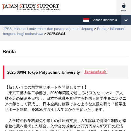
Bahasa Indonesia
JPSS, Informasi universitas dan pasca sarjana di Jepang
>
Berita／Informasi
berguna bagi mahasiswa
> 2025/08/04
Berita
2025/08/04 Tokyo Polytechnic University
【新しい４つの留学生サポートを開始します！】
東京工芸大学工学部は、2030年問題で起こる将来的なエンジニア人
材不足の解消を目指し、日本で就職を希望する外国人留学生をエンジニ
アの卵として育成し、日本企業に就職できるような支援を行う「留学生
サポート制度」を2026年度4月入学者から開始いたします。
入学時の授業料減免や毎月の住居費支援、入学試験で特待生制度か指
定校推薦を選択した場合、入学金の減免など77万円から97万円の経済