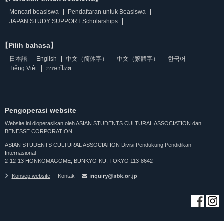
Mencari beasiswa
Pendaftaran untuk Beasiswa
JAPAN STUDY SUPPORT Scholarships
【Pilih bahasa】
日本語
English
中文（简体字）
中文（繁體字）
한국어
Tiếng Việt
ภาษาไทย
Pengoperasi website
Website ini dioperasikan oleh ASIAN STUDENTS CULTURAL ASSOCIATION dan
BENESSE CORPORATION
ASIAN STUDENTS CULTURAL ASSOCIATION Divisi Pendukung Pendidikan
Internasional
2-12-13 HONKOMAGOME, BUNKYO-KU, TOKYO 113-8642
Konsep website
Kontak