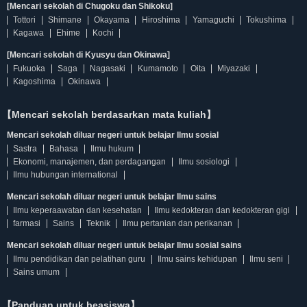
[Mencari sekolah di Chugoku dan Shikoku]
Tottori
Shimane
Okayama
Hiroshima
Yamaguchi
Tokushima
Kagawa
Ehime
Kochi
[Mencari sekolah di Kyusyu dan Okinawa]
Fukuoka
Saga
Nagasaki
Kumamoto
Oita
Miyazaki
Kagoshima
Okinawa
【Mencari sekolah berdasarkan mata kuliah】
Mencari sekolah diluar negeri untuk belajar Ilmu sosial
Sastra
Bahasa
Ilmu hukum
Ekonomi, manajemen, dan perdagangan
Ilmu sosiologi
Ilmu hubungan international
Mencari sekolah diluar negeri untuk belajar Ilmu sains
Ilmu keperaawatan dan kesehatan
Ilmu kedokteran dan kedokteran gigi
farmasi
Sains
Teknik
Ilmu pertanian dan perikanan
Mencari sekolah diluar negeri untuk belajar Ilmu sosial sains
Ilmu pendidikan dan pelatihan guru
Ilmu sains kehidupan
Ilmu seni
Sains umum
【Panduan untuk beasiswa】