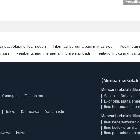
empat belajar di luar negeri
Informasi berguna bagi mahasiswa
Pesan dari 
unaan
Pemberitahuan mengenai informasi pribadi
Tentang lingkungan yan
【Mencari sekolah 
Mencari sekolah diluar
Yamagata
Fukushima
Sastra
Bahasa
Ekonomi, manajeme
Ilmu hubungan intern
Tokyo
Kanagawa
Yamanashi
Mencari sekolah dilua
Ilmu keperaawatan 
Ilmu kedokteran dan 
hikawa
Fukui
Ilmu pertanian dan p