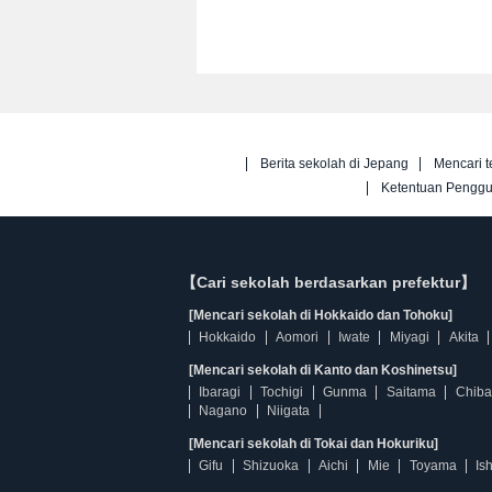
Berita sekolah di Jepang
Mencari t
Ketentuan Pengg
【Cari sekolah berdasarkan prefektur】
[Mencari sekolah di Hokkaido dan Tohoku]
Hokkaido
Aomori
Iwate
Miyagi
Akita
[Mencari sekolah di Kanto dan Koshinetsu]
Ibaragi
Tochigi
Gunma
Saitama
Chiba
Nagano
Niigata
[Mencari sekolah di Tokai dan Hokuriku]
Gifu
Shizuoka
Aichi
Mie
Toyama
Is