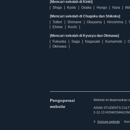
[Mencari sekolah di Kinki]
Shiga
Kyoto
Osaka
Hyogo
Nara
Wa
[Mencari sekolah di Chugoku dan Shikoku]
Tottori
Shimane
Okayama
Hiroshima
Ehime
Kochi
[Mencari sekolah di Kyusyu dan Okinawa]
Fukuoka
Saga
Nagasaki
Kumamoto
O
Okinawa
Pengoperasi
Website ini dioperasi
website
ASIAN STUDENTS CULTURA
2-12-13 HONKOMAGOME
Konsep website
Kon