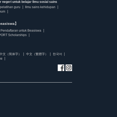
 negeri untuk belajar Ilmu sosial sains
pelatihan guru
Ilmu sains kehidupan
mum
beasiswa】
Pendaftaran untuk Beasiswa
ORT Scholarships
中文（简体字）
中文（繁體字）
한국어
ทย