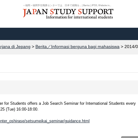
＜福岡＞福岡学生職業センターでは、日本で就職を... | Berita | JPSS, Website in...
arjana di Jepang
>
Berita／Informasi berguna bagi mahasiswa
> 2014/0
or Students offers a Job Search Seminar for International Students every
25 (Tue) 16:00-18:00.
center_oshirase/setsumeikai_seminar/guidance.html