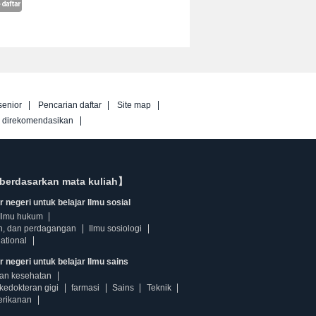
senior
Pencarian daftar
Site map
g direkomendasikan
berdasarkan mata kuliah】
 negeri untuk belajar Ilmu sosial
Ilmu hukum
n, dan perdagangan
Ilmu sosiologi
ational
r negeri untuk belajar Ilmu sains
dan kesehatan
kedokteran gigi
farmasi
Sains
Teknik
erikanan