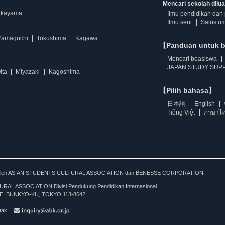
Mencari sekolah diluar
kayama
Ilmu pendidikan dan 
Ilmu seni
Sains u
Yamaguchi
Tokushima
Kagawa
【Panduan untuk 
Mencari beasiswa
JAPAN STUDY SUPP
ita
Miyazaki
Kagoshima
【Pilih bahasa】
日本語
English
Tiếng Việt
ภาษาไ
kan oleh ASIAN STUDENTS CULTURAL ASSOCIATION dan BENESSE CORPORATION
L ASSOCIATION Divisi Pendukung Pendidikan Internasional
, BUNKYO-KU, TOKYO 113-8642
tak