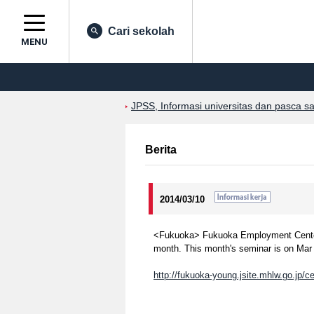
Cari sekolah
MENU
JPSS, Informasi universitas dan pasca s
Berita
2014/03/10
<Fukuoka> Fukuoka Employment Center f
month. This month's seminar is on Mar 
http://fukuoka-young.jsite.mhlw.go.jp/