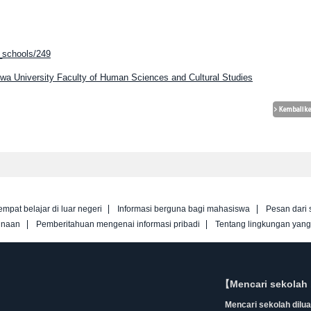
g_schools/249
iwa University Faculty of Human Sciences and Cultural Studies
empat belajar di luar negeri
Informasi berguna bagi mahasiswa
Pesan dari 
unaan
Pemberitahuan mengenai informasi pribadi
Tentang lingkungan yan
【Mencari sekolah 
Mencari sekolah diluar