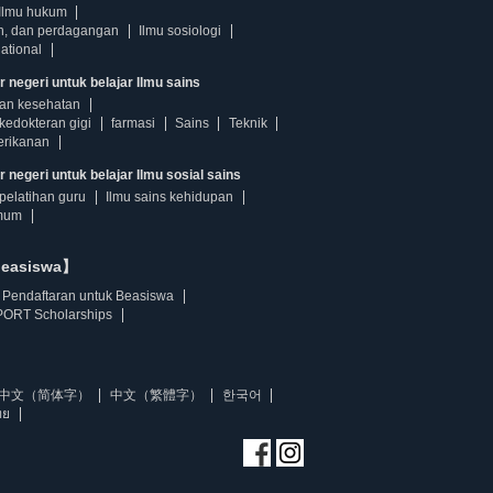
Ilmu hukum
n, dan perdagangan
Ilmu sosiologi
ational
r negeri untuk belajar Ilmu sains
dan kesehatan
kedokteran gigi
farmasi
Sains
Teknik
erikanan
 negeri untuk belajar Ilmu sosial sains
pelatihan guru
Ilmu sains kehidupan
mum
beasiswa】
Pendaftaran untuk Beasiswa
ORT Scholarships
中文（简体字）
中文（繁體字）
한국어
ทย