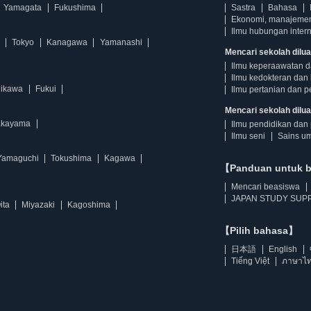
Yamagata
Fukushima
Sastra
Bahasa
Ekonomi, manajeme
Ilmu hubungan intern
Tokyo
Kanagawa
Yamanashi
Mencari sekolah dilua
Ilmu keperaawatan 
Ilmu kedokteran dan 
hikawa
Fukui
Ilmu pertanian dan p
Mencari sekolah diluar
kayama
Ilmu pendidikan dan 
Ilmu seni
Sains u
Yamaguchi
Tokushima
Kagawa
【Panduan untuk 
Mencari beasiswa
JAPAN STUDY SUPP
ita
Miyazaki
Kagoshima
【Pilih bahasa】
日本語
English
Tiếng Việt
ภาษาไ