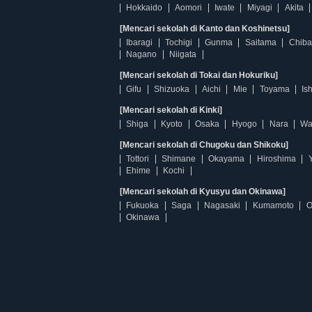
Hokkaido
Aomori
Iwate
Miyagi
Akita
[Mencari sekolah di Kanto dan Koshinetsu]
Ibaragi
Tochigi
Gunma
Saitama
Chiba
Nagano
Niigata
[Mencari sekolah di Tokai dan Hokuriku]
Gifu
Shizuoka
Aichi
Mie
Toyama
Is
[Mencari sekolah di Kinki]
Shiga
Kyoto
Osaka
Hyogo
Nara
Wa
[Mencari sekolah di Chugoku dan Shikoku]
Tottori
Shimane
Okayama
Hiroshima
Ehime
Kochi
[Mencari sekolah di Kyusyu dan Okinawa]
Fukuoka
Saga
Nagasaki
Kumamoto
O
Okinawa