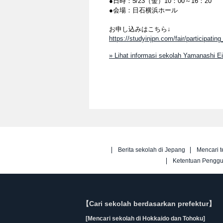
●日時：5/23（金）10：00～16：20
●会場：日石横浜ホール
お申し込みはこちら↓
https://studyinjpn.com/fair/participatin
» Lihat informasi sekolah Yamanashi E
Berita sekolah di Jepang
Mencari t
Ketentuan Pengg
【Cari sekolah berdasarkan prefektur】
[Mencari sekolah di Hokkaido dan Tohoku]