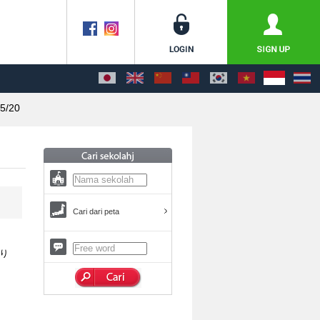
5/20
Cari dari peta
り