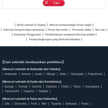
Berita sekolah di Jepang
Mencari tempat belajar di luar negeri
Informasi berguna bagi mahasiswa
Pesan dari senior
Pencarian daftar
Site map
Ketentuan Penggunaan
Pemberitahuan mengenai informasi pribadi
Tentang lingkungan yang direkomendasikan
【Cari sekolah berdasarkan prefektur】
[Mencari sekolah di Hokkaido dan Tohoku]
Hokkaido
Aomori
Iwate
Miyagi
Akita
Yamagata
Fukushima
[Mencari sekolah di Kanto dan Koshinetsu]
Ibaragi
Tochigi
Gunma
Saitama
Chiba
Tokyo
Kanagawa
Yamanashi
Nagano
Niigata
[Mencari sekolah di Tokai dan Hokuriku]
Gifu
Shizuoka
Aichi
Mie
Toyama
Ishikawa
Fukui