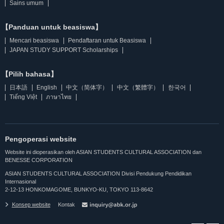
Sains umum
【Panduan untuk beasiswa】
Mencari beasiswa
Pendaftaran untuk Beasiswa
JAPAN STUDY SUPPORT Scholarships
【Pilih bahasa】
日本語
English
中文（简体字）
中文（繁體字）
한국어
Tiếng Việt
ภาษาไทย
Pengoperasi website
Website ini dioperasikan oleh ASIAN STUDENTS CULTURAL ASSOCIATION dan
BENESSE CORPORATION
ASIAN STUDENTS CULTURAL ASSOCIATION Divisi Pendukung Pendidikan
Internasional
2-12-13 HONKOMAGOME, BUNKYO-KU, TOKYO 113-8642
Konsep website
Kontak