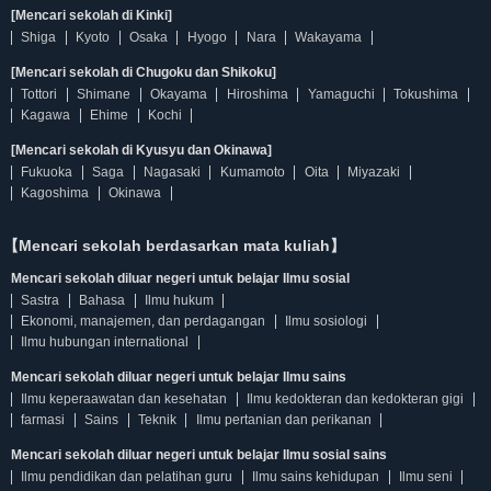
[Mencari sekolah di Kinki]
Shiga
Kyoto
Osaka
Hyogo
Nara
Wakayama
[Mencari sekolah di Chugoku dan Shikoku]
Tottori
Shimane
Okayama
Hiroshima
Yamaguchi
Tokushima
Kagawa
Ehime
Kochi
[Mencari sekolah di Kyusyu dan Okinawa]
Fukuoka
Saga
Nagasaki
Kumamoto
Oita
Miyazaki
Kagoshima
Okinawa
【Mencari sekolah berdasarkan mata kuliah】
Mencari sekolah diluar negeri untuk belajar Ilmu sosial
Sastra
Bahasa
Ilmu hukum
Ekonomi, manajemen, dan perdagangan
Ilmu sosiologi
Ilmu hubungan international
Mencari sekolah diluar negeri untuk belajar Ilmu sains
Ilmu keperaawatan dan kesehatan
Ilmu kedokteran dan kedokteran gigi
farmasi
Sains
Teknik
Ilmu pertanian dan perikanan
Mencari sekolah diluar negeri untuk belajar Ilmu sosial sains
Ilmu pendidikan dan pelatihan guru
Ilmu sains kehidupan
Ilmu seni