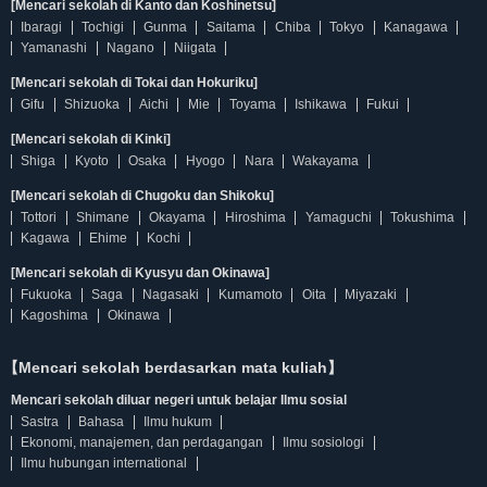
[Mencari sekolah di Kanto dan Koshinetsu]
Ibaragi
Tochigi
Gunma
Saitama
Chiba
Tokyo
Kanagawa
Yamanashi
Nagano
Niigata
[Mencari sekolah di Tokai dan Hokuriku]
Gifu
Shizuoka
Aichi
Mie
Toyama
Ishikawa
Fukui
[Mencari sekolah di Kinki]
Shiga
Kyoto
Osaka
Hyogo
Nara
Wakayama
[Mencari sekolah di Chugoku dan Shikoku]
Tottori
Shimane
Okayama
Hiroshima
Yamaguchi
Tokushima
Kagawa
Ehime
Kochi
[Mencari sekolah di Kyusyu dan Okinawa]
Fukuoka
Saga
Nagasaki
Kumamoto
Oita
Miyazaki
Kagoshima
Okinawa
【Mencari sekolah berdasarkan mata kuliah】
Mencari sekolah diluar negeri untuk belajar Ilmu sosial
Sastra
Bahasa
Ilmu hukum
Ekonomi, manajemen, dan perdagangan
Ilmu sosiologi
Ilmu hubungan international