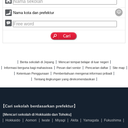
Nama kota dan prefektur
Berita sekolah di Jepang
Mencari tempat belajar di luar negeri
Informasi berguna bagi mahasiswa
Pesan dari senior
Pencarian daftar
Site map
Ketentuan Penggunaan
Pemberitahuan mengenai informasi pribadi
Tentang lingkungan yang direkomendasikan
【Cari sekolah berdasarkan prefektur】
[Mencari sekolah di Hokkaido dan Tohoku]
Hokkaido
Aomori
Iwate
Miyagi
Akita
Yamagata
Fukushima