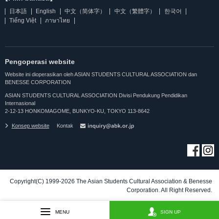
日本語
English
中文（简体字）
中文（繁體字）
한국어
Tiếng Việt
ภาษาไทย
Pengoperasi website
Website ini dioperasikan oleh ASIAN STUDENTS CULTURAL ASSOCIATION dan
BENESSE CORPORATION
ASIAN STUDENTS CULTURAL ASSOCIATION Divisi Pendukung Pendidikan
Internasional
2-12-13 HONKOMAGOME, BUNKYO-KU, TOKYO 113-8642
Konsep website
Kontak
Copyright(C) 1999-2026 The Asian Students Cultural Association & Benesse
Corporation. All Right Reserved.
MENU
SIGN UP