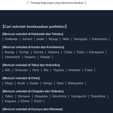
Tentang lingkungan yang direkomendasikan
【Cari sekolah berdasarkan prefektur】
[Mencari sekolah di Hokkaido dan Tohoku]
Hokkaido
Aomori
Iwate
Miyagi
Akita
Yamagata
Fukushima
[Mencari sekolah di Kanto dan Koshinetsu]
Ibaragi
Tochigi
Gunma
Saitama
Chiba
Tokyo
Kanagawa
Yamanashi
Nagano
Niigata
[Mencari sekolah di Tokai dan Hokuriku]
Gifu
Shizuoka
Aichi
Mie
Toyama
Ishikawa
Fukui
[Mencari sekolah di Kinki]
Shiga
Kyoto
Osaka
Hyogo
Nara
Wakayama
[Mencari sekolah di Chugoku dan Shikoku]
Tottori
Shimane
Okayama
Hiroshima
Yamaguchi
Tokushima
Kagawa
Ehime
Kochi
[Mencari sekolah di Kyusyu dan Okinawa]