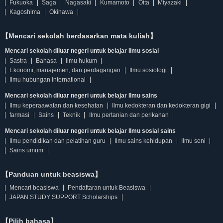
Fukuoka
Saga
Nagasaki
Kumamoto
Oita
Miyazaki
Kagoshima
Okinawa
【Mencari sekolah berdasarkan mata kuliah】
Mencari sekolah diluar negeri untuk belajar Ilmu sosial
Sastra
Bahasa
Ilmu hukum
Ekonomi, manajemen, dan perdagangan
Ilmu sosiologi
Ilmu hubungan international
Mencari sekolah diluar negeri untuk belajar Ilmu sains
Ilmu keperaawatan dan kesehatan
Ilmu kedokteran dan kedokteran gigi
farmasi
Sains
Teknik
Ilmu pertanian dan perikanan
Mencari sekolah diluar negeri untuk belajar Ilmu sosial sains
Ilmu pendidikan dan pelatihan guru
Ilmu sains kehidupan
Ilmu seni
Sains umum
【Panduan untuk beasiswa】
Mencari beasiswa
Pendaftaran untuk Beasiswa
JAPAN STUDY SUPPORT Scholarships
【Pilih bahasa】