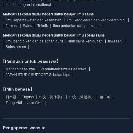
Ilmu hubungan international
Mencari sekolah diluar negeri untuk belajar Ilmu sains
Ilmu keperaawatan dan kesehatan
Ilmu kedokteran dan kedokteran gigi
farmasi
Sains
Teknik
Ilmu pertanian dan perikanan
Mencari sekolah diluar negeri untuk belajar Ilmu sosial sains
Ilmu pendidikan dan pelatihan guru
Ilmu sains kehidupan
Ilmu seni
Sains umum
【Panduan untuk beasiswa】
Mencari beasiswa
Pendaftaran untuk Beasiswa
JAPAN STUDY SUPPORT Scholarships
【Pilih bahasa】
日本語
English
中文（简体字）
中文（繁體字）
한국어
Tiếng Việt
ภาษาไทย
Pengoperasi website