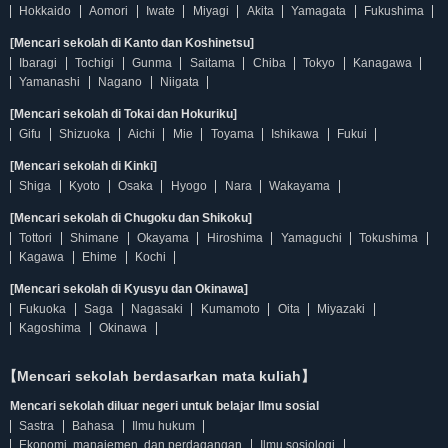
Hokkaido
Aomori
Iwate
Miyagi
Akita
Yamagata
Fukushima
[Mencari sekolah di Kanto dan Koshinetsu]
Ibaragi
Tochigi
Gunma
Saitama
Chiba
Tokyo
Kanagawa
Yamanashi
Nagano
Niigata
[Mencari sekolah di Tokai dan Hokuriku]
Gifu
Shizuoka
Aichi
Mie
Toyama
Ishikawa
Fukui
[Mencari sekolah di Kinki]
Shiga
Kyoto
Osaka
Hyogo
Nara
Wakayama
[Mencari sekolah di Chugoku dan Shikoku]
Tottori
Shimane
Okayama
Hiroshima
Yamaguchi
Tokushima
Kagawa
Ehime
Kochi
[Mencari sekolah di Kyusyu dan Okinawa]
Fukuoka
Saga
Nagasaki
Kumamoto
Oita
Miyazaki
Kagoshima
Okinawa
【Mencari sekolah berdasarkan mata kuliah】
Mencari sekolah diluar negeri untuk belajar Ilmu sosial
Sastra
Bahasa
Ilmu hukum
Ekonomi, manajemen, dan perdagangan
Ilmu sosiologi