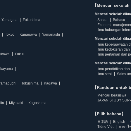
【Mencari sekolah 
Mencari sekolah diluar
Yamagata
Fukushima
Sastra
Bahasa
Ekonomi, manajeme
Ilmu hubungan intern
Tokyo
Kanagawa
Yamanashi
Mencari sekolah dilua
Ilmu keperaawatan 
Ilmu kedokteran dan 
hikawa
Fukui
Ilmu pertanian dan p
Mencari sekolah diluar
kayama
Ilmu pendidikan dan 
Ilmu seni
Sains u
Yamaguchi
Tokushima
Kagawa
【Panduan untuk 
Mencari beasiswa
JAPAN STUDY SUPP
ita
Miyazaki
Kagoshima
【Pilih bahasa】
日本語
English
Tiếng Việt
ภาษาไ