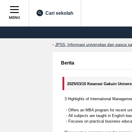
Cari sekolah
MENU
JPSS, Informasi universitas dan pasca s
Berita
2025/03/10 Kwansei Gakuin Univers
3 Highlights of International Manageme
・Offers an MBA program for recent univ
・All subjects are taught in English ba
・Focuses on practical business educat