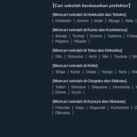
【Cari sekolah berdasarkan prefektur】
[Mencari sekolah di Hokkaido dan Tohoku]
Hokkaido
Aomori
Iwate
Miyagi
Akita
[Mencari sekolah di Kanto dan Koshinetsu]
Ibaragi
Tochigi
Gunma
Saitama
Chiba
Nagano
Niigata
[Mencari sekolah di Tokai dan Hokuriku]
Gifu
Shizuoka
Aichi
Mie
Toyama
Is
[Mencari sekolah di Kinki]
Shiga
Kyoto
Osaka
Hyogo
Nara
Wa
[Mencari sekolah di Chugoku dan Shikoku]
Tottori
Shimane
Okayama
Hiroshima
Ehime
Kochi
[Mencari sekolah di Kyusyu dan Okinawa]
Fukuoka
Saga
Nagasaki
Kumamoto
O
Okinawa