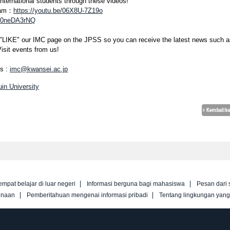
ternational students through these videos!
ram：
https://youtu.be/06X8U-7Z19o
6d0neDA3rNQ
to "LIKE" our IMC page on the JPSS so you can receive the latest news such 
isit events from us!
us :
imc@kwansei.ac.jp
in University
empat belajar di luar negeri
Informasi berguna bagi mahasiswa
Pesan dari 
unaan
Pemberitahuan mengenai informasi pribadi
Tentang lingkungan yan