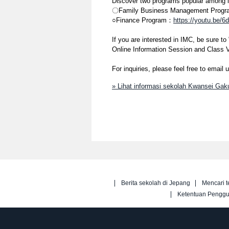
Discover two programs popular among in
〇Family Business Management Prog
○Finance Program：
https://youtu.be/
If you are interested in IMC, be sure 
Online Information Session and Class V
For inquiries, please feel free to email 
» Lihat informasi sekolah Kwansei Gaku
Berita sekolah di Jepang
Mencari t
Ketentuan Pengg