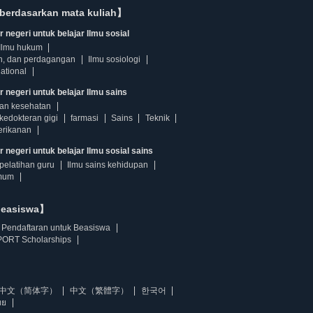
berdasarkan mata kuliah】
 negeri untuk belajar Ilmu sosial
Ilmu hukum
n, dan perdagangan
Ilmu sosiologi
ational
r negeri untuk belajar Ilmu sains
dan kesehatan
kedokteran gigi
farmasi
Sains
Teknik
erikanan
 negeri untuk belajar Ilmu sosial sains
pelatihan guru
Ilmu sains kehidupan
mum
beasiswa】
Pendaftaran untuk Beasiswa
ORT Scholarships
中文（简体字）
中文（繁體字）
한국어
ทย