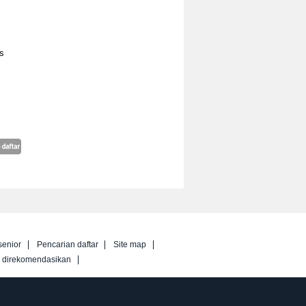
as
senior
Pencarian daftar
Site map
g direkomendasikan