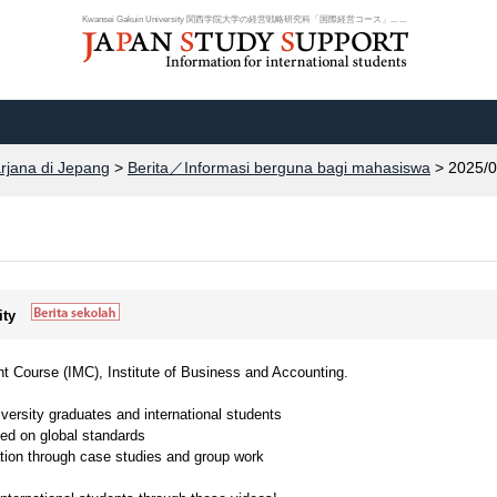
Kwansei Gakuin University 関西学院大学の経営戦略研究科「国際経営コース」... ...
arjana di Jepang
>
Berita／Informasi berguna bagi mahasiswa
> 2025/0
ity
nt Course (IMC), Institute of Business and Accounting.
ersity graduates and international students
sed on global standards
ion through case studies and group work