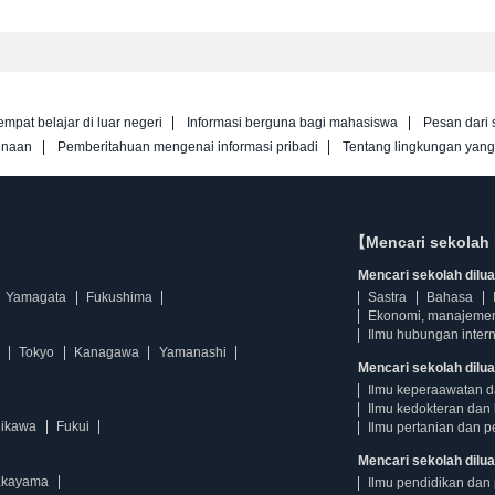
empat belajar di luar negeri
Informasi berguna bagi mahasiswa
Pesan dari 
unaan
Pemberitahuan mengenai informasi pribadi
Tentang lingkungan yan
【Mencari sekolah 
Mencari sekolah diluar
Yamagata
Fukushima
Sastra
Bahasa
Ekonomi, manajeme
Ilmu hubungan intern
Tokyo
Kanagawa
Yamanashi
Mencari sekolah dilua
Ilmu keperaawatan 
Ilmu kedokteran dan 
hikawa
Fukui
Ilmu pertanian dan p
Mencari sekolah diluar
kayama
Ilmu pendidikan dan 