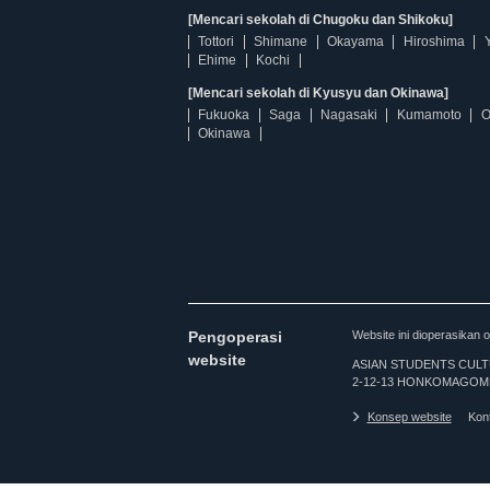
[Mencari sekolah di Chugoku dan Shikoku]
Tottori
Shimane
Okayama
Hiroshima
Ehime
Kochi
[Mencari sekolah di Kyusyu dan Okinawa]
Fukuoka
Saga
Nagasaki
Kumamoto
O
Okinawa
Pengoperasi
Website ini dioperasi
website
ASIAN STUDENTS CULTURA
2-12-13 HONKOMAGOME
Konsep website
Kon