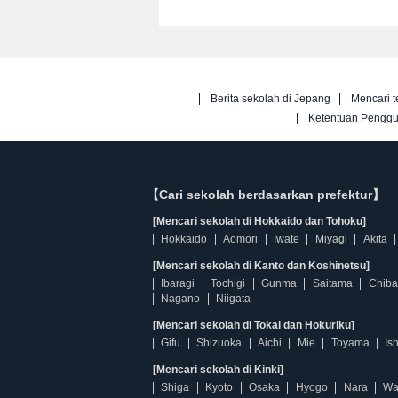
Berita sekolah di Jepang
Mencari t
Ketentuan Pengg
【Cari sekolah berdasarkan prefektur】
[Mencari sekolah di Hokkaido dan Tohoku]
Hokkaido
Aomori
Iwate
Miyagi
Akita
[Mencari sekolah di Kanto dan Koshinetsu]
Ibaragi
Tochigi
Gunma
Saitama
Chiba
Nagano
Niigata
[Mencari sekolah di Tokai dan Hokuriku]
Gifu
Shizuoka
Aichi
Mie
Toyama
Is
[Mencari sekolah di Kinki]
Shiga
Kyoto
Osaka
Hyogo
Nara
Wa