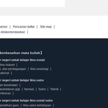
senior
Pencarian daftar
Site map
g direkomendasikan
berdasarkan mata kuliah】
 negeri untuk belajar Ilmu sosial
Ilmu hukum
n, dan perdagangan
Ilmu sosiologi
ational
r negeri untuk belajar Ilmu sains
dan kesehatan
kedokteran gigi
farmasi
Sains
Teknik
erikanan
 negeri untuk belajar Ilmu sosial sains
pelatihan guru
Ilmu sains kehidupan