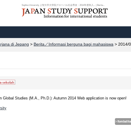
Sophia University 上智大学大学院グローバル社会専攻：2014年度秋入... | Berita...
arjana di Jepang
>
Berita／Informasi berguna bagi mahasiswa
> 2014/0
 Global Studies (M.A., Ph.D.): Autumn 2014 Web application is now open!
sity