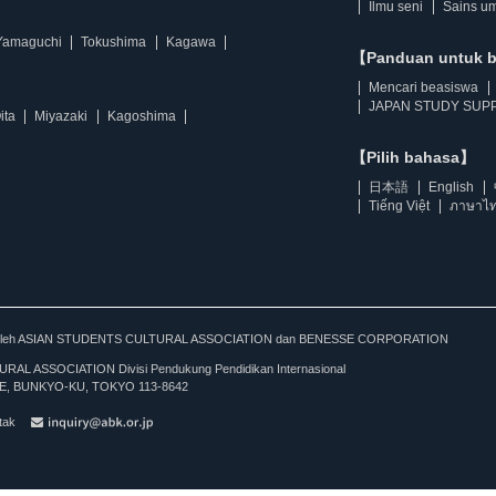
Ilmu seni
Sains u
Yamaguchi
Tokushima
Kagawa
【Panduan untuk 
Mencari beasiswa
JAPAN STUDY SUPP
ita
Miyazaki
Kagoshima
【Pilih bahasa】
日本語
English
Tiếng Việt
ภาษาไ
kan oleh ASIAN STUDENTS CULTURAL ASSOCIATION dan BENESSE CORPORATION
L ASSOCIATION Divisi Pendukung Pendidikan Internasional
, BUNKYO-KU, TOKYO 113-8642
tak