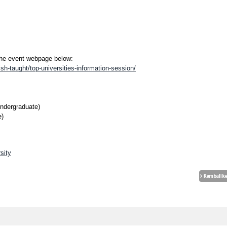
 the event webpage below:
sh-taught/top-universities-information-session/
ndergraduate)
e)
sity