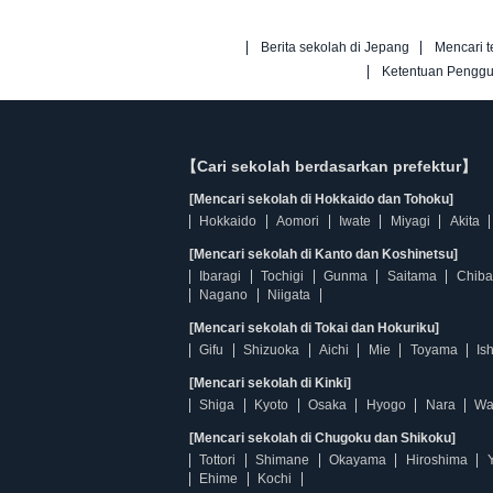
Berita sekolah di Jepang
Mencari t
Ketentuan Pengg
【Cari sekolah berdasarkan prefektur】
[Mencari sekolah di Hokkaido dan Tohoku]
Hokkaido
Aomori
Iwate
Miyagi
Akita
[Mencari sekolah di Kanto dan Koshinetsu]
Ibaragi
Tochigi
Gunma
Saitama
Chiba
Nagano
Niigata
[Mencari sekolah di Tokai dan Hokuriku]
Gifu
Shizuoka
Aichi
Mie
Toyama
Is
[Mencari sekolah di Kinki]
Shiga
Kyoto
Osaka
Hyogo
Nara
Wa
[Mencari sekolah di Chugoku dan Shikoku]
Tottori
Shimane
Okayama
Hiroshima
Ehime
Kochi