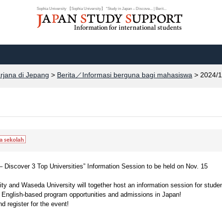
Sophia University 【Sophia University】 “Study in Japan – Discove... | Berit...
arjana di Jepang
>
Berita／Informasi berguna bagi mahasiswa
> 2024/1
Discover 3 Top Universities” Information Session to be held on Nov. 15
ty and Waseda University will together host an information session for stude
 English-based program opportunities and admissions in Japan!
d register for the event!