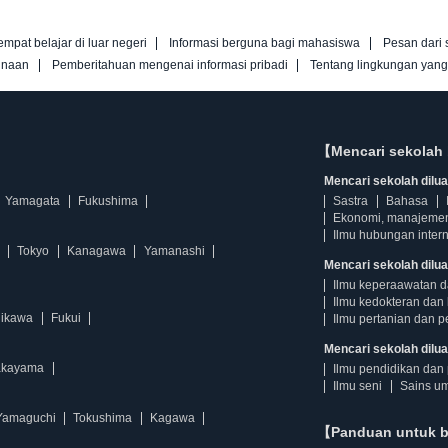
empat belajar di luar negeri
Informasi berguna bagi mahasiswa
Pesan dari 
unaan
Pemberitahuan mengenai informasi pribadi
Tentang lingkungan yan
【Mencari sekolah 
Mencari sekolah diluar
Yamagata
Fukushima
Sastra
Bahasa
Ekonomi, manajeme
Ilmu hubungan intern
Tokyo
Kanagawa
Yamanashi
Mencari sekolah dilua
Ilmu keperaawatan 
Ilmu kedokteran dan 
hikawa
Fukui
Ilmu pertanian dan p
Mencari sekolah diluar
kayama
Ilmu pendidikan dan 
Ilmu seni
Sains u
Yamaguchi
Tokushima
Kagawa
【Panduan untuk 