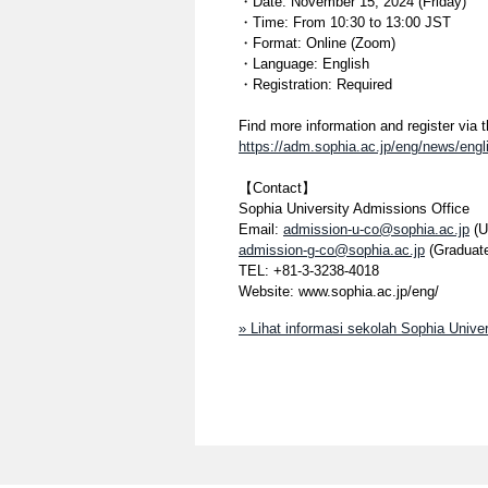
・Date: November 15, 2024 (Friday)
・Time: From 10:30 to 13:00 JST
・Format: Online (Zoom)
・Language: English
・Registration: Required
Find more information and register via
https://adm.sophia.ac.jp/eng/news/engli
【Contact】
Sophia University Admissions Office
Email:
admission-u-co@sophia.ac.jp
(U
admission-g-co@sophia.ac.jp
(Graduat
TEL: +81-3-3238-4018
Website: www.sophia.ac.jp/eng/
» Lihat informasi sekolah Sophia Univer