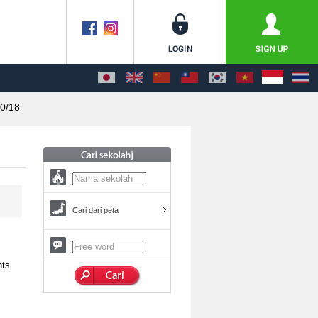
0/18
Cari dari peta
nts