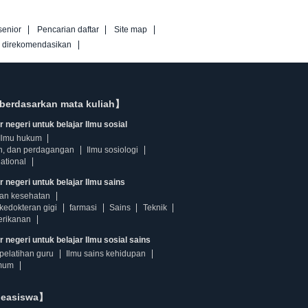
senior
Pencarian daftar
Site map
g direkomendasikan
berdasarkan mata kuliah】
 negeri untuk belajar Ilmu sosial
Ilmu hukum
n, dan perdagangan
Ilmu sosiologi
ational
r negeri untuk belajar Ilmu sains
dan kesehatan
kedokteran gigi
farmasi
Sains
Teknik
erikanan
 negeri untuk belajar Ilmu sosial sains
pelatihan guru
Ilmu sains kehidupan
mum
beasiswa】