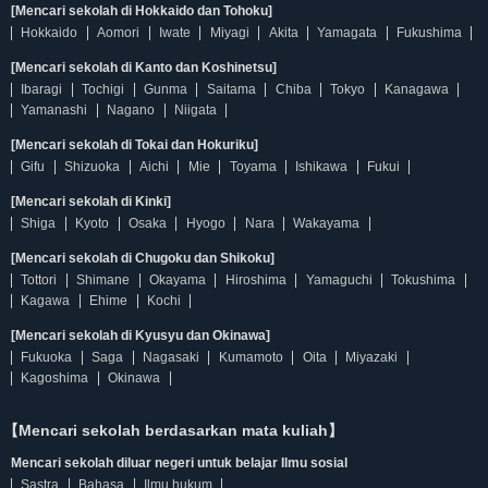
[Mencari sekolah di Hokkaido dan Tohoku]
Hokkaido
Aomori
Iwate
Miyagi
Akita
Yamagata
Fukushima
[Mencari sekolah di Kanto dan Koshinetsu]
Ibaragi
Tochigi
Gunma
Saitama
Chiba
Tokyo
Kanagawa
Yamanashi
Nagano
Niigata
[Mencari sekolah di Tokai dan Hokuriku]
Gifu
Shizuoka
Aichi
Mie
Toyama
Ishikawa
Fukui
[Mencari sekolah di Kinki]
Shiga
Kyoto
Osaka
Hyogo
Nara
Wakayama
[Mencari sekolah di Chugoku dan Shikoku]
Tottori
Shimane
Okayama
Hiroshima
Yamaguchi
Tokushima
Kagawa
Ehime
Kochi
[Mencari sekolah di Kyusyu dan Okinawa]
Fukuoka
Saga
Nagasaki
Kumamoto
Oita
Miyazaki
Kagoshima
Okinawa
【Mencari sekolah berdasarkan mata kuliah】
Mencari sekolah diluar negeri untuk belajar Ilmu sosial
Sastra
Bahasa
Ilmu hukum