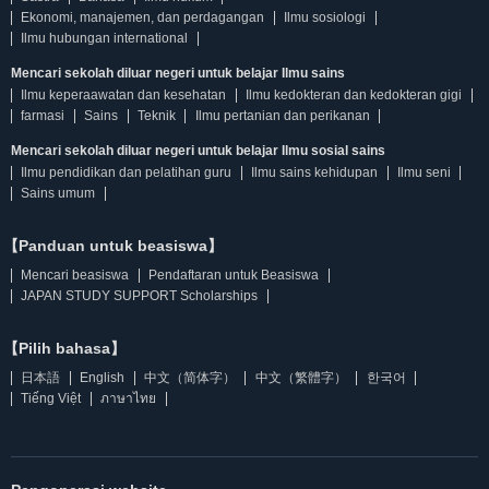
Ekonomi, manajemen, dan perdagangan
Ilmu sosiologi
Ilmu hubungan international
Mencari sekolah diluar negeri untuk belajar Ilmu sains
Ilmu keperaawatan dan kesehatan
Ilmu kedokteran dan kedokteran gigi
farmasi
Sains
Teknik
Ilmu pertanian dan perikanan
Mencari sekolah diluar negeri untuk belajar Ilmu sosial sains
Ilmu pendidikan dan pelatihan guru
Ilmu sains kehidupan
Ilmu seni
Sains umum
【Panduan untuk beasiswa】
Mencari beasiswa
Pendaftaran untuk Beasiswa
JAPAN STUDY SUPPORT Scholarships
【Pilih bahasa】
日本語
English
中文（简体字）
中文（繁體字）
한국어
Tiếng Việt
ภาษาไทย