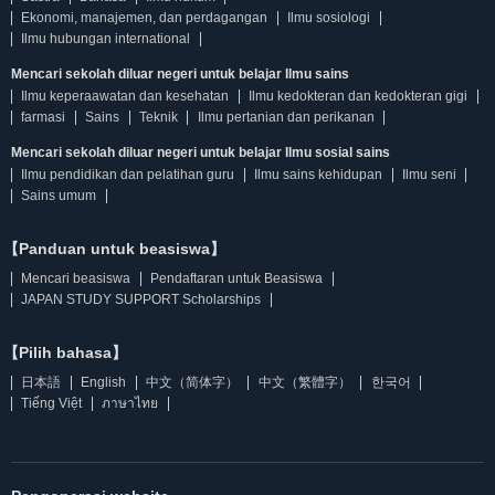
Ekonomi, manajemen, dan perdagangan
Ilmu sosiologi
Ilmu hubungan international
Mencari sekolah diluar negeri untuk belajar Ilmu sains
Ilmu keperaawatan dan kesehatan
Ilmu kedokteran dan kedokteran gigi
farmasi
Sains
Teknik
Ilmu pertanian dan perikanan
Mencari sekolah diluar negeri untuk belajar Ilmu sosial sains
Ilmu pendidikan dan pelatihan guru
Ilmu sains kehidupan
Ilmu seni
Sains umum
【Panduan untuk beasiswa】
Mencari beasiswa
Pendaftaran untuk Beasiswa
JAPAN STUDY SUPPORT Scholarships
【Pilih bahasa】
日本語
English
中文（简体字）
中文（繁體字）
한국어
Tiếng Việt
ภาษาไทย