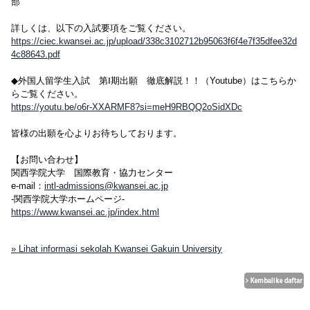
部
詳しくは、以下の入試要項をご覧ください。
https://ciec.kwansei.ac.jp/upload/338c3102712b95063f6f4e7f35dfee32d
4c88643.pdf
◆外国人留学生入試 第Ⅰ期出願 徹底解説！！（Youtube）はこちらか
らご覧ください。
https://youtu.be/o6r-XXARMF8?si=meH9RBQQ2oSidXDc
皆様の出願を心よりお待ちしております。
【お問い合わせ】
関西学院大学 国際教育・協力センター
e-mail：
intl-admissions@kwansei.ac.jp
-関西学院大学ホームページ-
https://www.kwansei.ac.jp/index.html
» Lihat informasi sekolah Kwansei Gakuin University