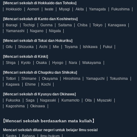
[Mencari sekolah di Hokkaido dan Tohoku]
Hokkaido
Aomori
Iwate
Miyagi
Akita
Yamagata
Fukushima
[Mencari sekolah di Kanto dan Koshinetsu]
Ibaragi
Tochigi
Gunma
Saitama
Chiba
Tokyo
Kanagawa
Yamanashi
Nagano
Niigata
[Mencari sekolah di Tokai dan Hokuriku]
Gifu
Shizuoka
Aichi
Mie
Toyama
Ishikawa
Fukui
[Mencari sekolah di Kinki]
Shiga
Kyoto
Osaka
Hyogo
Nara
Wakayama
[Mencari sekolah di Chugoku dan Shikoku]
Tottori
Shimane
Okayama
Hiroshima
Yamaguchi
Tokushima
Kagawa
Ehime
Kochi
[Mencari sekolah di Kyusyu dan Okinawa]
Fukuoka
Saga
Nagasaki
Kumamoto
Oita
Miyazaki
Kagoshima
Okinawa
【Mencari sekolah berdasarkan mata kuliah】
Mencari sekolah diluar negeri untuk belajar Ilmu sosial
Sastra
Bahasa
Ilmu hukum