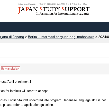
Universitas Musashino 【留学生】世界各国から約800人を超える留学生が... | Ber...
arjana di Jepang
>
Berita／Informasi berguna bagi mahasiswa
> 2024/0
ness/April enrollment】
n for intakeⅢ will start to accept.
ed as English-taught undergraduate program. Japanese language skill is not
, please refer to application guidelines.