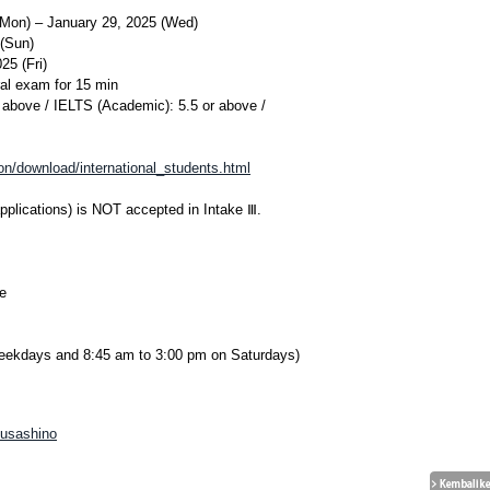
(Mon) – January 29, 2025 (Wed)
(Sun)
5 (Fri)
al exam for 15 min
 above / IELTS (Academic): 5.5 or above /
n/download/international_students.html
pplications) is NOT accepted in Intake Ⅲ.
e
weekdays and 8:45 am to 3:00 pm on Saturdays)
Musashino