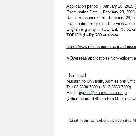
Application period ：January 20, 2025 
Examination Date ：February 23, 2025 
Result Announcement：February 28, 202
Examination Subject ：Interview and or
English eligibility ：TOEFL iBT®: 61 or
TOEIC® (L&R): 700 or above
https://www.musashino-u.ac.jp/admissio
※Overseas application ( Non-resident a
【Contact】
Musashino University Admissions Offic
Tel: 03-5530-7300 (+81-3-5530-7300)
Email:
nyushi@musashino-u.ac.jp
(Office hours: 8:45 am to 5:00 pm on 
» Lihat informasi sekolah Universitas 