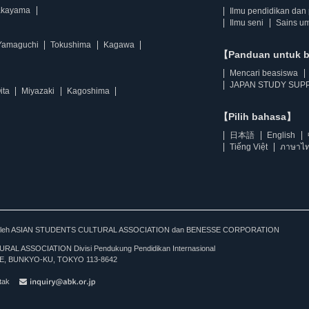
kayama
Ilmu pendidikan dan 
Ilmu seni
Sains u
Yamaguchi
Tokushima
Kagawa
【Panduan untuk 
Mencari beasiswa
JAPAN STUDY SUPP
ita
Miyazaki
Kagoshima
【Pilih bahasa】
日本語
English
Tiếng Việt
ภาษาไ
kan oleh ASIAN STUDENTS CULTURAL ASSOCIATION dan BENESSE CORPORATION
L ASSOCIATION Divisi Pendukung Pendidikan Internasional
, BUNKYO-KU, TOKYO 113-8642
tak