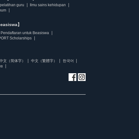
pelatihan guru
Ilmu sains kehidupan
mum
beasiswa】
Pendaftaran untuk Beasiswa
ORT Scholarships
中文（简体字）
中文（繁體字）
한국어
ทย