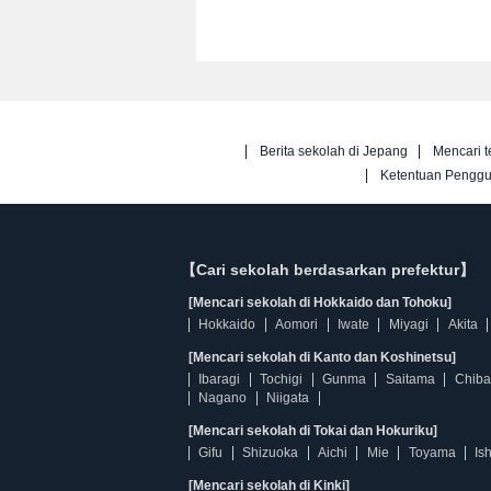
Berita sekolah di Jepang
Mencari t
Ketentuan Pengg
【Cari sekolah berdasarkan prefektur】
[Mencari sekolah di Hokkaido dan Tohoku]
Hokkaido
Aomori
Iwate
Miyagi
Akita
[Mencari sekolah di Kanto dan Koshinetsu]
Ibaragi
Tochigi
Gunma
Saitama
Chiba
Nagano
Niigata
[Mencari sekolah di Tokai dan Hokuriku]
Gifu
Shizuoka
Aichi
Mie
Toyama
Is
[Mencari sekolah di Kinki]