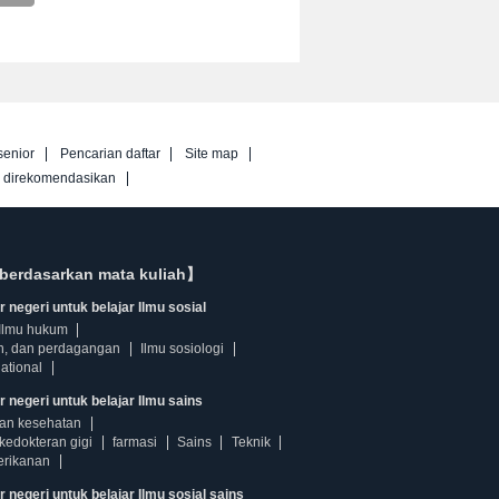
senior
Pencarian daftar
Site map
g direkomendasikan
berdasarkan mata kuliah】
 negeri untuk belajar Ilmu sosial
Ilmu hukum
n, dan perdagangan
Ilmu sosiologi
ational
r negeri untuk belajar Ilmu sains
dan kesehatan
kedokteran gigi
farmasi
Sains
Teknik
erikanan
 negeri untuk belajar Ilmu sosial sains