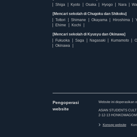
Shiga
Kyoto
Osaka
Hyogo
Nara
Wa
[Mencari sekolah di Chugoku dan Shikoku]
Tottori
Shimane
Okayama
Hiroshima
Ehime
Kochi
[Mencari sekolah di Kyusyu dan Okinawa]
Fukuoka
Saga
Nagasaki
Kumamoto
O
Okinawa
Pengoperasi
Website ini dioperasi
website
ASIAN STUDENTS CULTURA
2-12-13 HONKOMAGOME
Konsep website
Kon