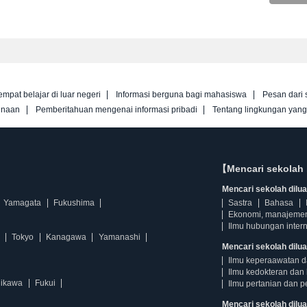
empat belajar di luar negeri
Informasi berguna bagi mahasiswa
Pesan dari 
unaan
Pemberitahuan mengenai informasi pribadi
Tentang lingkungan yan
【Mencari sekolah 
Mencari sekolah diluar
Yamagata
Fukushima
Sastra
Bahasa
Ekonomi, manajeme
Ilmu hubungan intern
Tokyo
Kanagawa
Yamanashi
Mencari sekolah dilua
Ilmu keperaawatan 
Ilmu kedokteran dan 
hikawa
Fukui
Ilmu pertanian dan p
Mencari sekolah diluar