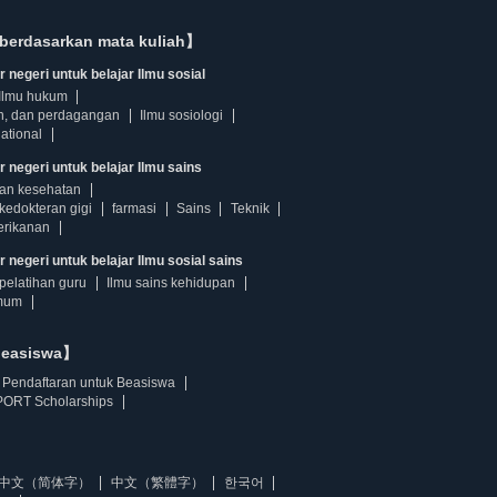
berdasarkan mata kuliah】
 negeri untuk belajar Ilmu sosial
Ilmu hukum
n, dan perdagangan
Ilmu sosiologi
ational
r negeri untuk belajar Ilmu sains
dan kesehatan
kedokteran gigi
farmasi
Sains
Teknik
erikanan
 negeri untuk belajar Ilmu sosial sains
pelatihan guru
Ilmu sains kehidupan
mum
beasiswa】
Pendaftaran untuk Beasiswa
ORT Scholarships
中文（简体字）
中文（繁體字）
한국어