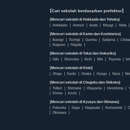
【Cari sekolah berdasarkan prefektur】
[Mencari sekolah di Hokkaido dan Tohoku]
Hokkaido
Aomori
Iwate
Miyagi
Akita
[Mencari sekolah di Kanto dan Koshinetsu]
Ibaragi
Tochigi
Gunma
Saitama
Chiba
Nagano
Niigata
[Mencari sekolah di Tokai dan Hokuriku]
Gifu
Shizuoka
Aichi
Mie
Toyama
Is
[Mencari sekolah di Kinki]
Shiga
Kyoto
Osaka
Hyogo
Nara
Wa
[Mencari sekolah di Chugoku dan Shikoku]
Tottori
Shimane
Okayama
Hiroshima
Ehime
Kochi
[Mencari sekolah di Kyusyu dan Okinawa]
Fukuoka
Saga
Nagasaki
Kumamoto
O
Okinawa