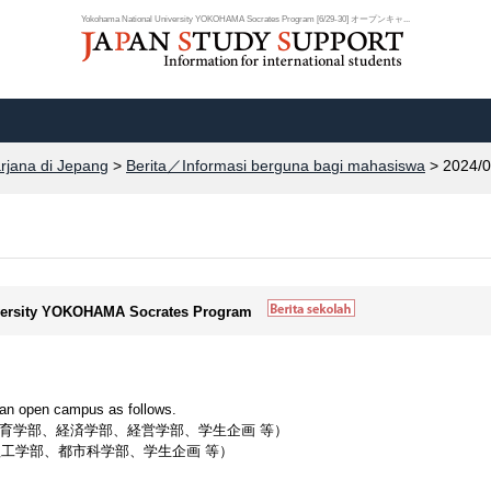
Yokohama National University YOKOHAMA Socrates Program [6/29-30] オープンキャ...
arjana di Jepang
>
Berita／Informasi berguna bagi mahasiswa
> 2024/0
iversity YOKOHAMA Socrates Program
 an open campus as follows.
～16:00（教育学部、経済学部、経営学部、学生企画 等）
:00（理工学部、都市科学部、学生企画 等）