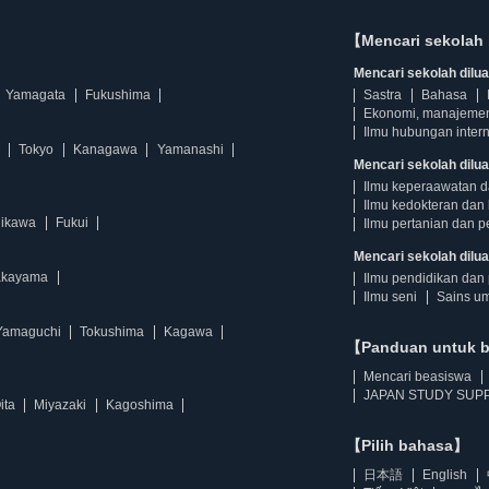
【Mencari sekolah 
Mencari sekolah diluar
Yamagata
Fukushima
Sastra
Bahasa
Ekonomi, manajeme
Ilmu hubungan intern
Tokyo
Kanagawa
Yamanashi
Mencari sekolah dilua
Ilmu keperaawatan 
Ilmu kedokteran dan 
hikawa
Fukui
Ilmu pertanian dan p
Mencari sekolah diluar
kayama
Ilmu pendidikan dan 
Ilmu seni
Sains u
Yamaguchi
Tokushima
Kagawa
【Panduan untuk 
Mencari beasiswa
JAPAN STUDY SUPP
ita
Miyazaki
Kagoshima
【Pilih bahasa】
日本語
English