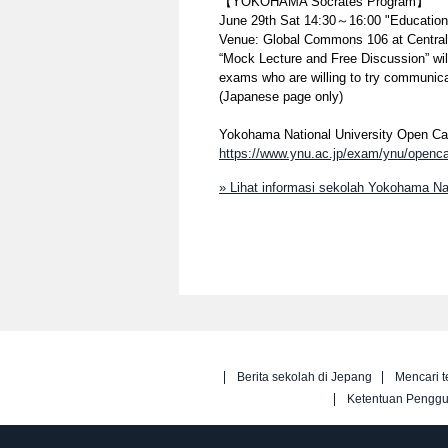
【YOKOHAMA Socrates Program】
June 29th Sat 14:30～16:00 "Education
Venue: Global Commons 106 at Central
“Mock Lecture and Free Discussion” will
exams who are willing to try communicat
(Japanese page only)
Yokohama National University Open C
https://www.ynu.ac.jp/exam/ynu/openc
» Lihat informasi sekolah Yokohama 
Berita sekolah di Jepang
Mencari t
Ketentuan Pengg