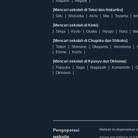
Nagano
Niigata
[Mencari sekolah di Tokai dan Hokuriku]
Gifu
Shizuoka
Aichi
Mie
Toyama
Is
[Mencari sekolah di Kinki]
Shiga
Kyoto
Osaka
Hyogo
Nara
Wa
[Mencari sekolah di Chugoku dan Shikoku]
Tottori
Shimane
Okayama
Hiroshima
Ehime
Kochi
[Mencari sekolah di Kyusyu dan Okinawa]
Fukuoka
Saga
Nagasaki
Kumamoto
O
Okinawa
Pengoperasi
Website ini dioperasi
website
ASIAN STUDENTS CULTURA