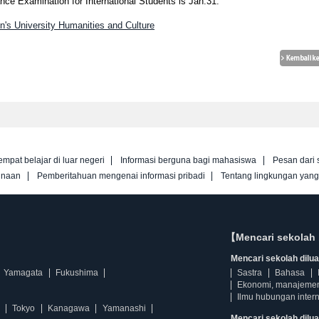
ance Examination for International Students is Jan.31.
's University Humanities and Culture
empat belajar di luar negeri
Informasi berguna bagi mahasiswa
Pesan dari 
unaan
Pemberitahuan mengenai informasi pribadi
Tentang lingkungan yan
【Mencari sekolah 
Mencari sekolah diluar
Yamagata
Fukushima
Sastra
Bahasa
Ekonomi, manajeme
Ilmu hubungan intern
Tokyo
Kanagawa
Yamanashi
Mencari sekolah dilua