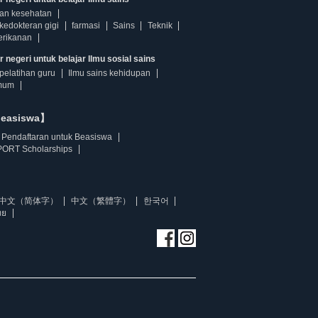
dan kesehatan
kedokteran gigi
farmasi
Sains
Teknik
erikanan
 negeri untuk belajar Ilmu sosial sains
pelatihan guru
Ilmu sains kehidupan
mum
beasiswa】
Pendaftaran untuk Beasiswa
ORT Scholarships
中文（简体字）
中文（繁體字）
한국어
ทย