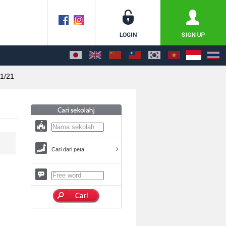
1/21
Cari dari peta