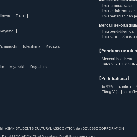
Ilmu keperaawatan 
Ilmu kedokteran dan 
hikawa
Fukui
Ilmu pertanian dan p
Mencari sekolah diluar
kayama
Ilmu pendidikan dan 
Ilmu seni
Sains u
Yamaguchi
Tokushima
Kagawa
【Panduan untuk 
Mencari beasiswa
JAPAN STUDY SUPP
ita
Miyazaki
Kagoshima
【Pilih bahasa】
日本語
English
Tiếng Việt
ภาษาไ
kan oleh ASIAN STUDENTS CULTURAL ASSOCIATION dan BENESSE CORPORATION
L ASSOCIATION Divisi Pendukung Pendidikan Internasional