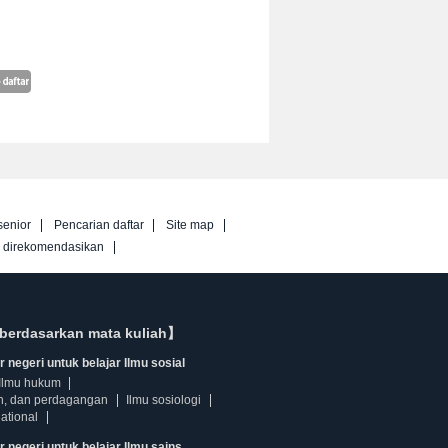
senior
Pencarian daftar
Site map
g direkomendasikan
berdasarkan mata kuliah】
 negeri untuk belajar Ilmu sosial
Ilmu hukum
n, dan perdagangan
Ilmu sosiologi
ational
r negeri untuk belajar Ilmu sains