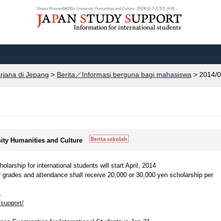
Showa Women&#039;s University Humanities and Culture 【昭和女子大学】外国...
arjana di Jepang
>
Berita／Informasi berguna bagi mahasiswa
> 2014/0
ity Humanities and Culture
hip for international students will start April, 2014
 grades and attendance shall receive 20,000 or 30,000 yen scholarship per
.
/support/