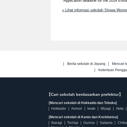
*Application deadline for the 2014 Entr
» Lihat informasi sekolah Showa Women
Berita sekolah di Jepang
Mencari t
Ketentuan Pengg
【Cari sekolah berdasarkan prefektur】
[Mencari sekolah di Hokkaido dan Tohoku]
Hokkaido
Aomori
Iwate
Miyagi
Akita
[Mencari sekolah di Kanto dan Koshinetsu]
Ibaragi
Tochigi
Gunma
Saitama
Chiba