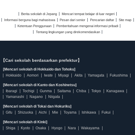
Berita sekolah di Jepang
Mencari tempat belajar di luar negeri
Informasi berguna bagi mahasiswa
Pesan dari senior
Pencarian daftar
Site map
Ketentuan Penggunaan
Pemberitahuan mengenai informasi pribadi
Tentang lingkungan yang direkomendasikan
【Cari sekolah berdasarkan prefektur】
[Mencari sekolah di Hokkaido dan Tohoku]
Hokkaido
Aomori
Iwate
Miyagi
Akita
Yamagata
Fukushima
[Mencari sekolah di Kanto dan Koshinetsu]
Ibaragi
Tochigi
Gunma
Saitama
Chiba
Tokyo
Kanagawa
Yamanashi
Nagano
Niigata
[Mencari sekolah di Tokai dan Hokuriku]
Gifu
Shizuoka
Aichi
Mie
Toyama
Ishikawa
Fukui
[Mencari sekolah di Kinki]
Shiga
Kyoto
Osaka
Hyogo
Nara
Wakayama