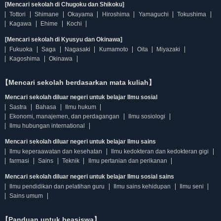
[Mencari sekolah di Chugoku dan Shikoku]
Tottori
Shimane
Okayama
Hiroshima
Yamaguchi
Tokushima
Kagawa
Ehime
Kochi
[Mencari sekolah di Kyusyu dan Okinawa]
Fukuoka
Saga
Nagasaki
Kumamoto
Oita
Miyazaki
Kagoshima
Okinawa
【Mencari sekolah berdasarkan mata kuliah】
Mencari sekolah diluar negeri untuk belajar Ilmu sosial
Sastra
Bahasa
Ilmu hukum
Ekonomi, manajemen, dan perdagangan
Ilmu sosiologi
Ilmu hubungan international
Mencari sekolah diluar negeri untuk belajar Ilmu sains
Ilmu keperaawatan dan kesehatan
Ilmu kedokteran dan kedokteran gigi
farmasi
Sains
Teknik
Ilmu pertanian dan perikanan
Mencari sekolah diluar negeri untuk belajar Ilmu sosial sains
Ilmu pendidikan dan pelatihan guru
Ilmu sains kehidupan
Ilmu seni
Sains umum
【Panduan untuk beasiswa】