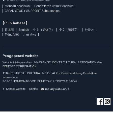
Mencari beasiswa
Pendaftaran untuk Beasiswa
JAPAN STUDY SUPPORT Scholarships
【Pilih bahasa】
日本語
English
中文（简体字）
中文（繁體字）
한국어
Tiếng Việt
ภาษาไทย
Pengoperasi website
Website ini dioperasikan oleh ASIAN STUDENTS CULTURAL ASSOCIATION dan
BENESSE CORPORATION
ASIAN STUDENTS CULTURAL ASSOCIATION Divisi Pendukung Pendidikan
Internasional
2-12-13 HONKOMAGOME, BUNKYO-KU, TOKYO 113-8642
Konsep website
Kontak