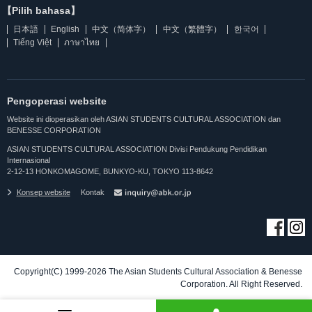
【Pilih bahasa】
日本語
English
中文（简体字）
中文（繁體字）
한국어
Tiếng Việt
ภาษาไทย
Pengoperasi website
Website ini dioperasikan oleh ASIAN STUDENTS CULTURAL ASSOCIATION dan
BENESSE CORPORATION
ASIAN STUDENTS CULTURAL ASSOCIATION Divisi Pendukung Pendidikan
Internasional
2-12-13 HONKOMAGOME, BUNKYO-KU, TOKYO 113-8642
Konsep website
Kontak
Copyright(C) 1999-2026 The Asian Students Cultural Association & Benesse
Corporation. All Right Reserved.