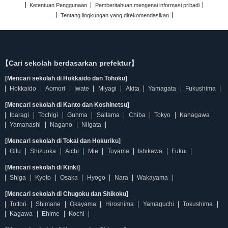
Ketentuan Penggunaan
Pemberitahuan mengenai informasi pribadi
Tentang lingkungan yang direkomendasikan
【Cari sekolah berdasarkan prefektur】
[Mencari sekolah di Hokkaido dan Tohoku]
Hokkaido
Aomori
Iwate
Miyagi
Akita
Yamagata
Fukushima
[Mencari sekolah di Kanto dan Koshinetsu]
Ibaragi
Tochigi
Gunma
Saitama
Chiba
Tokyo
Kanagawa
Yamanashi
Nagano
Niigata
[Mencari sekolah di Tokai dan Hokuriku]
Gifu
Shizuoka
Aichi
Mie
Toyama
Ishikawa
Fukui
[Mencari sekolah di Kinki]
Shiga
Kyoto
Osaka
Hyogo
Nara
Wakayama
[Mencari sekolah di Chugoku dan Shikoku]
Tottori
Shimane
Okayama
Hiroshima
Yamaguchi
Tokushima
Kagawa
Ehime
Kochi