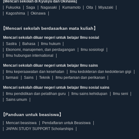
[Mencari sekolah di Kyusyu dan Okinawa]
Fukuoka
Saga
Nagasaki
Kumamoto
Oita
Miyazaki
Kagoshima
Okinawa
【Mencari sekolah berdasarkan mata kuliah】
Mencari sekolah diluar negeri untuk belajar Ilmu sosial
Sastra
Bahasa
Ilmu hukum
Ekonomi, manajemen, dan perdagangan
Ilmu sosiologi
Ilmu hubungan international
Mencari sekolah diluar negeri untuk belajar Ilmu sains
Ilmu keperaawatan dan kesehatan
Ilmu kedokteran dan kedokteran gigi
farmasi
Sains
Teknik
Ilmu pertanian dan perikanan
Mencari sekolah diluar negeri untuk belajar Ilmu sosial sains
Ilmu pendidikan dan pelatihan guru
Ilmu sains kehidupan
Ilmu seni
Sains umum
【Panduan untuk beasiswa】
Mencari beasiswa
Pendaftaran untuk Beasiswa
JAPAN STUDY SUPPORT Scholarships