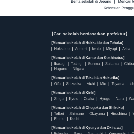
Berita sekolah di Jepang
Mencari t
Ketentuan Pengg
【Cari sekolah berdasarkan prefektur】
[Mencari sekolah di Hokkaido dan Tohoku]
Hokkaido
Aomori
Iwate
Miyagi
Akita
[Mencari sekolah di Kanto dan Koshinetsu]
Ibaragi
Tochigi
Gunma
Saitama
Chiba
Nagano
Niigata
[Mencari sekolah di Tokai dan Hokuriku]
Gifu
Shizuoka
Aichi
Mie
Toyama
Is
[Mencari sekolah di Kinki]
Shiga
Kyoto
Osaka
Hyogo
Nara
Wa
[Mencari sekolah di Chugoku dan Shikoku]
Tottori
Shimane
Okayama
Hiroshima
Ehime
Kochi
[Mencari sekolah di Kyusyu dan Okinawa]
Fukuoka
Saga
Nagasaki
Kumamoto
O