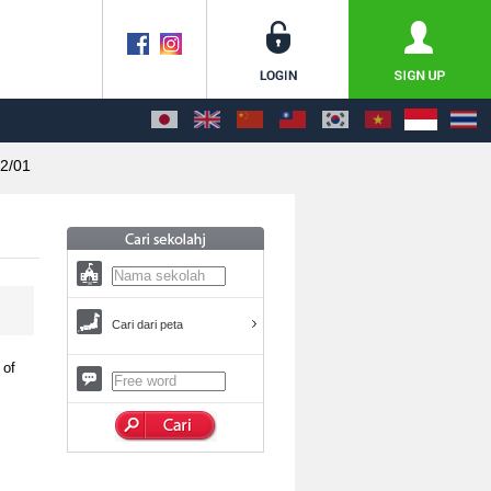
2/01
Cari dari peta
 of