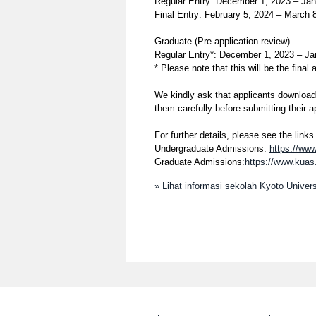
Regular Entry: December 1, 2023 – Jan
Final Entry: February 5, 2024 – March 
Graduate (Pre-application review)
Regular Entry*: December 1, 2023 – Ja
* Please note that this will be the fina
We kindly ask that applicants download 
them carefully before submitting their a
For further details, please see the links
Undergraduate Admissions:
https://www
Graduate Admissions:
https://www.kuas
» Lihat informasi sekolah Kyoto Univer