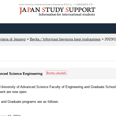
Kyoto University of Advanced Science Engineering 本日をもって京都先端科学大学...
arjana di Jepang
>
Berita／Informasi berguna bagi mahasiswa
> 2023/1
vanced Science Engineering
o University of Advanced Science Faculty of Engineering and Graduate School
ment are now open.
e and Graduate programs are as follows: