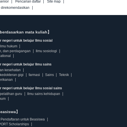
senior
Pencarian daftar
Site map
g direkomendasikan
berdasarkan mata kuliah】
 negeri untuk belajar Ilmu sosial
Ilmu hukum
n, dan perdagangan
Ilmu sosiologi
ational
r negeri untuk belajar Ilmu sains
dan kesehatan
kedokteran gigi
farmasi
Sains
Teknik
erikanan
 negeri untuk belajar Ilmu sosial sains
pelatihan guru
Ilmu sains kehidupan
mum
beasiswa】
Pendaftaran untuk Beasiswa
ORT Scholarships