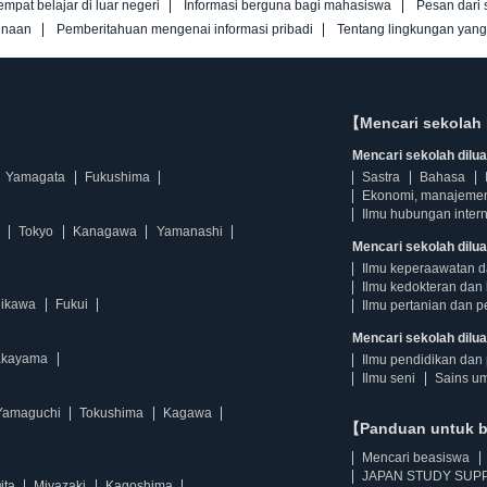
empat belajar di luar negeri
Informasi berguna bagi mahasiswa
Pesan dari 
unaan
Pemberitahuan mengenai informasi pribadi
Tentang lingkungan yan
【Mencari sekolah 
Mencari sekolah diluar
Yamagata
Fukushima
Sastra
Bahasa
Ekonomi, manajeme
Ilmu hubungan intern
Tokyo
Kanagawa
Yamanashi
Mencari sekolah dilua
Ilmu keperaawatan 
Ilmu kedokteran dan 
hikawa
Fukui
Ilmu pertanian dan p
Mencari sekolah diluar
kayama
Ilmu pendidikan dan 
Ilmu seni
Sains u
Yamaguchi
Tokushima
Kagawa
【Panduan untuk 
Mencari beasiswa
JAPAN STUDY SUPP
ita
Miyazaki
Kagoshima