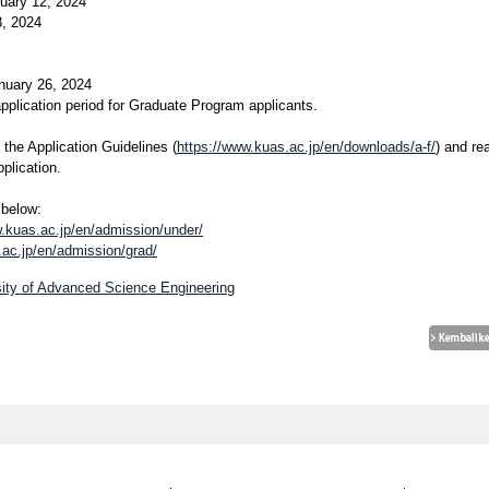
uary 12, 2024
8, 2024
nuary 26, 2024
l application period for Graduate Program applicants.
the Application Guidelines (
https://www.kuas.ac.jp/en/downloads/a-f/
) and re
pplication.
 below:
.kuas.ac.jp/en/admission/under/
.ac.jp/en/admission/grad/
sity of Advanced Science Engineering