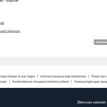
試験／面接試験
nal/
Food University
empat belajar di luar negeri
Informasi berguna bagi mahasiswa
Pesan dari 
unaan
Pemberitahuan mengenai informasi pribadi
Tentang lingkungan yan
【Mencari sekolah 