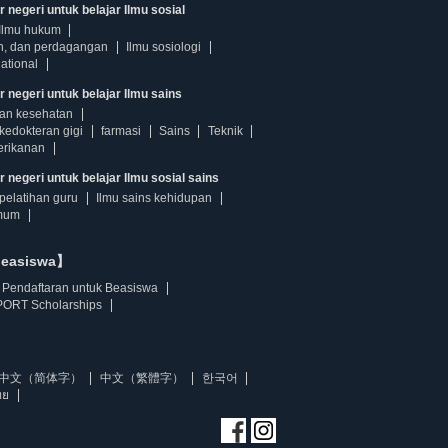
 negeri untuk belajar Ilmu sosial
Ilmu hukum
n, dan perdagangan
Ilmu sosiologi
ational
r negeri untuk belajar Ilmu sains
dan kesehatan
kedokteran gigi
farmasi
Sains
Teknik
erikanan
 negeri untuk belajar Ilmu sosial sains
pelatihan guru
Ilmu sains kehidupan
mum
beasiswa】
Pendaftaran untuk Beasiswa
ORT Scholarships
中文（简体字）
中文（繁體字）
한국어
ทย