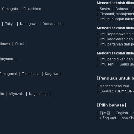
Mencari sekolah diluar
Yamagata
Fukushima
Sastra
Bahasa
Ekonomi, manajeme
Ilmu hubungan intern
Tokyo
Kanagawa
Yamanashi
Mencari sekolah dilua
Ilmu keperaawatan 
Ilmu kedokteran dan 
hikawa
Fukui
Ilmu pertanian dan p
Mencari sekolah diluar
kayama
Ilmu pendidikan dan 
Ilmu seni
Sains u
Yamaguchi
Tokushima
Kagawa
【Panduan untuk 
Mencari beasiswa
JAPAN STUDY SUPP
ita
Miyazaki
Kagoshima
【Pilih bahasa】
日本語
English
Tiếng Việt
ภาษาไ