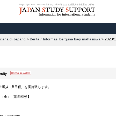
Niigata Agro-Food University 本学では12月16日（土）に外国人留学生選抜（B日程...
arjana di Jepang
>
Berita／Informasi berguna bagi mahasiswa
> 2023/1
rsity
学生選抜（B日程）を実施致します。
8日（金）【消印有効】