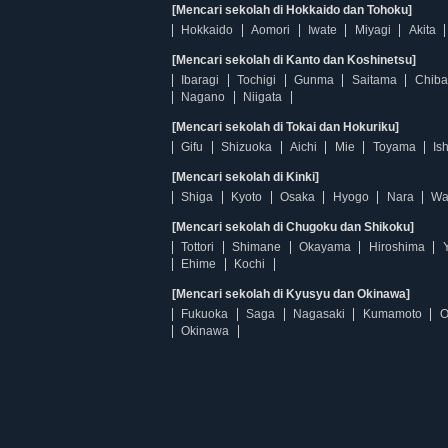
[Mencari sekolah di Hokkaido dan Tohoku]
Hokkaido
Aomori
Iwate
Miyagi
Akita
[Mencari sekolah di Kanto dan Koshinetsu]
Ibaragi
Tochigi
Gunma
Saitama
Chiba
Nagano
Niigata
[Mencari sekolah di Tokai dan Hokuriku]
Gifu
Shizuoka
Aichi
Mie
Toyama
Is
[Mencari sekolah di Kinki]
Shiga
Kyoto
Osaka
Hyogo
Nara
Wa
[Mencari sekolah di Chugoku dan Shikoku]
Tottori
Shimane
Okayama
Hiroshima
Ehime
Kochi
[Mencari sekolah di Kyusyu dan Okinawa]
Fukuoka
Saga
Nagasaki
Kumamoto
O
Okinawa