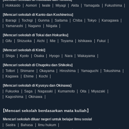
Hokkaido
Aomori
Iwate
Miyagi
Akita
Yamagata
Fukushima
[Mencari sekolah di Kanto dan Koshinetsu]
Ibaragi
Tochigi
Gunma
Saitama
Chiba
Tokyo
Kanagawa
Yamanashi
Nagano
Niigata
[Mencari sekolah di Tokai dan Hokuriku]
Gifu
Shizuoka
Aichi
Mie
Toyama
Ishikawa
Fukui
[Mencari sekolah di Kinki]
Shiga
Kyoto
Osaka
Hyogo
Nara
Wakayama
[Mencari sekolah di Chugoku dan Shikoku]
Tottori
Shimane
Okayama
Hiroshima
Yamaguchi
Tokushima
Kagawa
Ehime
Kochi
[Mencari sekolah di Kyusyu dan Okinawa]
Fukuoka
Saga
Nagasaki
Kumamoto
Oita
Miyazaki
Kagoshima
Okinawa
【Mencari sekolah berdasarkan mata kuliah】
Mencari sekolah diluar negeri untuk belajar Ilmu sosial
Sastra
Bahasa
Ilmu hukum