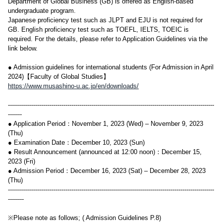
Department of Global Business (GB) is offered as English-based
undergraduate program.
Japanese proficiency test such as JLPT and EJU is not required for
GB. English proficiency test such as TOEFL, IELTS, TOEIC is
required. For the details, please refer to Application Guidelines via the
link below.
● Admission guidelines for international students (For Admission in April
2024)【Faculty of Global Studies】
https://www.musashino-u.ac.jp/en/downloads/
--------------------------------------------------------------------------------------------------------
-------
● Application Period：November 1, 2023 (Wed) – November 9, 2023
(Thu)
● Examination Date：December 10, 2023 (Sun)
● Result Announcement (announced at 12:00 noon)：December 15,
2023 (Fri)
● Admission Period：December 16, 2023 (Sat) – December 28, 2023
(Thu)
--------------------------------------------------------------------------------------------------------
--------
※Please note as follows; ( Admission Guidelines P.8)