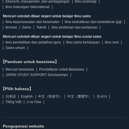
Ekonomi, manajemen, dan perdagangan
Ilmu sosiologi
Ilmu hubungan international
Mencari sekolah diluar negeri untuk belajar Ilmu sains
Ilmu keperaawatan dan kesehatan
Ilmu kedokteran dan kedokteran gigi
farmasi
Sains
Teknik
Ilmu pertanian dan perikanan
Mencari sekolah diluar negeri untuk belajar Ilmu sosial sains
Ilmu pendidikan dan pelatihan guru
Ilmu sains kehidupan
Ilmu seni
Sains umum
【Panduan untuk beasiswa】
Mencari beasiswa
Pendaftaran untuk Beasiswa
JAPAN STUDY SUPPORT Scholarships
【Pilih bahasa】
日本語
English
中文（简体字）
中文（繁體字）
한국어
Tiếng Việt
ภาษาไทย
Pengoperasi website