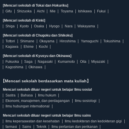
[Mencari sekolah di Tokai dan Hokuriku]
Gifu
Shizuoka
Aichi
Mie
Toyama
Ishikawa
Fukui
[Mencari sekolah di Kinki]
Shiga
Kyoto
Osaka
Hyogo
Nara
Wakayama
[Mencari sekolah di Chugoku dan Shikoku]
Tottori
Shimane
Okayama
Hiroshima
Yamaguchi
Tokushima
Kagawa
Ehime
Kochi
[Mencari sekolah di Kyusyu dan Okinawa]
Fukuoka
Saga
Nagasaki
Kumamoto
Oita
Miyazaki
Kagoshima
Okinawa
【Mencari sekolah berdasarkan mata kuliah】
Mencari sekolah diluar negeri untuk belajar Ilmu sosial
Sastra
Bahasa
Ilmu hukum
Ekonomi, manajemen, dan perdagangan
Ilmu sosiologi
Ilmu hubungan international
Mencari sekolah diluar negeri untuk belajar Ilmu sains
Ilmu keperaawatan dan kesehatan
Ilmu kedokteran dan kedokteran gigi
farmasi
Sains
Teknik
Ilmu pertanian dan perikanan