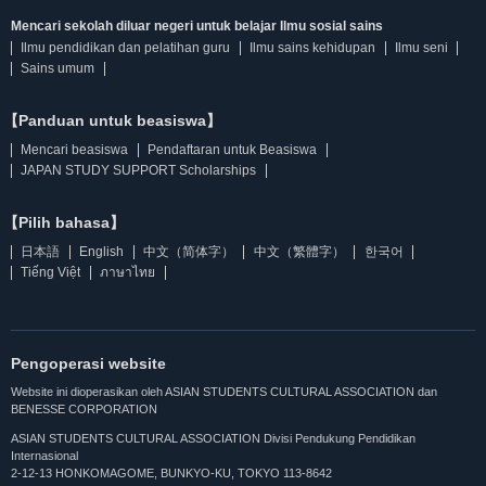
Mencari sekolah diluar negeri untuk belajar Ilmu sosial sains
Ilmu pendidikan dan pelatihan guru
Ilmu sains kehidupan
Ilmu seni
Sains umum
【Panduan untuk beasiswa】
Mencari beasiswa
Pendaftaran untuk Beasiswa
JAPAN STUDY SUPPORT Scholarships
【Pilih bahasa】
日本語
English
中文（简体字）
中文（繁體字）
한국어
Tiếng Việt
ภาษาไทย
Pengoperasi website
Website ini dioperasikan oleh ASIAN STUDENTS CULTURAL ASSOCIATION dan
BENESSE CORPORATION
ASIAN STUDENTS CULTURAL ASSOCIATION Divisi Pendukung Pendidikan
Internasional
2-12-13 HONKOMAGOME, BUNKYO-KU, TOKYO 113-8642