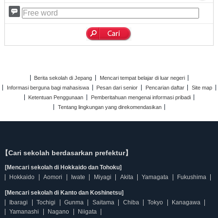
Berita sekolah di Jepang
Mencari tempat belajar di luar negeri
Informasi berguna bagi mahasiswa
Pesan dari senior
Pencarian daftar
Site map
Ketentuan Penggunaan
Pemberitahuan mengenai informasi pribadi
Tentang lingkungan yang direkomendasikan
【Cari sekolah berdasarkan prefektur】
[Mencari sekolah di Hokkaido dan Tohoku]
Hokkaido
Aomori
Iwate
Miyagi
Akita
Yamagata
Fukushima
[Mencari sekolah di Kanto dan Koshinetsu]
Ibaragi
Tochigi
Gunma
Saitama
Chiba
Tokyo
Kanagawa
Yamanashi
Nagano
Niigata