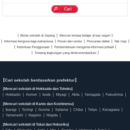
Berita sekolah di Jepang
Mencari tempat belajar di luar negeri
Informasi berguna bagi mahasiswa
Pesan dari senior
Pencarian daftar
Site map
Ketentuan Penggunaan
Pemberitahuan mengenai informasi pribadi
Tentang lingkungan yang direkomendasikan
【Cari sekolah berdasarkan prefektur】
[Mencari sekolah di Hokkaido dan Tohoku]
Hokkaido
Aomori
Iwate
Miyagi
Akita
Yamagata
Fukushima
[Mencari sekolah di Kanto dan Koshinetsu]
Ibaragi
Tochigi
Gunma
Saitama
Chiba
Tokyo
Kanagawa
Yamanashi
Nagano
Niigata
[Mencari sekolah di Tokai dan Hokuriku]