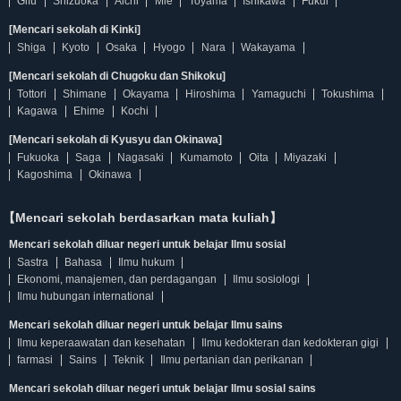
Gifu
Shizuoka
Aichi
Mie
Toyama
Ishikawa
Fukui
[Mencari sekolah di Kinki]
Shiga
Kyoto
Osaka
Hyogo
Nara
Wakayama
[Mencari sekolah di Chugoku dan Shikoku]
Tottori
Shimane
Okayama
Hiroshima
Yamaguchi
Tokushima
Kagawa
Ehime
Kochi
[Mencari sekolah di Kyusyu dan Okinawa]
Fukuoka
Saga
Nagasaki
Kumamoto
Oita
Miyazaki
Kagoshima
Okinawa
【Mencari sekolah berdasarkan mata kuliah】
Mencari sekolah diluar negeri untuk belajar Ilmu sosial
Sastra
Bahasa
Ilmu hukum
Ekonomi, manajemen, dan perdagangan
Ilmu sosiologi
Ilmu hubungan international
Mencari sekolah diluar negeri untuk belajar Ilmu sains
Ilmu keperaawatan dan kesehatan
Ilmu kedokteran dan kedokteran gigi
farmasi
Sains
Teknik
Ilmu pertanian dan perikanan
Mencari sekolah diluar negeri untuk belajar Ilmu sosial sains