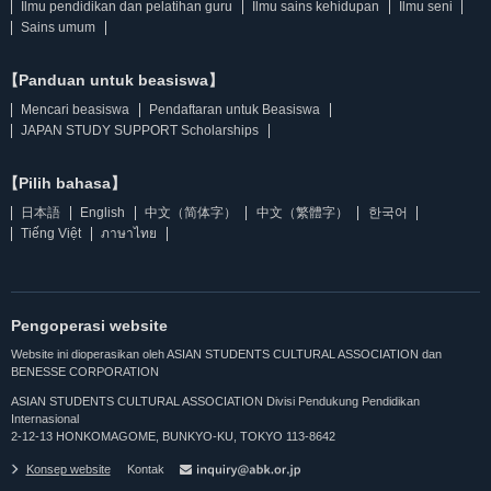
Ilmu pendidikan dan pelatihan guru
Ilmu sains kehidupan
Ilmu seni
Sains umum
【Panduan untuk beasiswa】
Mencari beasiswa
Pendaftaran untuk Beasiswa
JAPAN STUDY SUPPORT Scholarships
【Pilih bahasa】
日本語
English
中文（简体字）
中文（繁體字）
한국어
Tiếng Việt
ภาษาไทย
Pengoperasi website
Website ini dioperasikan oleh ASIAN STUDENTS CULTURAL ASSOCIATION dan
BENESSE CORPORATION
ASIAN STUDENTS CULTURAL ASSOCIATION Divisi Pendukung Pendidikan
Internasional
2-12-13 HONKOMAGOME, BUNKYO-KU, TOKYO 113-8642
Konsep website
Kontak