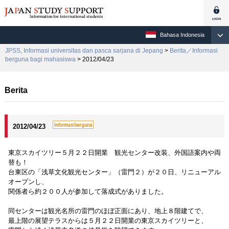
Bahasa Indonesia
JPSS, Informasi universitas dan pasca sarjana di Jepang
>
Berita／Informasi
berguna bagi mahasiswa
> 2012/04/23
Berita
2012/04/23
東京スカイツリー５月２２日開業 観光センター改装、外国語案内や両
替も！
台東区の「浅草文化観光センター」（雷門２）が２０日、リニューアル
オープンし、
関係者ら約２００人が参加して落成式がありました。
同センターは観光名所の雷門のほぼ正面にあり、地上８階建てで、
最上階の展望テラスからは５月２２日開業の東京スカイツリーと、