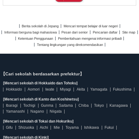
Berita sekolah di Jepang
Mencari tempat belajar di luar negeri
Informasi berguna bagi mahasiswa
Pesan dari senior
Pencarian daftar
Site map
Ketentuan Penggunaan
Pemberitahuan mengenai informasi pribadi
Tentang lingkungan yang direkomendasikan
【Cari sekolah berdasarkan prefektur】
[Mencari sekolah di Hokkaido dan Tohoku]
Hokkaido
Aomori
Iwate
Miyagi
Akita
Yamagata
Fukushima
[Mencari sekolah di Kanto dan Koshinetsu]
Ibaragi
Tochigi
Gunma
Saitama
Chiba
Tokyo
Kanagawa
Yamanashi
Nagano
Niigata
[Mencari sekolah di Tokai dan Hokuriku]
Gifu
Shizuoka
Aichi
Mie
Toyama
Ishikawa
Fukui
[Mencari sekolah di Kinki]