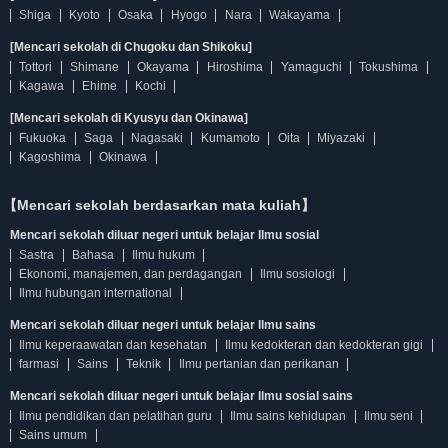
Shiga
Kyoto
Osaka
Hyogo
Nara
Wakayama
[Mencari sekolah di Chugoku dan Shikoku]
Tottori
Shimane
Okayama
Hiroshima
Yamaguchi
Tokushima
Kagawa
Ehime
Kochi
[Mencari sekolah di Kyusyu dan Okinawa]
Fukuoka
Saga
Nagasaki
Kumamoto
Oita
Miyazaki
Kagoshima
Okinawa
【Mencari sekolah berdasarkan mata kuliah】
Mencari sekolah diluar negeri untuk belajar Ilmu sosial
Sastra
Bahasa
Ilmu hukum
Ekonomi, manajemen, dan perdagangan
Ilmu sosiologi
Ilmu hubungan international
Mencari sekolah diluar negeri untuk belajar Ilmu sains
Ilmu keperaawatan dan kesehatan
Ilmu kedokteran dan kedokteran gigi
farmasi
Sains
Teknik
Ilmu pertanian dan perikanan
Mencari sekolah diluar negeri untuk belajar Ilmu sosial sains
Ilmu pendidikan dan pelatihan guru
Ilmu sains kehidupan
Ilmu seni
Sains umum