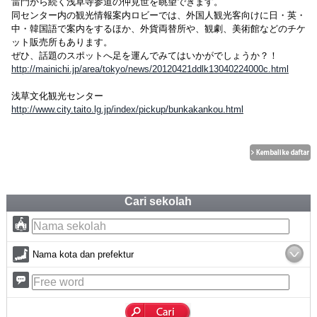
雷門から続く浅草寺参道の仲見世を眺望できます。
同センター内の観光情報案内ロビーでは、外国人観光客向けに日・英・
中・韓国語で案内をするほか、外貨両替所や、観劇、美術館などのチケ
ット販売所もあります。
ぜひ、話題のスポットへ足を運んでみてはいかがでしょうか？！
http://mainichi.jp/area/tokyo/news/20120421ddlk13040224000c.html
浅草文化観光センター
http://www.city.taito.lg.jp/index/pickup/bunkakankou.html
Cari sekolah
Nama kota dan prefektur