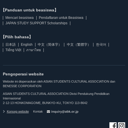
【Panduan untuk beasiswa】
Mencari beasiswa
Pendaftaran untuk Beasiswa
JAPAN STUDY SUPPORT Scholarships
【Pilih bahasa】
日本語
English
中文（简体字）
中文（繁體字）
한국어
Tiếng Việt
ภาษาไทย
Pengoperasi website
Website ini dioperasikan oleh ASIAN STUDENTS CULTURAL ASSOCIATION dan
BENESSE CORPORATION
ASIAN STUDENTS CULTURAL ASSOCIATION Divisi Pendukung Pendidikan
Internasional
2-12-13 HONKOMAGOME, BUNKYO-KU, TOKYO 113-8642
Konsep website
Kontak