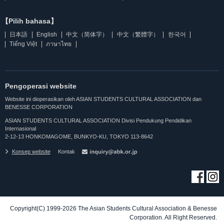
【Pilih bahasa】
日本語
English
中文（简体字）
中文（繁體字）
한국어
Tiếng Việt
ภาษาไทย
Pengoperasi website
Website ini dioperasikan oleh ASIAN STUDENTS CULTURAL ASSOCIATION dan
BENESSE CORPORATION
ASIAN STUDENTS CULTURAL ASSOCIATION Divisi Pendukung Pendidikan
Internasional
2-12-13 HONKOMAGOME, BUNKYO-KU, TOKYO 113-8642
Konsep website
Kontak
Copyright(C) 1999-2026 The Asian Students Cultural Association & Benesse
Corporation. All Right Reserved.