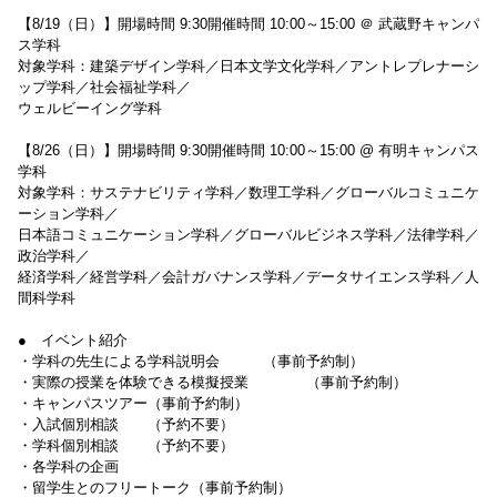
【8/19（日）】開場時間 9:30開催時間 10:00～15:00 ＠ 武蔵野キャンパ
ス学科
対象学科：建築デザイン学科／日本文学文化学科／アントレプレナーシ
ップ学科／社会福祉学科／
ウェルビーイング学科
【8/26（日）】開場時間 9:30開催時間 10:00～15:00 @ 有明キャンパス
学科
対象学科：サステナビリティ学科／数理工学科／グローバルコミュニケ
ーション学科／
日本語コミュニケーション学科／グローバルビジネス学科／法律学科／
政治学科／
経済学科／経営学科／会計ガバナンス学科／データサイエンス学科／人
間科学科
● イベント紹介
・学科の先生による学科説明会 （事前予約制）
・実際の授業を体験できる模擬授業 （事前予約制）
・キャンパスツアー（事前予約制）
・入試個別相談 （予約不要）
・学科個別相談 （予約不要）
・各学科の企画
・留学生とのフリートーク（事前予約制）