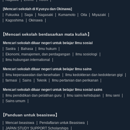
[Mencari sekolah di Kyusyu dan Okinawa]
Fukuoka
Saga
Nagasaki
Kumamoto
Oita
Miyazaki
Kagoshima
Okinawa
【Mencari sekolah berdasarkan mata kuliah】
Mencari sekolah diluar negeri untuk belajar Ilmu sosial
Sastra
Bahasa
Ilmu hukum
Ekonomi, manajemen, dan perdagangan
Ilmu sosiologi
Ilmu hubungan international
Mencari sekolah diluar negeri untuk belajar Ilmu sains
Ilmu keperaawatan dan kesehatan
Ilmu kedokteran dan kedokteran gigi
farmasi
Sains
Teknik
Ilmu pertanian dan perikanan
Mencari sekolah diluar negeri untuk belajar Ilmu sosial sains
Ilmu pendidikan dan pelatihan guru
Ilmu sains kehidupan
Ilmu seni
Sains umum
【Panduan untuk beasiswa】
Mencari beasiswa
Pendaftaran untuk Beasiswa
JAPAN STUDY SUPPORT Scholarships