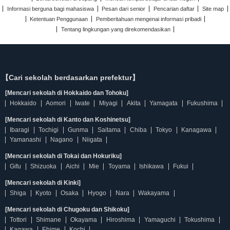
Informasi berguna bagi mahasiswa
Pesan dari senior
Pencarian daftar
Site map
Ketentuan Penggunaan
Pemberitahuan mengenai informasi pribadi
Tentang lingkungan yang direkomendasikan
【Cari sekolah berdasarkan prefektur】
[Mencari sekolah di Hokkaido dan Tohoku]
Hokkaido
Aomori
Iwate
Miyagi
Akita
Yamagata
Fukushima
[Mencari sekolah di Kanto dan Koshinetsu]
Ibaragi
Tochigi
Gunma
Saitama
Chiba
Tokyo
Kanagawa
Yamanashi
Nagano
Niigata
[Mencari sekolah di Tokai dan Hokuriku]
Gifu
Shizuoka
Aichi
Mie
Toyama
Ishikawa
Fukui
[Mencari sekolah di Kinki]
Shiga
Kyoto
Osaka
Hyogo
Nara
Wakayama
[Mencari sekolah di Chugoku dan Shikoku]
Tottori
Shimane
Okayama
Hiroshima
Yamaguchi
Tokushima
Kagawa
Ehime
Kochi