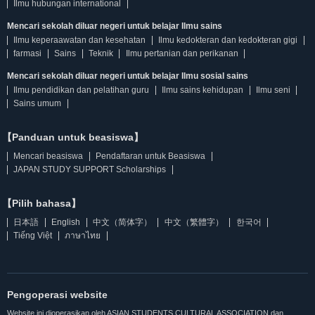
Ilmu hubungan international
Mencari sekolah diluar negeri untuk belajar Ilmu sains
Ilmu keperaawatan dan kesehatan
Ilmu kedokteran dan kedokteran gigi
farmasi
Sains
Teknik
Ilmu pertanian dan perikanan
Mencari sekolah diluar negeri untuk belajar Ilmu sosial sains
Ilmu pendidikan dan pelatihan guru
Ilmu sains kehidupan
Ilmu seni
Sains umum
【Panduan untuk beasiswa】
Mencari beasiswa
Pendaftaran untuk Beasiswa
JAPAN STUDY SUPPORT Scholarships
【Pilih bahasa】
日本語
English
中文（简体字）
中文（繁體字）
한국어
Tiếng Việt
ภาษาไทย
Pengoperasi website
Website ini dioperasikan oleh ASIAN STUDENTS CULTURAL ASSOCIATION dan