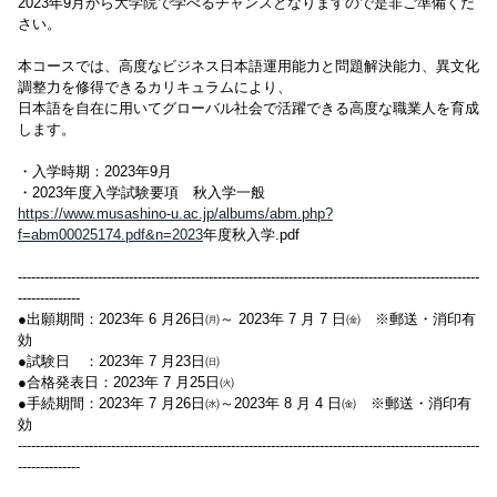
2023年9月から大学院で学べるチャンスとなりますので是非ご準備くだ
さい。
本コースでは、高度なビジネス日本語運用能力と問題解決能力、異文化
調整力を修得できるカリキュラムにより、
日本語を自在に用いてグローバル社会で活躍できる高度な職業人を育成
します。
・入学時期：2023年9月
・2023年度入学試験要項 秋入学一般
https://www.musashino-u.ac.jp/albums/abm.php?
f=abm00025174.pdf&n=2023
年度秋入学.pdf
--------------------------------------------------------------------------------------------------------
--------------
●出願期間：2023年 6 月26日㈪～ 2023年 7 月 7 日㈮ ※郵送・消印有
効
●試験日 ：2023年 7 月23日㈰
●合格発表日：2023年 7 月25日㈫
●手続期間：2023年 7 月26日㈬～2023年 8 月 4 日㈮ ※郵送・消印有
効
--------------------------------------------------------------------------------------------------------
--------------