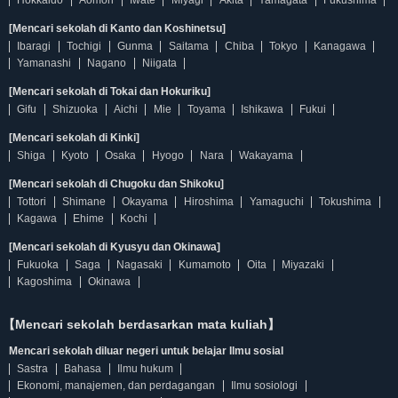
Hokkaido
Aomori
Iwate
Miyagi
Akita
Yamagata
Fukushima
[Mencari sekolah di Kanto dan Koshinetsu]
Ibaragi
Tochigi
Gunma
Saitama
Chiba
Tokyo
Kanagawa
Yamanashi
Nagano
Niigata
[Mencari sekolah di Tokai dan Hokuriku]
Gifu
Shizuoka
Aichi
Mie
Toyama
Ishikawa
Fukui
[Mencari sekolah di Kinki]
Shiga
Kyoto
Osaka
Hyogo
Nara
Wakayama
[Mencari sekolah di Chugoku dan Shikoku]
Tottori
Shimane
Okayama
Hiroshima
Yamaguchi
Tokushima
Kagawa
Ehime
Kochi
[Mencari sekolah di Kyusyu dan Okinawa]
Fukuoka
Saga
Nagasaki
Kumamoto
Oita
Miyazaki
Kagoshima
Okinawa
【Mencari sekolah berdasarkan mata kuliah】
Mencari sekolah diluar negeri untuk belajar Ilmu sosial
Sastra
Bahasa
Ilmu hukum
Ekonomi, manajemen, dan perdagangan
Ilmu sosiologi