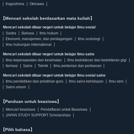
Kagoshima
Okinawa
【Mencari sekolah berdasarkan mata kuliah】
Mencari sekolah diluar negeri untuk belajar Ilmu sosial
Sastra
Bahasa
Ilmu hukum
Ekonomi, manajemen, dan perdagangan
Ilmu sosiologi
Ilmu hubungan international
Mencari sekolah diluar negeri untuk belajar Ilmu sains
Ilmu keperaawatan dan kesehatan
Ilmu kedokteran dan kedokteran gigi
farmasi
Sains
Teknik
Ilmu pertanian dan perikanan
Mencari sekolah diluar negeri untuk belajar Ilmu sosial sains
Ilmu pendidikan dan pelatihan guru
Ilmu sains kehidupan
Ilmu seni
Sains umum
【Panduan untuk beasiswa】
Mencari beasiswa
Pendaftaran untuk Beasiswa
JAPAN STUDY SUPPORT Scholarships
【Pilih bahasa】