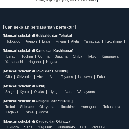
Tentang lingkungan yang direkomendasikan
【Cari sekolah berdasarkan prefektur】
[Mencari sekolah di Hokkaido dan Tohoku]
Hokkaido
Aomori
Iwate
Miyagi
Akita
Yamagata
Fukushima
[Mencari sekolah di Kanto dan Koshinetsu]
Ibaragi
Tochigi
Gunma
Saitama
Chiba
Tokyo
Kanagawa
Yamanashi
Nagano
Niigata
[Mencari sekolah di Tokai dan Hokuriku]
Gifu
Shizuoka
Aichi
Mie
Toyama
Ishikawa
Fukui
[Mencari sekolah di Kinki]
Shiga
Kyoto
Osaka
Hyogo
Nara
Wakayama
[Mencari sekolah di Chugoku dan Shikoku]
Tottori
Shimane
Okayama
Hiroshima
Yamaguchi
Tokushima
Kagawa
Ehime
Kochi
[Mencari sekolah di Kyusyu dan Okinawa]
Fukuoka
Saga
Nagasaki
Kumamoto
Oita
Miyazaki