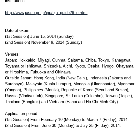
institutions.
http://www.jasso.go.jp/eju/eju_guide26_e.html
Date of exam:
(1st Session) June 15, 2014 (Sunday)
(2nd Session) November 9, 2014 (Sunday)
Venues:
Japan: Hokkaido, Miyagi, Gunma, Saitama, Chiba, Tokyo, Kanagawa,
Toyama or Ishikawa, Shizuoka, Aichi, Kyoto, Osaka, Hyogo, Okayama
or Hiroshima, Fukuoka and Okinawa
Outside Japan: Hong Kong, India (New Delhi), Indonesia (Jakarta and
Surabaya), Malaysia (Kuala Lumpur), Mongolia (Ulaanbaatar), Myanmar
(Yangon), Philippines (Manila), Republic of Korea (Seoul and Busan),
Russia (Vladivostok), Singapore, Sri Lanka (Colombo), Taiwan (Taipei),
Thailand (Bangkok) and Vietnam (Hanoi and Ho Chi Minh City)
Application period:
(1st Session) From February 10 (Monday) to March 7 (Friday), 2014.
(2nd Session) From June 30 (Monday) to July 25 (Friday), 2014.