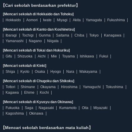
【Cari sekolah berdasarkan prefektur】
[Mencari sekolah di Hokkaido dan Tohoku]
Hokkaido
Aomori
Iwate
Miyagi
Akita
Yamagata
Fukushima
[Mencari sekolah di Kanto dan Koshinetsu]
Ibaragi
Tochigi
Gunma
Saitama
Chiba
Tokyo
Kanagawa
Yamanashi
Nagano
Niigata
[Mencari sekolah di Tokai dan Hokuriku]
Gifu
Shizuoka
Aichi
Mie
Toyama
Ishikawa
Fukui
[Mencari sekolah di Kinki]
Shiga
Kyoto
Osaka
Hyogo
Nara
Wakayama
[Mencari sekolah di Chugoku dan Shikoku]
Tottori
Shimane
Okayama
Hiroshima
Yamaguchi
Tokushima
Kagawa
Ehime
Kochi
[Mencari sekolah di Kyusyu dan Okinawa]
Fukuoka
Saga
Nagasaki
Kumamoto
Oita
Miyazaki
Kagoshima
Okinawa
【Mencari sekolah berdasarkan mata kuliah】