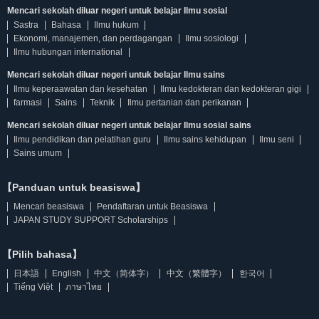
Mencari sekolah diluar negeri untuk belajar Ilmu sosial
Sastra
Bahasa
Ilmu hukum
Ekonomi, manajemen, dan perdagangan
Ilmu sosiologi
Ilmu hubungan international
Mencari sekolah diluar negeri untuk belajar Ilmu sains
Ilmu keperaawatan dan kesehatan
Ilmu kedokteran dan kedokteran gigi
farmasi
Sains
Teknik
Ilmu pertanian dan perikanan
Mencari sekolah diluar negeri untuk belajar Ilmu sosial sains
Ilmu pendidikan dan pelatihan guru
Ilmu sains kehidupan
Ilmu seni
Sains umum
【Panduan untuk beasiswa】
Mencari beasiswa
Pendaftaran untuk Beasiswa
JAPAN STUDY SUPPORT Scholarships
【Pilih bahasa】
日本語
English
中文（简体字）
中文（繁體字）
한국어
Tiếng Việt
ภาษาไทย