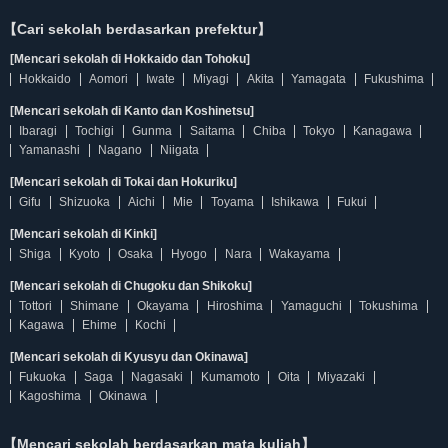
【Cari sekolah berdasarkan prefektur】
[Mencari sekolah di Hokkaido dan Tohoku]
Hokkaido
Aomori
Iwate
Miyagi
Akita
Yamagata
Fukushima
[Mencari sekolah di Kanto dan Koshinetsu]
Ibaragi
Tochigi
Gunma
Saitama
Chiba
Tokyo
Kanagawa
Yamanashi
Nagano
Niigata
[Mencari sekolah di Tokai dan Hokuriku]
Gifu
Shizuoka
Aichi
Mie
Toyama
Ishikawa
Fukui
[Mencari sekolah di Kinki]
Shiga
Kyoto
Osaka
Hyogo
Nara
Wakayama
[Mencari sekolah di Chugoku dan Shikoku]
Tottori
Shimane
Okayama
Hiroshima
Yamaguchi
Tokushima
Kagawa
Ehime
Kochi
[Mencari sekolah di Kyusyu dan Okinawa]
Fukuoka
Saga
Nagasaki
Kumamoto
Oita
Miyazaki
Kagoshima
Okinawa
【Mencari sekolah berdasarkan mata kuliah】