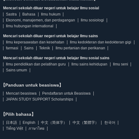
Mencari sekolah diluar negeri untuk belajar Ilmu sosial
Sastra
Bahasa
Ilmu hukum
Ekonomi, manajemen, dan perdagangan
Ilmu sosiologi
Ilmu hubungan international
Mencari sekolah diluar negeri untuk belajar Ilmu sains
Ilmu keperaawatan dan kesehatan
Ilmu kedokteran dan kedokteran gigi
farmasi
Sains
Teknik
Ilmu pertanian dan perikanan
Mencari sekolah diluar negeri untuk belajar Ilmu sosial sains
Ilmu pendidikan dan pelatihan guru
Ilmu sains kehidupan
Ilmu seni
Sains umum
【Panduan untuk beasiswa】
Mencari beasiswa
Pendaftaran untuk Beasiswa
JAPAN STUDY SUPPORT Scholarships
【Pilih bahasa】
日本語
English
中文（简体字）
中文（繁體字）
한국어
Tiếng Việt
ภาษาไทย