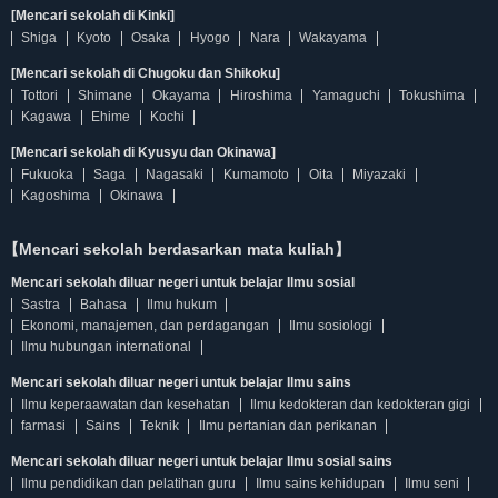
[Mencari sekolah di Kinki]
Shiga
Kyoto
Osaka
Hyogo
Nara
Wakayama
[Mencari sekolah di Chugoku dan Shikoku]
Tottori
Shimane
Okayama
Hiroshima
Yamaguchi
Tokushima
Kagawa
Ehime
Kochi
[Mencari sekolah di Kyusyu dan Okinawa]
Fukuoka
Saga
Nagasaki
Kumamoto
Oita
Miyazaki
Kagoshima
Okinawa
【Mencari sekolah berdasarkan mata kuliah】
Mencari sekolah diluar negeri untuk belajar Ilmu sosial
Sastra
Bahasa
Ilmu hukum
Ekonomi, manajemen, dan perdagangan
Ilmu sosiologi
Ilmu hubungan international
Mencari sekolah diluar negeri untuk belajar Ilmu sains
Ilmu keperaawatan dan kesehatan
Ilmu kedokteran dan kedokteran gigi
farmasi
Sains
Teknik
Ilmu pertanian dan perikanan
Mencari sekolah diluar negeri untuk belajar Ilmu sosial sains
Ilmu pendidikan dan pelatihan guru
Ilmu sains kehidupan
Ilmu seni