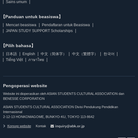
Sains umum
【Panduan untuk beasiswa】
Mencari beasiswa
Pendaftaran untuk Beasiswa
JAPAN STUDY SUPPORT Scholarships
【Pilih bahasa】
日本語
English
中文（简体字）
中文（繁體字）
한국어
Tiếng Việt
ภาษาไทย
Pengoperasi website
Website ini dioperasikan oleh ASIAN STUDENTS CULTURAL ASSOCIATION dan
BENESSE CORPORATION
ASIAN STUDENTS CULTURAL ASSOCIATION Divisi Pendukung Pendidikan
Internasional
2-12-13 HONKOMAGOME, BUNKYO-KU, TOKYO 113-8642
Konsep website
Kontak