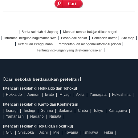
Berita sekolah di Jepang
Mencari tempat belajar di luar negeri
Informasi berguna bagi mahasiswa
Pesan dari senior
Pencarian daftar
Site map
Ketentuan Penggunaan
Pemberitahuan mengenai informasi pribadi
Tentang lingkungan yang direkomendasikan
【Cari sekolah berdasarkan prefektur】
[Mencari sekolah di Hokkaido dan Tohoku]
Hokkaido
Aomori
Iwate
Miyagi
Akita
Yamagata
Fukushima
[Mencari sekolah di Kanto dan Koshinetsu]
Ibaragi
Tochigi
Gunma
Saitama
Chiba
Tokyo
Kanagawa
Yamanashi
Nagano
Niigata
[Mencari sekolah di Tokai dan Hokuriku]
Gifu
Shizuoka
Aichi
Mie
Toyama
Ishikawa
Fukui