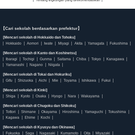
Tentang lingkungan yang direkomendasikan
【Cari sekolah berdasarkan prefektur】
[Mencari sekolah di Hokkaido dan Tohoku]
Hokkaido
Aomori
Iwate
Miyagi
Akita
Yamagata
Fukushima
[Mencari sekolah di Kanto dan Koshinetsu]
Ibaragi
Tochigi
Gunma
Saitama
Chiba
Tokyo
Kanagawa
Yamanashi
Nagano
Niigata
[Mencari sekolah di Tokai dan Hokuriku]
Gifu
Shizuoka
Aichi
Mie
Toyama
Ishikawa
Fukui
[Mencari sekolah di Kinki]
Shiga
Kyoto
Osaka
Hyogo
Nara
Wakayama
[Mencari sekolah di Chugoku dan Shikoku]
Tottori
Shimane
Okayama
Hiroshima
Yamaguchi
Tokushima
Kagawa
Ehime
Kochi
[Mencari sekolah di Kyusyu dan Okinawa]
Fukuoka
Saga
Nagasaki
Kumamoto
Oita
Miyazaki