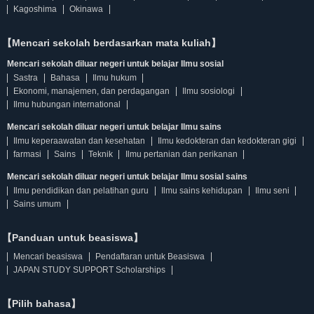
Kagoshima
Okinawa
【Mencari sekolah berdasarkan mata kuliah】
Mencari sekolah diluar negeri untuk belajar Ilmu sosial
Sastra
Bahasa
Ilmu hukum
Ekonomi, manajemen, dan perdagangan
Ilmu sosiologi
Ilmu hubungan international
Mencari sekolah diluar negeri untuk belajar Ilmu sains
Ilmu keperaawatan dan kesehatan
Ilmu kedokteran dan kedokteran gigi
farmasi
Sains
Teknik
Ilmu pertanian dan perikanan
Mencari sekolah diluar negeri untuk belajar Ilmu sosial sains
Ilmu pendidikan dan pelatihan guru
Ilmu sains kehidupan
Ilmu seni
Sains umum
【Panduan untuk beasiswa】
Mencari beasiswa
Pendaftaran untuk Beasiswa
JAPAN STUDY SUPPORT Scholarships
【Pilih bahasa】