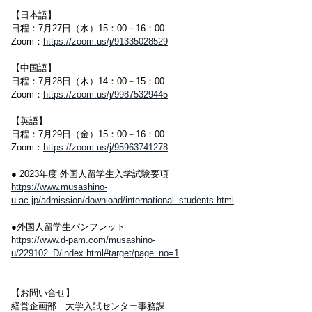
【日本語】
日程：7月27日（水）15：00－16：00
Zoom：
https://zoom.us/j/91335028529
【中国語】
日程：7月28日（木）14：00－15：00
Zoom：
https://zoom.us/j/99875329445
【英語】
日程：7月29日（金）15：00－16：00
Zoom：
https://zoom.us/j/95963741278
● 2023年度 外国人留学生入学試験要項
https://www.musashino-
u.ac.jp/admission/download/international_students.html
●外国人留学生パンフレット
https://www.d-pam.com/musashino-
u/229102_D/index.html#target/page_no=1
【お問い合せ】
経営企画部 大学入試センター事務課