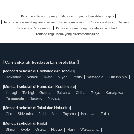
Berita sekolah di Jepang
Mencari tempat belajar di luar negeri
Informasi berguna bagi mahasiswa
Pesan dari senior
Pencarian daftar
Site map
Ketentuan Penggunaan
Pemberitahuan mengenai informasi pribadi
Tentang lingkungan yang direkomendasikan
【Cari sekolah berdasarkan prefektur】
[Mencari sekolah di Hokkaido dan Tohoku]
Hokkaido
Aomori
Iwate
Miyagi
Akita
Yamagata
Fukushima
[Mencari sekolah di Kanto dan Koshinetsu]
Ibaragi
Tochigi
Gunma
Saitama
Chiba
Tokyo
Kanagawa
Yamanashi
Nagano
Niigata
[Mencari sekolah di Tokai dan Hokuriku]
Gifu
Shizuoka
Aichi
Mie
Toyama
Ishikawa
Fukui
[Mencari sekolah di Kinki]
Shiga
Kyoto
Osaka
Hyogo
Nara
Wakayama