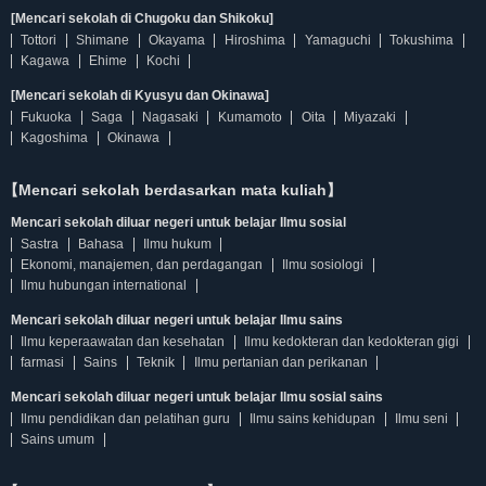
[Mencari sekolah di Chugoku dan Shikoku]
Tottori
Shimane
Okayama
Hiroshima
Yamaguchi
Tokushima
Kagawa
Ehime
Kochi
[Mencari sekolah di Kyusyu dan Okinawa]
Fukuoka
Saga
Nagasaki
Kumamoto
Oita
Miyazaki
Kagoshima
Okinawa
【Mencari sekolah berdasarkan mata kuliah】
Mencari sekolah diluar negeri untuk belajar Ilmu sosial
Sastra
Bahasa
Ilmu hukum
Ekonomi, manajemen, dan perdagangan
Ilmu sosiologi
Ilmu hubungan international
Mencari sekolah diluar negeri untuk belajar Ilmu sains
Ilmu keperaawatan dan kesehatan
Ilmu kedokteran dan kedokteran gigi
farmasi
Sains
Teknik
Ilmu pertanian dan perikanan
Mencari sekolah diluar negeri untuk belajar Ilmu sosial sains
Ilmu pendidikan dan pelatihan guru
Ilmu sains kehidupan
Ilmu seni
Sains umum