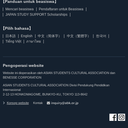
【Panduan untuk beasiswa】
Mencari beasiswa
Pendaftaran untuk Beasiswa
JAPAN STUDY SUPPORT Scholarships
【Pilih bahasa】
日本語
English
中文（简体字）
中文（繁體字）
한국어
Tiếng Việt
ภาษาไทย
Pengoperasi website
Website ini dioperasikan oleh ASIAN STUDENTS CULTURAL ASSOCIATION dan
BENESSE CORPORATION
ASIAN STUDENTS CULTURAL ASSOCIATION Divisi Pendukung Pendidikan
Internasional
2-12-13 HONKOMAGOME, BUNKYO-KU, TOKYO 113-8642
Konsep website
Kontak