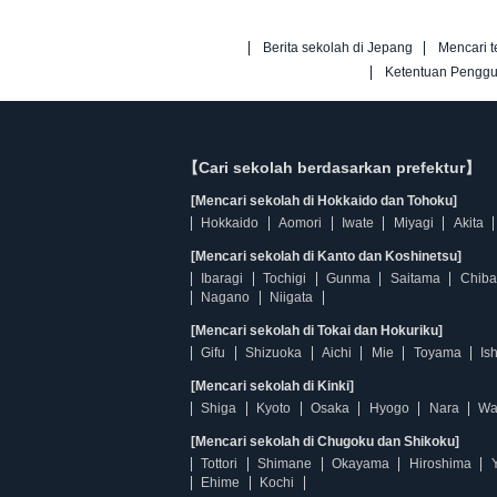
Berita sekolah di Jepang
Mencari t
Ketentuan Pengg
【Cari sekolah berdasarkan prefektur】
[Mencari sekolah di Hokkaido dan Tohoku]
Hokkaido
Aomori
Iwate
Miyagi
Akita
[Mencari sekolah di Kanto dan Koshinetsu]
Ibaragi
Tochigi
Gunma
Saitama
Chiba
Nagano
Niigata
[Mencari sekolah di Tokai dan Hokuriku]
Gifu
Shizuoka
Aichi
Mie
Toyama
Is
[Mencari sekolah di Kinki]
Shiga
Kyoto
Osaka
Hyogo
Nara
Wa
[Mencari sekolah di Chugoku dan Shikoku]
Tottori
Shimane
Okayama
Hiroshima
Ehime
Kochi