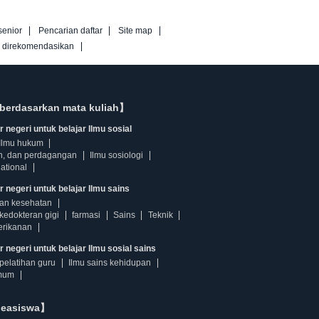
senior
Pencarian daftar
Site map
g direkomendasikan
berdasarkan mata kuliah】
 negeri untuk belajar Ilmu sosial
Ilmu hukum
n, dan perdagangan
Ilmu sosiologi
ational
r negeri untuk belajar Ilmu sains
dan kesehatan
kedokteran gigi
farmasi
Sains
Teknik
erikanan
 negeri untuk belajar Ilmu sosial sains
pelatihan guru
Ilmu sains kehidupan
mum
beasiswa】