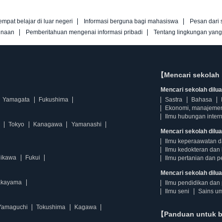
empat belajar di luar negeri
Informasi berguna bagi mahasiswa
Pesan dari 
unaan
Pemberitahuan mengenai informasi pribadi
Tentang lingkungan yan
【Mencari sekolah 
Mencari sekolah diluar
Yamagata
Fukushima
Sastra
Bahasa
Ekonomi, manajeme
Ilmu hubungan intern
Tokyo
Kanagawa
Yamanashi
Mencari sekolah dilua
Ilmu keperaawatan 
Ilmu kedokteran dan 
hikawa
Fukui
Ilmu pertanian dan p
Mencari sekolah diluar
kayama
Ilmu pendidikan dan 
Ilmu seni
Sains u
Yamaguchi
Tokushima
Kagawa
【Panduan untuk 