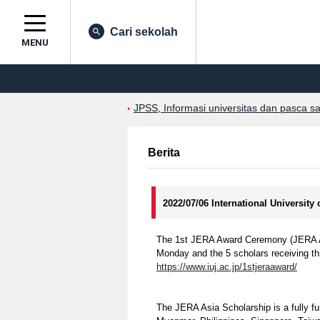
Cari sekolah
MENU
JPSS, Informasi universitas dan pasca s
Berita
2022/07/06 International University
The 1st JERA Award Ceremony (JERA As
Monday and the 5 scholars receiving th
https://www.iuj.ac.jp/1stjeraaward/
The JERA Asia Scholarship is a fully fu