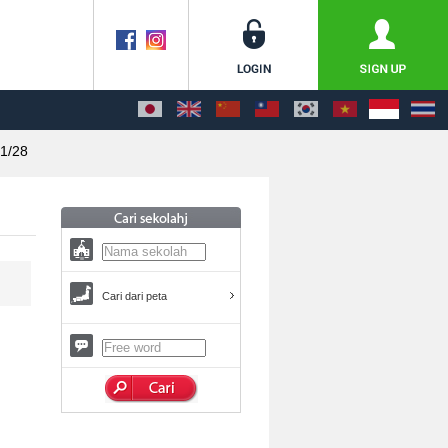
1/28
Cari dari peta