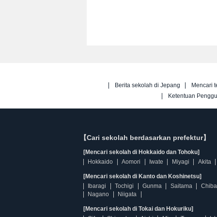
Berita sekolah di Jepang
Mencari t
Ketentuan Pengg
【Cari sekolah berdasarkan prefektur】
[Mencari sekolah di Hokkaido dan Tohoku]
Hokkaido
Aomori
Iwate
Miyagi
Akita
[Mencari sekolah di Kanto dan Koshinetsu]
Ibaragi
Tochigi
Gunma
Saitama
Chiba
Nagano
Niigata
[Mencari sekolah di Tokai dan Hokuriku]