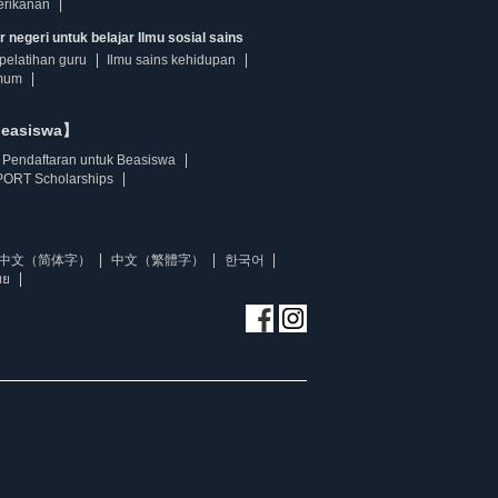
erikanan
 negeri untuk belajar Ilmu sosial sains
pelatihan guru
Ilmu sains kehidupan
mum
beasiswa】
Pendaftaran untuk Beasiswa
ORT Scholarships
中文（简体字）
中文（繁體字）
한국어
ทย