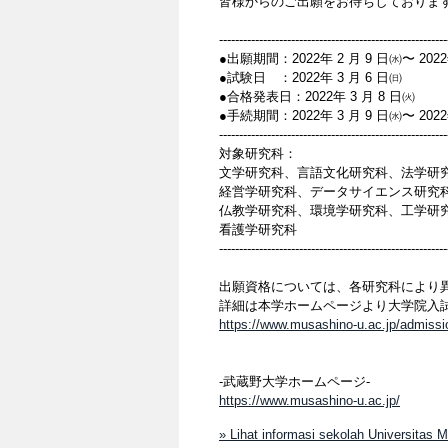
皆様からのご出願をお待ちしておりま
---------------------------------------------------------
●出願期間：2022年 2 月 9 日㈬〜 2
●試験日 ：2022年 3 月 6 日㈰
●合格発表日：2022年 3 月 8 日㈫
●手続期間：2022年 3 月 9 日㈬〜 2
---------------------------------------------------------
対象研究科：
文学研究科、言語文化研究科、法学研
経営学研究科、データサイエンス研究
仏教学研究科、環境学研究科、工学研
看護学研究科
---------------------------------------------------------
出願資格については、各研究科により
詳細は本学ホームページより大学院入試
https://www.musashino-u.ac.jp/admissi
-武蔵野大学ホームページ-
https://www.musashino-u.ac.jp/
» Lihat informasi sekolah Universitas 