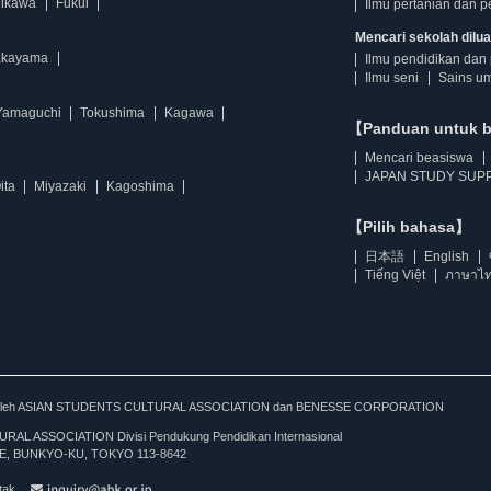
hikawa
Fukui
Ilmu pertanian dan p
Mencari sekolah diluar
kayama
Ilmu pendidikan dan 
Ilmu seni
Sains u
Yamaguchi
Tokushima
Kagawa
【Panduan untuk 
Mencari beasiswa
JAPAN STUDY SUPP
ita
Miyazaki
Kagoshima
【Pilih bahasa】
日本語
English
Tiếng Việt
ภาษาไ
kan oleh ASIAN STUDENTS CULTURAL ASSOCIATION dan BENESSE CORPORATION
L ASSOCIATION Divisi Pendukung Pendidikan Internasional
, BUNKYO-KU, TOKYO 113-8642
tak