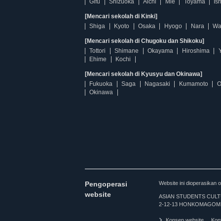
Gifu
Shizuoka
Aichi
Mie
Toyama
Is
[Mencari sekolah di Kinki]
Shiga
Kyoto
Osaka
Hyogo
Nara
Wa
[Mencari sekolah di Chugoku dan Shikoku]
Tottori
Shimane
Okayama
Hiroshima
Ehime
Kochi
[Mencari sekolah di Kyusyu dan Okinawa]
Fukuoka
Saga
Nagasaki
Kumamoto
O
Okinawa
Pengoperasi
Website ini dioperasi
website
ASIAN STUDENTS CULTURA
2-12-13 HONKOMAGOME
Konsep website
Kon