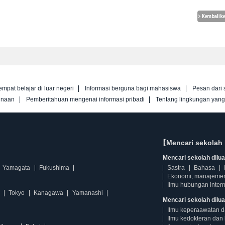
empat belajar di luar negeri
Informasi berguna bagi mahasiswa
Pesan dari 
unaan
Pemberitahuan mengenai informasi pribadi
Tentang lingkungan yan
【Mencari sekolah 
Mencari sekolah diluar
Yamagata
Fukushima
Sastra
Bahasa
Ekonomi, manajeme
Ilmu hubungan intern
Tokyo
Kanagawa
Yamanashi
Mencari sekolah dilua
Ilmu keperaawatan 
Ilmu kedokteran dan 