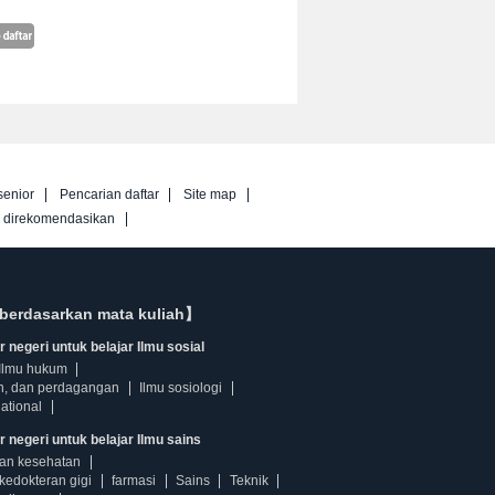
senior
Pencarian daftar
Site map
g direkomendasikan
berdasarkan mata kuliah】
 negeri untuk belajar Ilmu sosial
Ilmu hukum
n, dan perdagangan
Ilmu sosiologi
ational
r negeri untuk belajar Ilmu sains
dan kesehatan
kedokteran gigi
farmasi
Sains
Teknik