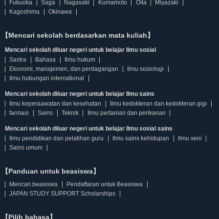
Fukuoka
Saga
Nagasaki
Kumamoto
Oita
Miyazaki
Kagoshima
Okinawa
【Mencari sekolah berdasarkan mata kuliah】
Mencari sekolah diluar negeri untuk belajar Ilmu sosial
Sastra
Bahasa
Ilmu hukum
Ekonomi, manajemen, dan perdagangan
Ilmu sosiologi
Ilmu hubungan international
Mencari sekolah diluar negeri untuk belajar Ilmu sains
Ilmu keperaawatan dan kesehatan
Ilmu kedokteran dan kedokteran gigi
farmasi
Sains
Teknik
Ilmu pertanian dan perikanan
Mencari sekolah diluar negeri untuk belajar Ilmu sosial sains
Ilmu pendidikan dan pelatihan guru
Ilmu sains kehidupan
Ilmu seni
Sains umum
【Panduan untuk beasiswa】
Mencari beasiswa
Pendaftaran untuk Beasiswa
JAPAN STUDY SUPPORT Scholarships
【Pilih bahasa】