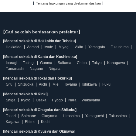
Tentang lingkungan yang direkomendasikan
【Cari sekolah berdasarkan prefektur】
[Mencari sekolah di Hokkaido dan Tohoku]
Hokkaido
Aomori
Iwate
Miyagi
Akita
Yamagata
Fukushima
[Mencari sekolah di Kanto dan Koshinetsu]
Ibaragi
Tochigi
Gunma
Saitama
Chiba
Tokyo
Kanagawa
Yamanashi
Nagano
Niigata
[Mencari sekolah di Tokai dan Hokuriku]
Gifu
Shizuoka
Aichi
Mie
Toyama
Ishikawa
Fukui
[Mencari sekolah di Kinki]
Shiga
Kyoto
Osaka
Hyogo
Nara
Wakayama
[Mencari sekolah di Chugoku dan Shikoku]
Tottori
Shimane
Okayama
Hiroshima
Yamaguchi
Tokushima
Kagawa
Ehime
Kochi
[Mencari sekolah di Kyusyu dan Okinawa]