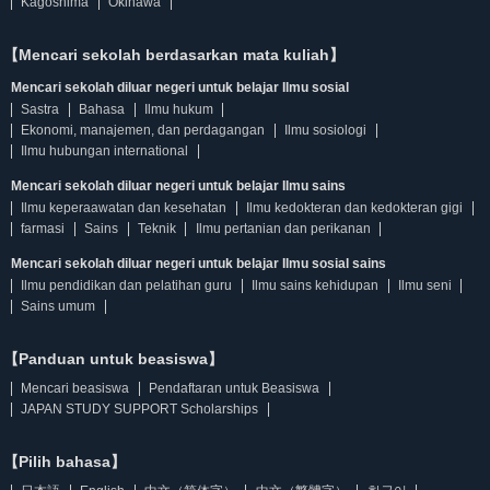
Kagoshima
Okinawa
【Mencari sekolah berdasarkan mata kuliah】
Mencari sekolah diluar negeri untuk belajar Ilmu sosial
Sastra
Bahasa
Ilmu hukum
Ekonomi, manajemen, dan perdagangan
Ilmu sosiologi
Ilmu hubungan international
Mencari sekolah diluar negeri untuk belajar Ilmu sains
Ilmu keperaawatan dan kesehatan
Ilmu kedokteran dan kedokteran gigi
farmasi
Sains
Teknik
Ilmu pertanian dan perikanan
Mencari sekolah diluar negeri untuk belajar Ilmu sosial sains
Ilmu pendidikan dan pelatihan guru
Ilmu sains kehidupan
Ilmu seni
Sains umum
【Panduan untuk beasiswa】
Mencari beasiswa
Pendaftaran untuk Beasiswa
JAPAN STUDY SUPPORT Scholarships
【Pilih bahasa】