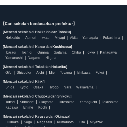
【Cari sekolah berdasarkan prefektur】
[Mencari sekolah di Hokkaido dan Tohoku]
Hokkaido
Aomori
Iwate
Miyagi
Akita
Yamagata
Fukushima
[Mencari sekolah di Kanto dan Koshinetsu]
Ibaragi
Tochigi
Gunma
Saitama
Chiba
Tokyo
Kanagawa
Yamanashi
Nagano
Niigata
[Mencari sekolah di Tokai dan Hokuriku]
Gifu
Shizuoka
Aichi
Mie
Toyama
Ishikawa
Fukui
[Mencari sekolah di Kinki]
Shiga
Kyoto
Osaka
Hyogo
Nara
Wakayama
[Mencari sekolah di Chugoku dan Shikoku]
Tottori
Shimane
Okayama
Hiroshima
Yamaguchi
Tokushima
Kagawa
Ehime
Kochi
[Mencari sekolah di Kyusyu dan Okinawa]
Fukuoka
Saga
Nagasaki
Kumamoto
Oita
Miyazaki