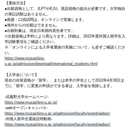
【選抜方法】
●出願資格として、JLPTやEJU、英語資格の提出が必要です。大学独自
の筆記試験はありません。
●面接・口頭試問は、オンラインで実施します。
●海外からの出願はできません。
●出願対象は、現在日本国内居住者です。
※出願資格は学科により異なります。詳細は、2022年度外国人留学生入
学試験要項をご確認ください。
※「オンラインによる入学者選抜の実施について」も必ずご確認くださ
い。
https://www.musashino-
u.ac.jp/admission/download/international_students.html
【入学金について】
現在の在留資格が「留学」、または本学の学生として2022年4月30日ま
でに「留学」に変更の申請ができる者は、入学金を免除します。
-武蔵野大学ホームページ-
https://www.musashino-u.ac.jp/
-webオープンキャンパス-
https://www.musashino-u.ac.jp/admission/faculty/event/weboc/
-外国人留学生選抜説明動画-
https://www.musashino-u.ac.jp/admission/faculty/event/weboc/