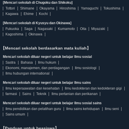
[Mencari sekolah di Chugoku dan Shikoku]
Tottori
Shimane
Okayama
Hiroshima
Yamaguchi
Tokushima
Kagawa
Ehime
Kochi
[Mencari sekolah di Kyusyu dan Okinawa]
Fukuoka
Saga
Nagasaki
Kumamoto
Oita
Miyazaki
Kagoshima
Okinawa
【Mencari sekolah berdasarkan mata kuliah】
Mencari sekolah diluar negeri untuk belajar Ilmu sosial
Sastra
Bahasa
Ilmu hukum
Ekonomi, manajemen, dan perdagangan
Ilmu sosiologi
Ilmu hubungan international
Mencari sekolah diluar negeri untuk belajar Ilmu sains
Ilmu keperaawatan dan kesehatan
Ilmu kedokteran dan kedokteran gigi
farmasi
Sains
Teknik
Ilmu pertanian dan perikanan
Mencari sekolah diluar negeri untuk belajar Ilmu sosial sains
Ilmu pendidikan dan pelatihan guru
Ilmu sains kehidupan
Ilmu seni
Sains umum
【Panduan untuk beasiswa】