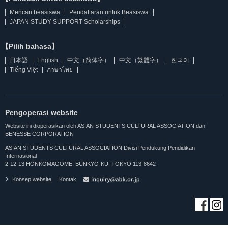
Mencari beasiswa
Pendaftaran untuk Beasiswa
JAPAN STUDY SUPPORT Scholarships
【Pilih bahasa】
日本語
English
中文（简体字）
中文（繁體字）
한국어
Tiếng Việt
ภาษาไทย
Pengoperasi website
Website ini dioperasikan oleh ASIAN STUDENTS CULTURAL ASSOCIATION dan
BENESSE CORPORATION
ASIAN STUDENTS CULTURAL ASSOCIATION Divisi Pendukung Pendidikan
Internasional
2-12-13 HONKOMAGOME, BUNKYO-KU, TOKYO 113-8642
Konsep website
Kontak