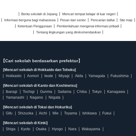
Berita sekolah di Jepang
Mencari tempat belajar di luar negeri
Informasi berguna bagi mahasiswa
Pesan dari senior
Pencarian daftar
Site map
Ketentuan Penggunaan
Pemberitahuan mengenai informasi pribadi
Tentang lingkungan yang direkomendasikan
【Cari sekolah berdasarkan prefektur】
[Mencari sekolah di Hokkaido dan Tohoku]
Hokkaido
Aomori
Iwate
Miyagi
Akita
Yamagata
Fukushima
[Mencari sekolah di Kanto dan Koshinetsu]
Ibaragi
Tochigi
Gunma
Saitama
Chiba
Tokyo
Kanagawa
Yamanashi
Nagano
Niigata
[Mencari sekolah di Tokai dan Hokuriku]
Gifu
Shizuoka
Aichi
Mie
Toyama
Ishikawa
Fukui
[Mencari sekolah di Kinki]
Shiga
Kyoto
Osaka
Hyogo
Nara
Wakayama