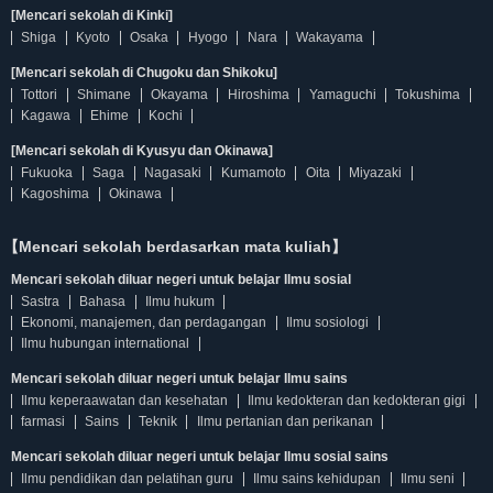
[Mencari sekolah di Kinki]
Shiga
Kyoto
Osaka
Hyogo
Nara
Wakayama
[Mencari sekolah di Chugoku dan Shikoku]
Tottori
Shimane
Okayama
Hiroshima
Yamaguchi
Tokushima
Kagawa
Ehime
Kochi
[Mencari sekolah di Kyusyu dan Okinawa]
Fukuoka
Saga
Nagasaki
Kumamoto
Oita
Miyazaki
Kagoshima
Okinawa
【Mencari sekolah berdasarkan mata kuliah】
Mencari sekolah diluar negeri untuk belajar Ilmu sosial
Sastra
Bahasa
Ilmu hukum
Ekonomi, manajemen, dan perdagangan
Ilmu sosiologi
Ilmu hubungan international
Mencari sekolah diluar negeri untuk belajar Ilmu sains
Ilmu keperaawatan dan kesehatan
Ilmu kedokteran dan kedokteran gigi
farmasi
Sains
Teknik
Ilmu pertanian dan perikanan
Mencari sekolah diluar negeri untuk belajar Ilmu sosial sains
Ilmu pendidikan dan pelatihan guru
Ilmu sains kehidupan
Ilmu seni