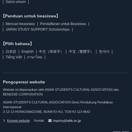
Sains umum
【Panduan untuk beasiswa】
Mencari beasiswa
Pendaftaran untuk Beasiswa
JAPAN STUDY SUPPORT Scholarships
【Pilih bahasa】
日本語
English
中文（简体字）
中文（繁體字）
한국어
Tiếng Việt
ภาษาไทย
Pengoperasi website
Website ini dioperasikan oleh ASIAN STUDENTS CULTURAL ASSOCIATION dan
BENESSE CORPORATION
ASIAN STUDENTS CULTURAL ASSOCIATION Divisi Pendukung Pendidikan
Internasional
2-12-13 HONKOMAGOME, BUNKYO-KU, TOKYO 113-8642
Konsep website
Kontak