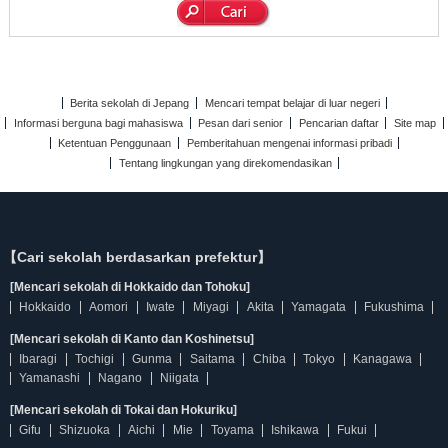
Berita sekolah di Jepang
Mencari tempat belajar di luar negeri
Informasi berguna bagi mahasiswa
Pesan dari senior
Pencarian daftar
Site map
Ketentuan Penggunaan
Pemberitahuan mengenai informasi pribadi
Tentang lingkungan yang direkomendasikan
【Cari sekolah berdasarkan prefektur】
[Mencari sekolah di Hokkaido dan Tohoku]
Hokkaido
Aomori
Iwate
Miyagi
Akita
Yamagata
Fukushima
[Mencari sekolah di Kanto dan Koshinetsu]
Ibaragi
Tochigi
Gunma
Saitama
Chiba
Tokyo
Kanagawa
Yamanashi
Nagano
Niigata
[Mencari sekolah di Tokai dan Hokuriku]
Gifu
Shizuoka
Aichi
Mie
Toyama
Ishikawa
Fukui