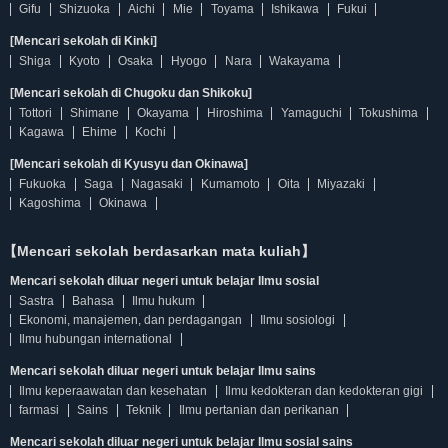
Gifu
Shizuoka
Aichi
Mie
Toyama
Ishikawa
Fukui
[Mencari sekolah di Kinki]
Shiga
Kyoto
Osaka
Hyogo
Nara
Wakayama
[Mencari sekolah di Chugoku dan Shikoku]
Tottori
Shimane
Okayama
Hiroshima
Yamaguchi
Tokushima
Kagawa
Ehime
Kochi
[Mencari sekolah di Kyusyu dan Okinawa]
Fukuoka
Saga
Nagasaki
Kumamoto
Oita
Miyazaki
Kagoshima
Okinawa
【Mencari sekolah berdasarkan mata kuliah】
Mencari sekolah diluar negeri untuk belajar Ilmu sosial
Sastra
Bahasa
Ilmu hukum
Ekonomi, manajemen, dan perdagangan
Ilmu sosiologi
Ilmu hubungan international
Mencari sekolah diluar negeri untuk belajar Ilmu sains
Ilmu keperaawatan dan kesehatan
Ilmu kedokteran dan kedokteran gigi
farmasi
Sains
Teknik
Ilmu pertanian dan perikanan
Mencari sekolah diluar negeri untuk belajar Ilmu sosial sains