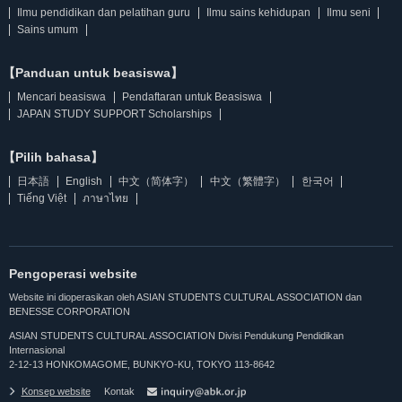
Ilmu pendidikan dan pelatihan guru
Ilmu sains kehidupan
Ilmu seni
Sains umum
【Panduan untuk beasiswa】
Mencari beasiswa
Pendaftaran untuk Beasiswa
JAPAN STUDY SUPPORT Scholarships
【Pilih bahasa】
日本語
English
中文（简体字）
中文（繁體字）
한국어
Tiếng Việt
ภาษาไทย
Pengoperasi website
Website ini dioperasikan oleh ASIAN STUDENTS CULTURAL ASSOCIATION dan
BENESSE CORPORATION
ASIAN STUDENTS CULTURAL ASSOCIATION Divisi Pendukung Pendidikan
Internasional
2-12-13 HONKOMAGOME, BUNKYO-KU, TOKYO 113-8642
Konsep website
Kontak