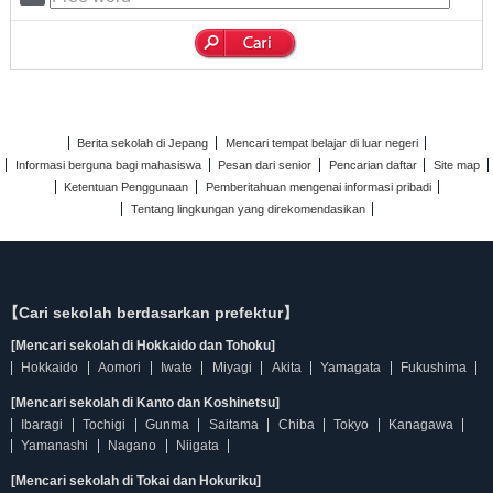
Berita sekolah di Jepang
Mencari tempat belajar di luar negeri
Informasi berguna bagi mahasiswa
Pesan dari senior
Pencarian daftar
Site map
Ketentuan Penggunaan
Pemberitahuan mengenai informasi pribadi
Tentang lingkungan yang direkomendasikan
【Cari sekolah berdasarkan prefektur】
[Mencari sekolah di Hokkaido dan Tohoku]
Hokkaido
Aomori
Iwate
Miyagi
Akita
Yamagata
Fukushima
[Mencari sekolah di Kanto dan Koshinetsu]
Ibaragi
Tochigi
Gunma
Saitama
Chiba
Tokyo
Kanagawa
Yamanashi
Nagano
Niigata
[Mencari sekolah di Tokai dan Hokuriku]