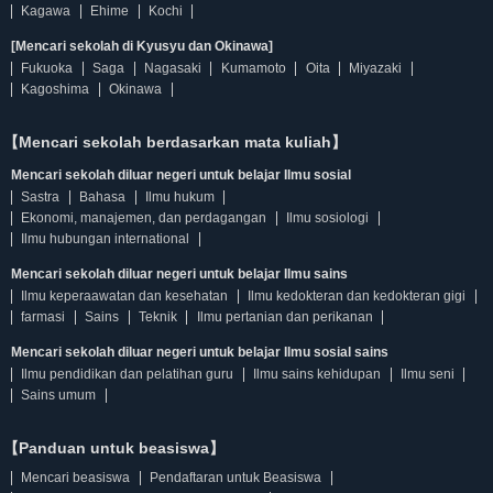
Kagawa
Ehime
Kochi
[Mencari sekolah di Kyusyu dan Okinawa]
Fukuoka
Saga
Nagasaki
Kumamoto
Oita
Miyazaki
Kagoshima
Okinawa
【Mencari sekolah berdasarkan mata kuliah】
Mencari sekolah diluar negeri untuk belajar Ilmu sosial
Sastra
Bahasa
Ilmu hukum
Ekonomi, manajemen, dan perdagangan
Ilmu sosiologi
Ilmu hubungan international
Mencari sekolah diluar negeri untuk belajar Ilmu sains
Ilmu keperaawatan dan kesehatan
Ilmu kedokteran dan kedokteran gigi
farmasi
Sains
Teknik
Ilmu pertanian dan perikanan
Mencari sekolah diluar negeri untuk belajar Ilmu sosial sains
Ilmu pendidikan dan pelatihan guru
Ilmu sains kehidupan
Ilmu seni
Sains umum
【Panduan untuk beasiswa】
Mencari beasiswa
Pendaftaran untuk Beasiswa