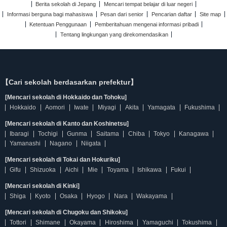
Berita sekolah di Jepang
Mencari tempat belajar di luar negeri
Informasi berguna bagi mahasiswa
Pesan dari senior
Pencarian daftar
Site map
Ketentuan Penggunaan
Pemberitahuan mengenai informasi pribadi
Tentang lingkungan yang direkomendasikan
【Cari sekolah berdasarkan prefektur】
[Mencari sekolah di Hokkaido dan Tohoku]
Hokkaido
Aomori
Iwate
Miyagi
Akita
Yamagata
Fukushima
[Mencari sekolah di Kanto dan Koshinetsu]
Ibaragi
Tochigi
Gunma
Saitama
Chiba
Tokyo
Kanagawa
Yamanashi
Nagano
Niigata
[Mencari sekolah di Tokai dan Hokuriku]
Gifu
Shizuoka
Aichi
Mie
Toyama
Ishikawa
Fukui
[Mencari sekolah di Kinki]
Shiga
Kyoto
Osaka
Hyogo
Nara
Wakayama
[Mencari sekolah di Chugoku dan Shikoku]
Tottori
Shimane
Okayama
Hiroshima
Yamaguchi
Tokushima