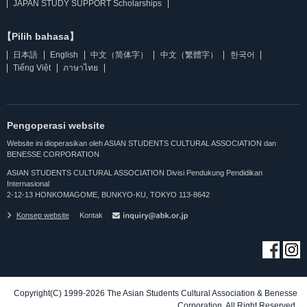
JAPAN STUDY SUPPORT Scholarships
【Pilih bahasa】
日本語
English
中文（简体字）
中文（繁體字）
한국어
Tiếng Việt
ภาษาไทย
Pengoperasi website
Website ini dioperasikan oleh ASIAN STUDENTS CULTURAL ASSOCIATION dan
BENESSE CORPORATION
ASIAN STUDENTS CULTURAL ASSOCIATION Divisi Pendukung Pendidikan
Internasional
2-12-13 HONKOMAGOME, BUNKYO-KU, TOKYO 113-8642
Konsep website
Kontak
Copyright(C) 1999-2026 The Asian Students Cultural Association & Benesse
Corporation. All Right Reserved.