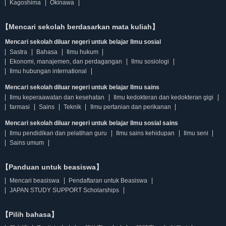
Kagoshima
Okinawa
【Mencari sekolah berdasarkan mata kuliah】
Mencari sekolah diluar negeri untuk belajar Ilmu sosial
Sastra
Bahasa
Ilmu hukum
Ekonomi, manajemen, dan perdagangan
Ilmu sosiologi
Ilmu hubungan international
Mencari sekolah diluar negeri untuk belajar Ilmu sains
Ilmu keperaawatan dan kesehatan
Ilmu kedokteran dan kedokteran gigi
farmasi
Sains
Teknik
Ilmu pertanian dan perikanan
Mencari sekolah diluar negeri untuk belajar Ilmu sosial sains
Ilmu pendidikan dan pelatihan guru
Ilmu sains kehidupan
Ilmu seni
Sains umum
【Panduan untuk beasiswa】
Mencari beasiswa
Pendaftaran untuk Beasiswa
JAPAN STUDY SUPPORT Scholarships
【Pilih bahasa】