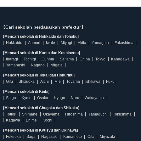
【Cari sekolah berdasarkan prefektur】
[Mencari sekolah di Hokkaido dan Tohoku]
Hokkaido
Aomori
Iwate
Miyagi
Akita
Yamagata
Fukushima
[Mencari sekolah di Kanto dan Koshinetsu]
Ibaragi
Tochigi
Gunma
Saitama
Chiba
Tokyo
Kanagawa
Yamanashi
Nagano
Niigata
[Mencari sekolah di Tokai dan Hokuriku]
Gifu
Shizuoka
Aichi
Mie
Toyama
Ishikawa
Fukui
[Mencari sekolah di Kinki]
Shiga
Kyoto
Osaka
Hyogo
Nara
Wakayama
[Mencari sekolah di Chugoku dan Shikoku]
Tottori
Shimane
Okayama
Hiroshima
Yamaguchi
Tokushima
Kagawa
Ehime
Kochi
[Mencari sekolah di Kyusyu dan Okinawa]
Fukuoka
Saga
Nagasaki
Kumamoto
Oita
Miyazaki